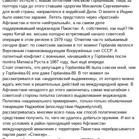
самолёт ИЛ-62М с новым 55-летним генсеком Горбачёвым, лишь за
полтора года до этого ставшим «дорогим Михаилом Сергеевичем»
для всей страны, направлялся в индийский Дели. О визите в Индию
было известно заранее. Лететь предстояло через «братский»
Афганистан и почти «нейтральный», а на самом деле
поддерживавший моджахедов Пакистан. А, собственно, как ещё? Не
через Китай же, весьма холодно встретивший начало советской
операции в этом регионе в 1979 году. Отметим часто забываемый
сегодня факт: по советским законам в тот момент Горбачёв являлся
Верховным главнокомандующим Вооружённых сил СССР. А
латентный конфликт с военными, начавшийся у Горбачёва после
полёта Матиаса Руста в 1987 году, был ещё впереди.
Стоит отметить, что репутация у Горбачёва-86 была совсем иной, чем
у Горбачёва-91 или даже Горбачёва-89. В тот момент он
рассматривался как «андроповский выдвиженец», от которого можно
ждать жёстких и решительных действий на международной арене. В
Афганистане незадолго до этого закончилась самая масштабная с
советской стороны попытка силового выдавливания моджахедов.
Политика «национального примирения», только-только объявленная
товарищем Наджибом (впоследствии Наджибуллой),
рассматривалась многими всего лишь как способ политическими
средствами получить то, чего не удалось добиться оружием. И вот в
этих условиях в район проходящей через Афганистан
международной авиалинии с территории Пакистана перебрасывается
партия ракет «Стингер»…