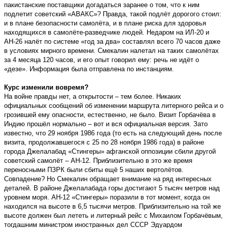
пакистанские поставщики догадаться заранее о том, что к ним
подлетит советский «АВАКС»? Правда, такой подлёт дорогого стоил:
и в плане безопасности самолёта, и в плане риска для здоровья
находящихся в самолёте-разведчике людей. Недаром на ИЛ-20 и
АН-26 налёт по системе «год за два» составлял всего 70 часов даже
в условиях мирного времени. Смекалин налетал на таких самолётах
за 4 месяца 120 часов, и его опыт говорил ему: речь не идёт о
«дезе». Информация была отправлена по инстанциям.
Курс изменили вовремя?
На войне правды нет, а открытости – тем более. Никаких
официальных сообщений об изменении маршрута литерного рейса и о
грозившей ему опасности, естественно, не было. Визит Горбачёва в
Индию прошёл нормально – вот и вся официальная версия. Зато
известно, что 29 ноября 1986 года (то есть на следующий день после
визита, продолжавшегося с 25 по 28 ноября 1986 года) в районе
города Джелалабад «Стингеры» афганской оппозиции сбили другой
советский самолёт – АН-12. Приблизительно в это же время
переносными ПЗРК были сбиты ещё 5 наших вертолётов.
Совпадение? Но Смекалин обращает внимание на ряд интересных
деталей. В районе Джелалабада горы достигают 5 тысяч метров над
уровнем моря. АН-12 «Стингеры» поразили в тот момент, когда он
находился на высоте в 6,5 тысячи метров. Приблизительно на той же
высоте должен был лететь и литерный рейс с Михаилом Горбачёвым,
тогдашним министром иностранных дел СССР Эдуардом