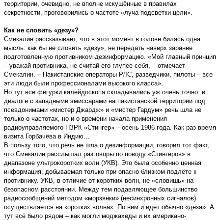
территории, очевидно, не вполне искушённые в правилах
секретности, проговорились о частоте «луча подсветки цели».
Как не словить «дезу»?
Смекалин рассказывает, что в этот момент в голове билась одна
мысль: как бы не словить «дезу», не передать наверх заранее
подготовленную противником дезинформацию. «Мой главный принцип
– уважай противника, не считай его глупее себя, – отмечает
Смекалин. – Пакистанские операторы РЛС, разведчики, пилоты – все
эти люди были профессионалами высокого класса».
Но тут все фигурки калейдоскопа складывались уж очень точно: в
диалоге с западными эмиссарами на пакистанской территории под
псевдонимами «мистер Джардж» и «мистер Гардум» речь шла не
только о частотах, но и о времени начала применения
радиоуправляемого ПЗРК «Стингер» – осень 1986 года. Как раз время
визита Горбачёва в Индию…
В пользу того, что речь не шла о дезинформации, говорил тот факт,
что Смекалин расслышал разговоры по поводу «Стингеров» в
диапазоне ультрокоротких волн (УКВ). Это была особенно ценная
информация, добываемая только при опасно близком подлёте к
противнику. УКВ, в отличие от коротких волн, не «словишь» на
безопасном расстоянии. Между тем подавляющее большинство
радиосообщений методом «морзянки» (несинхронных сигналов)
осуществляется на коротких волнах. По ним и идёт обычно «деза». А
тут всё было рядом – как могли моджахеды и их американо-