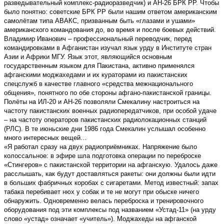
разведывательный комплекс-радиоразведчик) и АН-26 БРК РР. Чтобы
было понятно: советские БРК РР были нашим ответом американским
самолётам типа АВАКС, призванным быть «глазами и ушами»
американского командования до, во время и после боевых действий.
Владимир Иванович – профессиональный переводчик, перед
командировками в Афганистан изучал язык урду в Институте стран
Азии и Африки МГУ. Язык этот, являющийся основным
государственным языком для Пакистана, активно применялся
афганскими моджахедами и их кураторами из пакистанских
спецслужб в качестве главного «средства межнационального
общения», понятного по обе стороны афгано-пакистанской границы.
Полёты на ИЛ-20 и АН-26 позволяли Смекалину настроиться на
частоту пакистанских военных радиопередатчиков, при особой удаче
– на частоту операторов пакистанских радиолокационных станций
(РЛС). В те июньские дни 1986 года Смекалин услышал особенно
много интересных вещей…
«Я работал сразу на двух радиоприёмниках. Напряжение было
колоссальное: в эфире шла подготовка операции по переброске
«Стингеров» с пакистанской территории на афганскую. Удалось даже
расслышать, как будут доставляться ракеты: они должны были идти
в больших фабричных коробах с сигаретами. Метод известный: запах
табака перебивает нюх у собак и те не могут при обыске ничего
обнаружить. Одновременно велась переброска и тренировочного
оборудования под эти комплексы под названием «Устад-11» (на урду
слово «устад» означает «учитель»). Моджахеды на афганской