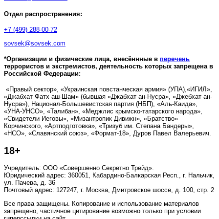
Отдел распространения:
+7 (499) 288-00-72
sovsek@sovsek.com
*Организации и физические лица, внесённные в
перечень
террористов и экстремистов, деятельность которых запрещена в
Российской Федерации:
«Правый сектор», «Украинская повстанческая армия» (УПА),«ИГИЛ»,
«Джабхат Фатх аш-Шам» (бывшая «Джабхат ан-Нусра», «Джебхат ан-
Нусра»), Национал-Большевистская партия (НБП), «Аль-Каида»,
«УНА-УНСО», «Талибан», «Меджлис крымско-татарского народа»,
«Свидетели Иеговы», «Мизантропик Дивижн», «Братство»
Корчинского, «Артподготовка», «Тризуб им. Степана Бандеры»,
«НСО», «Славянский союз», «Формат-18», Дуров Павел Валерьевич.
18+
Учредитель: ООО «Совершенно Секретно Трейд».
Юридический адрес: 360051, Кабардино-Балкарская Респ., г. Нальчик,
ул. Пачева, д. 36
Почтовый адрес: 127247, г. Москва, Дмитровское шоссе, д. 100, стр. 2
Все права защищены. Копирование и использование материалов
запрещено, частичное цитирование возможно только при условии
гиперссылки на сайт.