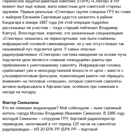
Переносной защитно-ракетный комплекс (ПЗРК) «Стингер» в тот
момент был ещё новым, мало известным для советской стороны
оружием. Первые реальные «Стингеры» группе спецназа ГРУ во главе
с майором Евгением Сергеевым удастся захватить в районе
Кандагара в январе 1987 года (об этой операции подробно
рассказывал её участник – тогда старший лейтенант Владимир
Ковтун). Впоследствии, впрочем, эти захваченные спецназовцами
«Стингеры» оказались не первосортными: они были снабжены
инфракрасной головкой самонаведения, но у них отсутствовал так
называемый луч подсветки цели. У самых опасных
радиоуправляемых «Стингеров» система наведения на основе луча
подсветки цели является главным «поводырём» ракеты при
приближении к уничтожаемому самолёту. Инфракрасная головка
срабатывает уже в непосредственной близости от цели – вместе с
ультрафиолетовым фильтром, позволяющим ракете «не обращать
внимания» на тепловые «ловушки», которые советские самолёты
активно выбрасывали в Афганистане, особенно при снижении и
заходе на посадку.
Фактор Смекалина
Кто же помешал моджахедам? Мой собеседник – ныне скромный
житель города Москвы Владимир Иванович Смекалин. В 1986 году
молодой Смекалин – сотрудник ГРУ, бортовой радиооператор-
переводчик, налетавший в тот период 120 часов на самолётах
радиоразведки – ИЛ-20 БРК РР (БРК РР – бортовой