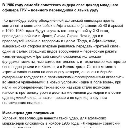
В 1986 году самолёт советского лидера спас доклад младшего
офицера ГРУ – военного переводчика с языка урду
Когда-нибудь войну объединённой афганской оппозиции против
контингента советских войск в Афганистане (знаменитой 40-й армии)
в 1979–1989 годах будут изучать как первую войну XXI века,
прелюдию к войнам в Ираке, Ливии, Сирии, Чечне, да и к
пресловутой «войне с террором» в целом. Тогда, в Афганистане,
американская сторона впервые решилась передать «третьей силе»
один из самых страшных видов вооружения – переносные ракеты
«земля–воздух». «Третьей силой» оказались исламские
фундаменталисты, чью самостоятельность и техническое мастерство
явно недооценили и в Кремле, и в Белом доме. С этого момента
«третья сила» вышла на авансцену истории, а шансы в борьбе
суверенных государств с партизанскими формированиями оказались
во многом уравненными: в новых условиях «один в поле воин», при
наличии определённых технических навыков стало возможно
наносить противнику урон в десятки миллионов долларов и в сотни
единиц живой силы, а часто – вовсе и не единиц, а крупных
политических величин.
Мизансцена для покушения
Условия, позволяющие нанести такой удар, для афганских
моджахедов сложились в ноябре 1986 года. «Литерный» советский