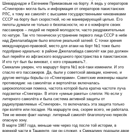
Шеварднадзе и Евгением Примаковым на борту. А ведь у операторов
«Стингеров» могла быть и информация от операторов пакистанских
РЛС, к тому же самолёт с высшими государственными чиновниками
СССР на борту был скоростной, но не маневрирующей целью. Его
пилоты думали не только о безопасности, но и о комфорте своих
пассажиров – людей не первой молодости, часто раздражительных
по натуре. Так что технически устранение первого лица СССР в небе
над Джелалабадом было вполне реальной затеей. С точки зрения
международно-правовой, место для атаки на борт №1 тоже было
подобрано идеально: в районе Джелалабада самолёт как раз должен
был перейти из афганского воздушного пространства в пакистанское.
И кто тут был бы виноват, с кого спрашивать?..
Смекалин уверен, что маршрут борта №1 всё-таки изменили. И это
спасло его пассажиров. Да, были у советской авиации, конечно, и
другие методы борьбы со «Стингерами». Советские инженеры нашли
противоядие: на самолётах и вертолётах включалась
широкополосная помеха, частота которой была кратна частоте луча
подсветки «Стингера». В итоге «умные ракеты» слепли. Но если у
литерного самолёта и была система активной защиты от
радиоуправляемых «Стингеров», то включалась эта защита только
при взлёте или посадке. На маршруте она, скорее всего, не работала.
Тем не менее факт налицо: литерный самолёт благополучно пересёк
опасную зону.
В марте 1987 года, меньше чем через год после той истории, в
военной части в Ташкенте, где он служил, к Смекалину подошли двое