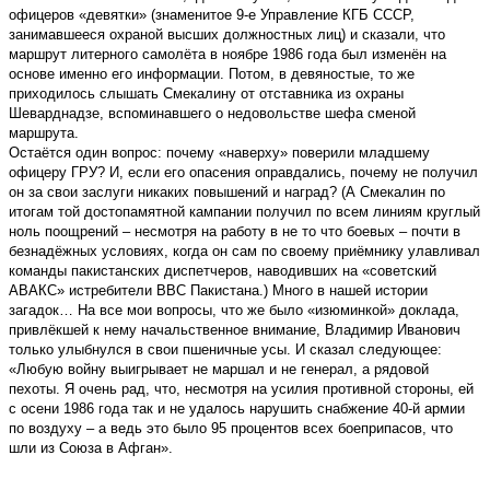
офицеров «девятки» (знаменитое 9-е Управление КГБ СССР,
занимавшееся охраной высших должностных лиц) и сказали, что
маршрут литерного самолёта в ноябре 1986 года был изменён на
основе именно его информации. Потом, в девяностые, то же
приходилось слышать Смекалину от отставника из охраны
Шеварднадзе, вспоминавшего о недовольстве шефа сменой
маршрута.
Остаётся один вопрос: почему «наверху» поверили младшему
офицеру ГРУ? И, если его опасения оправдались, почему не получил
он за свои заслуги никаких повышений и наград? (А Смекалин по
итогам той достопамятной кампании получил по всем линиям круглый
ноль поощрений – несмотря на работу в не то что боевых – почти в
безнадёжных условиях, когда он сам по своему приёмнику улавливал
команды пакистанских диспетчеров, наводивших на «советский
АВАКС» истребители ВВС Пакистана.) Много в нашей истории
загадок… На все мои вопросы, что же было «изюминкой» доклада,
привлёкшей к нему начальственное внимание, Владимир Иванович
только улыбнулся в свои пшеничные усы. И сказал следующее:
«Любую войну выигрывает не маршал и не генерал, а рядовой
пехоты. Я очень рад, что, несмотря на усилия противной стороны, ей
с осени 1986 года так и не удалось нарушить снабжение 40-й армии
по воздуху – а ведь это было 95 процентов всех боеприпасов, что
шли из Союза в Афган».