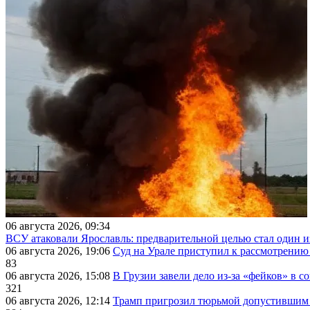
06 августа 2026, 09:34
ВСУ атаковали Ярославль: предварительной целью стал один
06 августа 2026, 19:06
Суд на Урале приступил к рассмотрени
83
06 августа 2026, 15:08
В Грузии завели дело из-за «фейков» в с
321
06 августа 2026, 12:14
Трамп пригрозил тюрьмой допустившим 