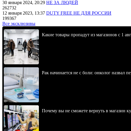
30 января 2024, 20:29
НЕ ЗА ЛЮДЕЙ
262732
12 января 2023, 13:37
DUTY FREE НЕ ДЛЯ РОССИИ
199367
Все эксклюзивы
Какие товары пропадут из магазинов с 1 авг
Рак начинается не с боли: онколог назвал 
Почему вы не сможете вернуть в магазин к