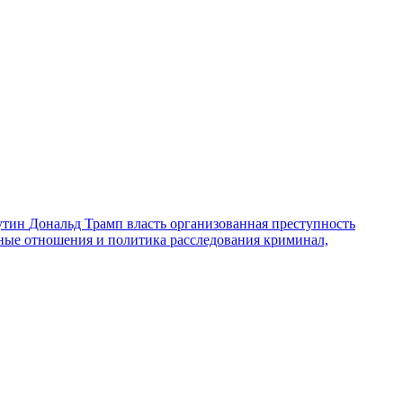
утин
Дональд Трамп
власть
организованная преступность
ные отношения и политика
расследования
криминал,