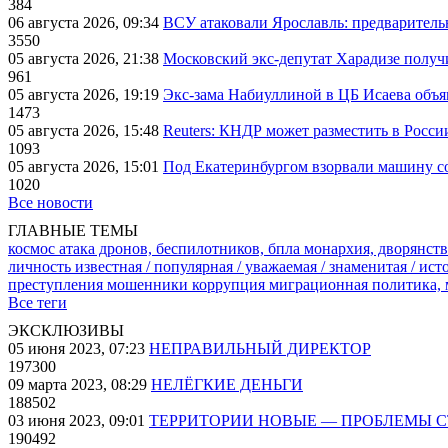
384
06 августа 2026, 09:34
ВСУ атаковали Ярославль: предварител
3550
05 августа 2026, 21:38
Московский экс-депутат Харадизе получи
961
05 августа 2026, 19:19
Экс-зама Набиуллиной в ЦБ Исаева объя
1473
05 августа 2026, 15:48
Reuters: КНДР может разместить в Росси
1093
05 августа 2026, 15:01
Под Екатеринбургом взорвали машину со
1020
Все новости
ГЛАВНЫЕ ТЕМЫ
космос
атака дронов, беспилотников, бпла
монархия, дворянств
личность известная / популярная / уважаемая / знаменитая / ис
преступления
мошенники
коррупция
миграционная политика,
Все теги
ЭКСКЛЮЗИВЫ
05 июня 2023, 07:23
НЕПРАВИЛЬНЫЙ ДИРЕКТОР
197300
09 марта 2023, 08:29
НЕЛЁГКИЕ ДЕНЬГИ
188502
03 июня 2023, 09:01
ТЕРРИТОРИИ НОВЫЕ — ПРОБЛЕМЫ 
190492