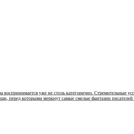
ира воспринимается уже не столь категорично. Стремительные 
ещи, перед которыми меркнут самые смелые фантазии писателей .