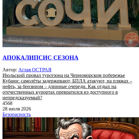
АПОКАЛИПСИС СЕЗОНА
Автор:
Аглая ОСТРАЯ
Июльский провал турсезона на Черноморском побережье
Кубани: самолёты задерживают, БПЛА атакуют, на пляжах –
нефть, за бензином – длинные очереди. Как отдых на
отечественных курортах превратился из доступного в
непредсказуемый?
4568
28 июля 2026
Безопасность