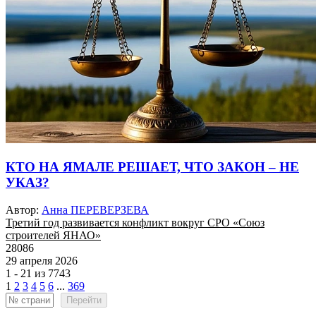
КТО НА ЯМАЛЕ РЕШАЕТ, ЧТО ЗАКОН – НЕ
УКАЗ?
Автор:
Анна ПЕРЕВЕРЗЕВА
Третий год развивается конфликт вокруг СРО «Союз
строителей ЯНАО»
28086
29 апреля 2026
1 - 21 из 7743
1
2
3
4
5
6
...
369
Перейти