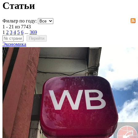
Статьи
Фильтр по году:
1 - 21 из 7743
1
2
3
4
5
6
...
369
Перейти
Экономика