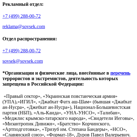
Рекламный отдел:
+7 (499) 288-00-72
reklama@sovsek.com
Отдел распространения:
+7 (499) 288-00-72
sovsek@sovsek.com
*Организации и физические лица, внесённные в
перечень
террористов и экстремистов, деятельность которых
запрещена в Российской Федерации:
«Правый сектор», «Украинская повстанческая армия»
(УПА),«ИГИЛ», «Джабхат Фатх аш-Шам» (бывшая «Джабхат
ан-Нусра», «Джебхат ан-Нусра»), Национал-Большевистская
партия (НБП), «Аль-Каида», «УНА-УНСО», «Талибан»,
«Меджлис крымско-татарского народа», «Свидетели Иеговы»,
«Мизантропик Дивижн», «Братство» Корчинского,
«Артподготовка», «Тризуб им. Степана Бандеры», «НСО»,
«Славянский союз», «Формат-18», Дуров Павел Валерьевич.