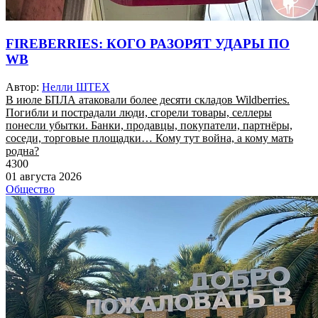
FIREBERRIES: КОГО РАЗОРЯТ УДАРЫ ПО
WB
Автор:
Нелли ШТЕХ
В июле БПЛА атаковали более десяти складов Wildberries.
Погибли и пострадали люди, сгорели товары, селлеры
понесли убытки. Банки, продавцы, покупатели, партнёры,
соседи, торговые площадки… Кому тут война, а кому мать
родна?
4300
01 августа 2026
Общество