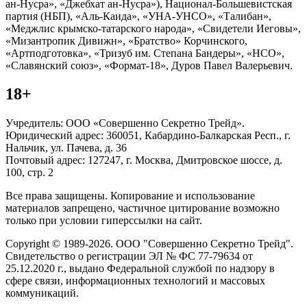
ан-Нусра», «Джебхат ан-Нусра»), Национал-Большевистская
партия (НБП), «Аль-Каида», «УНА-УНСО», «Талибан»,
«Меджлис крымско-татарского народа», «Свидетели Иеговы»,
«Мизантропик Дивижн», «Братство» Корчинского,
«Артподготовка», «Тризуб им. Степана Бандеры», «НСО»,
«Славянский союз», «Формат-18», Дуров Павел Валерьевич.
18+
Учредитель: ООО «Совершенно Секретно Трейд».
Юридический адрес: 360051, Кабардино-Балкарская Респ., г.
Нальчик, ул. Пачева, д. 36
Почтовый адрес: 127247, г. Москва, Дмитровское шоссе, д.
100, стр. 2
Все права защищены. Копирование и использование
материалов запрещено, частичное цитирование возможно
только при условии гиперссылки на сайт.
Copyright © 1989-2026. ООО "Совершенно Секретно Трейд".
Свидетельство о регистрации ЭЛ № ФС 77-79634 от
25.12.2020 г., выдано Федеральной службой по надзору в
сфере связи, информационных технологий и массовых
коммуникаций.