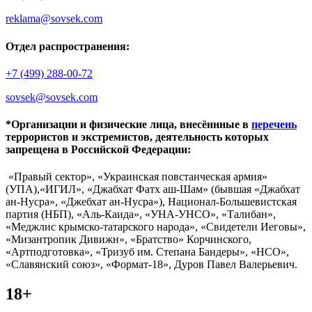
reklama@sovsek.com
Отдел распространения:
+7 (499) 288-00-72
sovsek@sovsek.com
*Организации и физические лица, внесённные в
перечень
террористов и экстремистов, деятельность которых
запрещена в Российской Федерации:
«Правый сектор», «Украинская повстанческая армия»
(УПА),«ИГИЛ», «Джабхат Фатх аш-Шам» (бывшая «Джабхат
ан-Нусра», «Джебхат ан-Нусра»), Национал-Большевистская
партия (НБП), «Аль-Каида», «УНА-УНСО», «Талибан»,
«Меджлис крымско-татарского народа», «Свидетели Иеговы»,
«Мизантропик Дивижн», «Братство» Корчинского,
«Артподготовка», «Тризуб им. Степана Бандеры», «НСО»,
«Славянский союз», «Формат-18», Дуров Павел Валерьевич.
18+