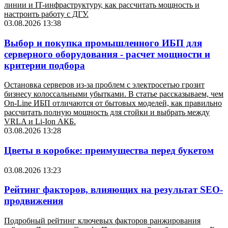
линии и IT-инфраструктуру, как рассчитать мощность и
настроить работу с ДГУ.
03.08.2026 13:38
Выбор и покупка промышленного ИБП для
серверного оборудования - расчет мощности и
критерии подбора
Остановка серверов из-за проблем с электросетью грозит
бизнесу колоссальными убытками. В статье рассказываем, чем
On-Line ИБП отличаются от бытовых моделей, как правильно
рассчитать полную мощность для стойки и выбрать между
VRLA и Li-Ion АКБ.
03.08.2026 13:28
Цветы в коробке: преимущества перед букетом
03.08.2026 13:23
Рейтинг факторов, влияющих на результат SEO-
продвижения
Подробный рейтинг ключевых факторов ранжирования