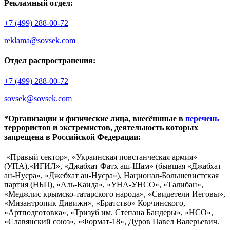
Рекламный отдел:
+7 (499) 288-00-72
reklama@sovsek.com
Отдел распространения:
+7 (499) 288-00-72
sovsek@sovsek.com
*Организации и физические лица, внесённные в
перечень
террористов и экстремистов, деятельность которых
запрещена в Российской Федерации:
«Правый сектор», «Украинская повстанческая армия»
(УПА),«ИГИЛ», «Джабхат Фатх аш-Шам» (бывшая «Джабхат
ан-Нусра», «Джебхат ан-Нусра»), Национал-Большевистская
партия (НБП), «Аль-Каида», «УНА-УНСО», «Талибан»,
«Меджлис крымско-татарского народа», «Свидетели Иеговы»,
«Мизантропик Дивижн», «Братство» Корчинского,
«Артподготовка», «Тризуб им. Степана Бандеры», «НСО»,
«Славянский союз», «Формат-18», Дуров Павел Валерьевич.