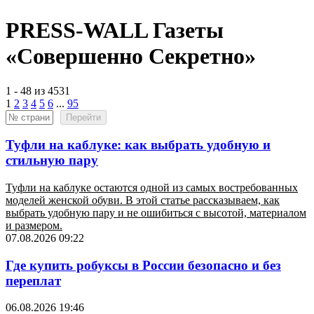
PRESS-WALL Газеты
«Совершенно Секретно»
1 - 48 из 4531
1
2
3
4
5
6
...
95
Перейти
Туфли на каблуке: как выбрать удобную и
стильную пару
Туфли на каблуке остаются одной из самых востребованных
моделей женской обуви. В этой статье рассказываем, как
выбрать удобную пару и не ошибиться с высотой, материалом
и размером.
07.08.2026 09:22
Где купить робуксы в России безопасно и без
переплат
06.08.2026 19:46