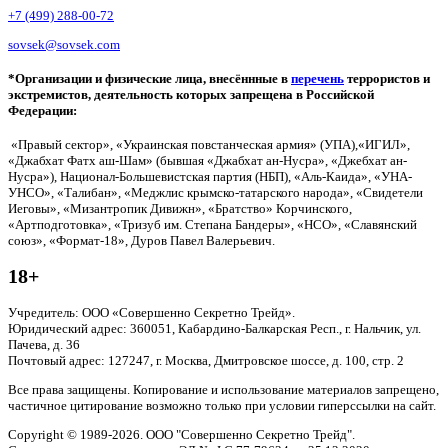
+7 (499) 288-00-72
sovsek@sovsek.com
*Организации и физические лица, внесённные в
перечень
террористов и
экстремистов, деятельность которых запрещена в Российской
Федерации:
«Правый сектор», «Украинская повстанческая армия» (УПА),«ИГИЛ»,
«Джабхат Фатх аш-Шам» (бывшая «Джабхат ан-Нусра», «Джебхат ан-
Нусра»), Национал-Большевистская партия (НБП), «Аль-Каида», «УНА-
УНСО», «Талибан», «Меджлис крымско-татарского народа», «Свидетели
Иеговы», «Мизантропик Дивижн», «Братство» Корчинского,
«Артподготовка», «Тризуб им. Степана Бандеры», «НСО», «Славянский
союз», «Формат-18», Дуров Павел Валерьевич.
18+
Учредитель: ООО «Совершенно Секретно Трейд».
Юридический адрес: 360051, Кабардино-Балкарская Респ., г. Нальчик, ул.
Пачева, д. 36
Почтовый адрес: 127247, г. Москва, Дмитровское шоссе, д. 100, стр. 2
Все права защищены. Копирование и использование материалов запрещено,
частичное цитирование возможно только при условии гиперссылки на сайт.
Copyright © 1989-2026. ООО "Совершенно Секретно Трейд".