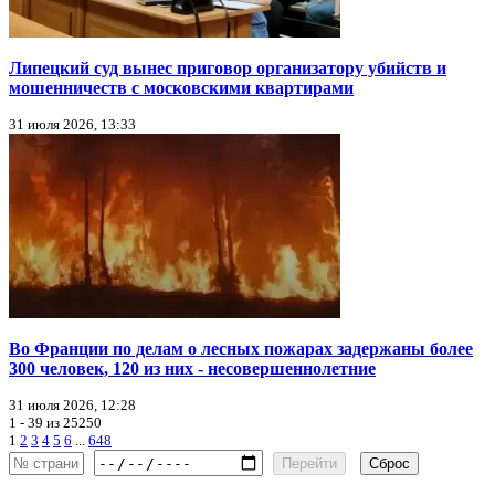
Липецкий суд вынес приговор организатору убийств и
мошенничеств с московскими квартирами
31 июля 2026, 13:33
Во Франции по делам о лесных пожарах задержаны более
300 человек, 120 из них - несовершеннолетние
31 июля 2026, 12:28
1 - 39 из 25250
1
2
3
4
5
6
...
648
Перейти
Сброс