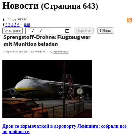
Новости
(Страница 643)
1 - 39 из 25250
1
2
3
4
5
6
...
648
Перейти
Сброс
Дрон со взрывчаткой в аэропорту Лейпцига: собрали все
подробности