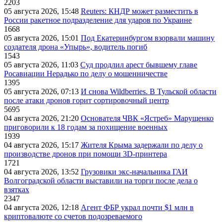
2203
05 августа 2026, 15:48
Reuters: КНДР может разместить в
России ракетное подразделение для ударов по Украине
1668
05 августа 2026, 15:01
Под Екатеринбургом взорвали машину
создателя дрона «Упырь», водитель погиб
1543
05 августа 2026, 11:03
Суд продлил арест бывшему главе
Росавиации Нерадько по делу о мошенничестве
1395
05 августа 2026, 07:13
И снова Wildberries. В Тульской области
после атаки дронов горит сортировочный центр
5695
04 августа 2026, 21:20
Основателя ЧВК «Ястреб» Марущенко
приговорили к 18 годам за похищение военных
1939
04 августа 2026, 15:17
Жителя Крыма задержали по делу о
производстве дронов при помощи 3D‑принтера
1721
04 августа 2026, 13:52
Грузовики экс-начальника ГАИ
Волгоградской области выставили на торги после дела о
взятках
2347
04 августа 2026, 12:18
Агент ФБР украл почти $1 млн в
криптовалюте со счетов подозреваемого