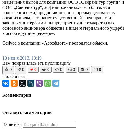
извлечения выгод для компаний ООО „Санрайз тур групп“ и
ООО „Санрайз тур“, аффилированных с его близкими
родственниками, предоставил явные преимущества этим
организациям, чем нанес существенный вред правам и
законным интересам авиапредприятия и государства как
основного акционера общества в виде материального ущерба
в особо крупном размере».
Сейчас в компании «Аэрофлота» проводятся обыски.
18 июня 2013, 13:19
Вам понравилась эта публикация?
👍
0
👎
0
❤
0
😆
0
😡
0
🤔
0
🙈
0
🧘‍♀️
0
Поделиться
Комментарии
Оставить комментарий
Ваше имя