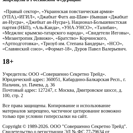
«Правый сектор», «Украинская повстанческая армия»
(УПА),«ИГИЛ», «Джабхат Фатх аш-Шам» (бывшая «Джабхат
ан-Нусра», «Джебхат ан-Нусра»), Национал-Большевистская
партия (НБП), «Аль-Каида», «УНА-УНСО», «Талибан»,
«Меджлис крымско-татарского народа», «Свидетели Иеговы»,
«Мизантропик Дивижн», «Братство» Корчинского,
«Артподготовка», «Тризуб им. Степана Бандеры», «НСО»,
«Славянский союз», «Формат-18», Дуров Павел Валерьевич.
18+
Учредитель: ООО «Совершенно Секретно Трейд».
Юридический адрес: 360051, Кабардино-Балкарская Респ., г.
Нальчик, ул. Пачева, д. 36
Почтовый адрес: 127247, г. Москва, Дмитровское шоссе, д.
100, стр. 2
Все права защищены. Копирование и использование
материалов запрещено, частичное цитирование возможно
только при условии гиперссылки на сайт.
Copyright © 1989-2026. ООО "Совершенно Секретно Трейд".
Свидетельство о регистрации ЭЛ № ФС 77-79634 от