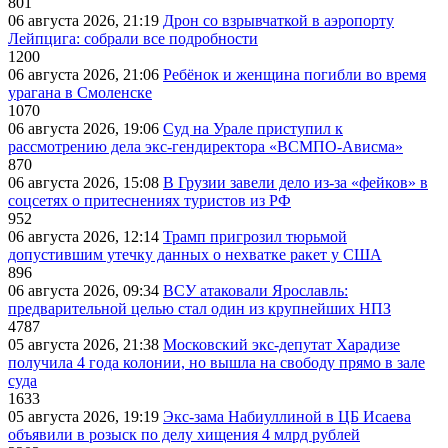
801
06 августа 2026, 21:19
Дрон со взрывчаткой в аэропорту
Лейпцига: собрали все подробности
1200
06 августа 2026, 21:06
Ребёнок и женщина погибли во время
урагана в Смоленске
1070
06 августа 2026, 19:06
Суд на Урале приступил к
рассмотрению дела экс-гендиректора «ВСМПО-Ависма»
870
06 августа 2026, 15:08
В Грузии завели дело из-за «фейков» в
соцсетях о притеснениях туристов из РФ
952
06 августа 2026, 12:14
Трамп пригрозил тюрьмой
допустившим утечку данных о нехватке ракет у США
896
06 августа 2026, 09:34
ВСУ атаковали Ярославль:
предварительной целью стал один из крупнейших НПЗ
4787
05 августа 2026, 21:38
Московский экс-депутат Харадизе
получила 4 года колонии, но вышла на свободу прямо в зале
суда
1633
05 августа 2026, 19:19
Экс-зама Набиуллиной в ЦБ Исаева
объявили в розыск по делу хищения 4 млрд рублей