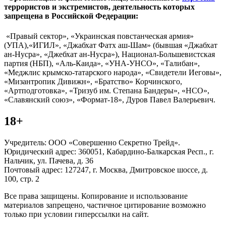
террористов и экстремистов, деятельность которых
запрещена в Российской Федерации:
«Правый сектор», «Украинская повстанческая армия»
(УПА),«ИГИЛ», «Джабхат Фатх аш-Шам» (бывшая «Джабхат
ан-Нусра», «Джебхат ан-Нусра»), Национал-Большевистская
партия (НБП), «Аль-Каида», «УНА-УНСО», «Талибан»,
«Меджлис крымско-татарского народа», «Свидетели Иеговы»,
«Мизантропик Дивижн», «Братство» Корчинского,
«Артподготовка», «Тризуб им. Степана Бандеры», «НСО»,
«Славянский союз», «Формат-18», Дуров Павел Валерьевич.
18+
Учредитель: ООО «Совершенно Секретно Трейд».
Юридический адрес: 360051, Кабардино-Балкарская Респ., г.
Нальчик, ул. Пачева, д. 36
Почтовый адрес: 127247, г. Москва, Дмитровское шоссе, д.
100, стр. 2
Все права защищены. Копирование и использование
материалов запрещено, частичное цитирование возможно
только при условии гиперссылки на сайт.