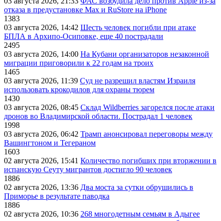
03 августа 2026, 21:33
ФАС возбудила дело против Apple из-за
отказа в предустановке Max и RuStore на iPhone
1383
03 августа 2026, 14:42
Шесть человек погибли при атаке
БПЛА в Архипо-Осиповке, еще 40 пострадали
2495
03 августа 2026, 14:00
На Кубани организаторов незаконной
миграции приговорили к 22 годам на троих
1465
03 августа 2026, 11:39
Суд не разрешил властям Израиля
использовать крокодилов для охраны тюрем
1430
03 августа 2026, 08:45
Склад Wildberries загорелся после атаки
дронов во Владимирской области. Пострадал 1 человек
1998
03 августа 2026, 06:42
Трамп анонсировал переговоры между
Вашингтоном и Тегераном
1603
02 августа 2026, 15:41
Количество погибших при вторжении в
испанскую Сеуту мигрантов достигло 90 человек
1886
02 августа 2026, 13:36
Два моста за сутки обрушились в
Приморье в результате паводка
1886
02 августа 2026, 10:36
268 многодетным семьям в Адыгее