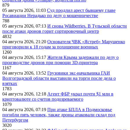
879
05 августа 2026, 11:03
Суд продлил арест бывшему главе
Росавиации Нерадько по делу о мошенничестве
788
05 августа 2026, 07:13
И снова Wildberries. В Тульской области
после атаки дронов горит сортировочный центр
4832
04 августа 2026, 21:20
Основателя ЧВК «Ястреб» Марущенко
приговорили к 18 годам за похищение военных
1260
04 августа 2026, 15:17
Жителя Крыма задержали по делу о
производстве дронов при помощи 3D‑принтера
1167
04 августа 2026, 13:52
Грузовики экс-начальника ГАИ
Волгоградской области выставили на торги после дела о
взятках
1783
04 августа 2026, 12:18
Агент ФБР украл почти $1 млн в
криптовалюте со счетов подозреваемого
1079
04 августа 2026, 07:19
При атаке БПЛА в Подмосковье
погибли пять человек, также дроны атаковали склад под
Петербургом
3020