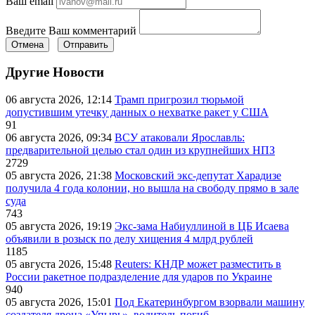
Ваш email
Введите Ваш комментарий
Отмена
Отправить
Другие Новости
06 августа 2026, 12:14
Трамп пригрозил тюрьмой
допустившим утечку данных о нехватке ракет у США
91
06 августа 2026, 09:34
ВСУ атаковали Ярославль:
предварительной целью стал один из крупнейших НПЗ
2729
05 августа 2026, 21:38
Московский экс-депутат Харадизе
получила 4 года колонии, но вышла на свободу прямо в зале
суда
743
05 августа 2026, 19:19
Экс-зама Набиуллиной в ЦБ Исаева
объявили в розыск по делу хищения 4 млрд рублей
1185
05 августа 2026, 15:48
Reuters: КНДР может разместить в
России ракетное подразделение для ударов по Украине
940
05 августа 2026, 15:01
Под Екатеринбургом взорвали машину
создателя дрона «Упырь», водитель погиб