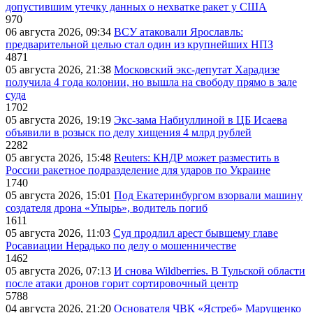
допустившим утечку данных о нехватке ракет у США
970
06 августа 2026, 09:34
ВСУ атаковали Ярославль:
предварительной целью стал один из крупнейших НПЗ
4871
05 августа 2026, 21:38
Московский экс-депутат Харадизе
получила 4 года колонии, но вышла на свободу прямо в зале
суда
1702
05 августа 2026, 19:19
Экс-зама Набиуллиной в ЦБ Исаева
объявили в розыск по делу хищения 4 млрд рублей
2282
05 августа 2026, 15:48
Reuters: КНДР может разместить в
России ракетное подразделение для ударов по Украине
1740
05 августа 2026, 15:01
Под Екатеринбургом взорвали машину
создателя дрона «Упырь», водитель погиб
1611
05 августа 2026, 11:03
Суд продлил арест бывшему главе
Росавиации Нерадько по делу о мошенничестве
1462
05 августа 2026, 07:13
И снова Wildberries. В Тульской области
после атаки дронов горит сортировочный центр
5788
04 августа 2026, 21:20
Основателя ЧВК «Ястреб» Марущенко