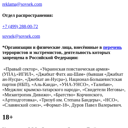
reklama@sovsek.com
Отдел распространения:
+7 (499) 288-00-72
sovsek@sovsek.com
*Организации и физические лица, внесённные в
перечень
террористов и экстремистов, деятельность которых
запрещена в Российской Федерации:
«Правый сектор», «Украинская повстанческая армия»
(УПА),«ИГИЛ», «Джабхат Фатх аш-Шам» (бывшая «Джабхат
ан-Нусра», «Джебхат ан-Нусра»), Национал-Большевистская
партия (НБП), «Аль-Каида», «УНА-УНСО», «Талибан»,
«Меджлис крымско-татарского народа», «Свидетели Иеговы»,
«Мизантропик Дивижн», «Братство» Корчинского,
«Артподготовка», «Тризуб им. Степана Бандеры», «НСО»,
«Славянский союз», «Формат-18», Дуров Павел Валерьевич.
18+