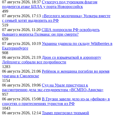
07 августа 2026, 18:37
Сухогруз под турецким флагом
подвергся атаке БПЛА у порта Новороссийск
499
07 августа 2026, 17:13
«Веселого молочника» Уолкера вместе
с семьей хотят выдворить из РФ
519
07 августа 2026, 11:20
США попросили РФ освободить
бывшего морпеха Гилмана: он при смерти?
659
07 августа 2026, 10:19
Украина ударила по складу Wildberries в
Екатеринбурге
908
06 августа 2026, 21:19
Дрон со взрывчаткой в аэропорту
Лейпцига: собрали все подробности
1283
06 августа 2026, 21:06
Ребёнок и женщина погибли во время
урагана в Смоленске
1154
06 августа 2026, 19:06
Суд на Урале приступил к
рассмотрению дела экс-гендиректора «ВСМПО-Ависма»
957
06 августа 2026, 15:08
В Грузии завели дело из-за «фейков» в
соцсетях о притеснениях туристов из РФ
1043
06 августа 2026, 12:14
Трамп пригрозил тюрьмой