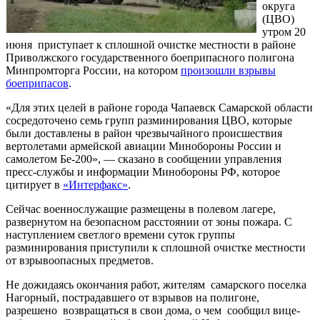
округа
(ЦВО)
утром 20
июня приступает к сплошной очистке местности в районе
Приволжского государственного боеприпасного полигона
Минпромторга России, на котором
произошли взрывы
боеприпасов
.
«Для этих целей в районе города Чапаевск Самарской области
сосредоточено семь групп разминирования ЦВО, которые
были доставлены в район чрезвычайного происшествия
вертолетами армейской авиации Минобороны России и
самолетом Бе-200», — сказано в сообщении управления
пресс-службы и информации Минобороны РФ, которое
цитирует в
«Интерфакс»
.
Сейчас военнослужащие размещены в полевом лагере,
развернутом на безопасном расстоянии от зоны пожара. С
наступлением светлого времени суток группы
разминирования приступили к сплошной очистке местности
от взрывоопасных предметов.
Не дожидаясь окончания работ, жителям самарского поселка
Нагорный, пострадавшего от взрывов на полигоне,
разрешено возвращаться в свои дома, о чем сообщил вице-