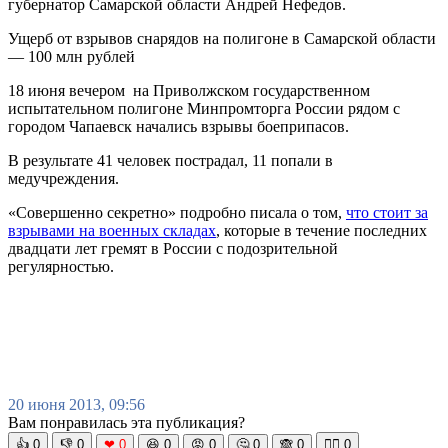
губернатор Самарской области Андрей Нефедов.
Ущерб от взрывов снарядов на полигоне в Самарской области
— 100 млн рублей
18 июня вечером на Приволжском государственном
испытательном полигоне Минпромторга России рядом с
городом Чапаевск начались взрывы боеприпасов.
В результате 41 человек пострадал, 11 попали в
медучреждения.
«Совершенно секретно» подробно писала о том,
что стоит за
взрывами на военных складах
, которые в течение последних
двадцати лет гремят в России с подозрительной
регулярностью.
20 июня 2013, 09:56
Вам понравилась эта публикация?
👍
0
👎
0
❤
0
😆
0
😡
0
🤔
0
🙈
0
🧘‍♀️
0