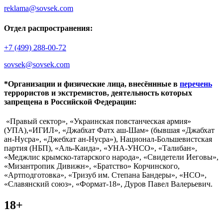
reklama@sovsek.com
Отдел распространения:
+7 (499) 288-00-72
sovsek@sovsek.com
*Организации и физические лица, внесённные в
перечень
террористов и экстремистов, деятельность которых
запрещена в Российской Федерации:
«Правый сектор», «Украинская повстанческая армия»
(УПА),«ИГИЛ», «Джабхат Фатх аш-Шам» (бывшая «Джабхат
ан-Нусра», «Джебхат ан-Нусра»), Национал-Большевистская
партия (НБП), «Аль-Каида», «УНА-УНСО», «Талибан»,
«Меджлис крымско-татарского народа», «Свидетели Иеговы»,
«Мизантропик Дивижн», «Братство» Корчинского,
«Артподготовка», «Тризуб им. Степана Бандеры», «НСО»,
«Славянский союз», «Формат-18», Дуров Павел Валерьевич.
18+