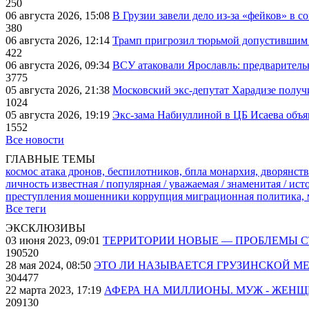
250
06 августа 2026, 15:08
В Грузии завели дело из-за «фейков» в с
380
06 августа 2026, 12:14
Трамп пригрозил тюрьмой допустившим 
422
06 августа 2026, 09:34
ВСУ атаковали Ярославль: предварител
3775
05 августа 2026, 21:38
Московский экс-депутат Харадизе получи
1024
05 августа 2026, 19:19
Экс-зама Набиуллиной в ЦБ Исаева объя
1552
Все новости
ГЛАВНЫЕ ТЕМЫ
космос
атака дронов, беспилотников, бпла
монархия, дворянств
личность известная / популярная / уважаемая / знаменитая / ис
преступления
мошенники
коррупция
миграционная политика,
Все теги
ЭКСКЛЮЗИВЫ
03 июня 2023, 09:01
ТЕРРИТОРИИ НОВЫЕ — ПРОБЛЕМЫ 
190520
28 мая 2024, 08:50
ЭТО ЛИ НАЗЫВАЕТСЯ ГРУЗИНСКОЙ М
304477
22 марта 2023, 17:19
АФЕРА НА МИЛЛИОНЫ. МУЖ - ЖЕН
209130