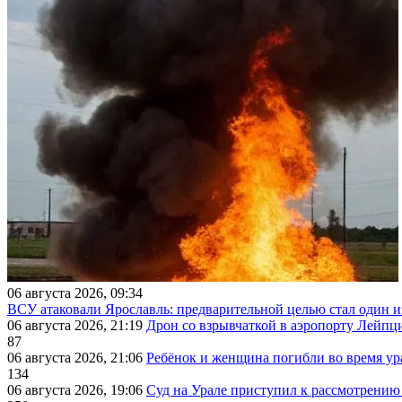
06 августа 2026, 09:34
ВСУ атаковали Ярославль: предварительной целью стал один
06 августа 2026, 21:19
Дрон со взрывчаткой в аэропорту Лейпци
87
06 августа 2026, 21:06
Ребёнок и женщина погибли во время ур
134
06 августа 2026, 19:06
Суд на Урале приступил к рассмотрени