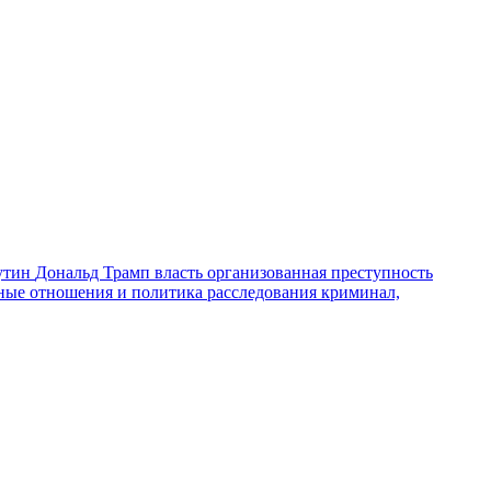
утин
Дональд Трамп
власть
организованная преступность
ные отношения и политика
расследования
криминал,