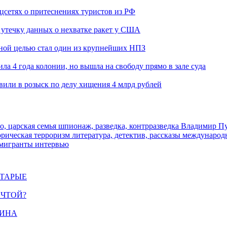
оцсетях о притеснениях туристов из РФ
утечку данных о нехватке ракет у США
ьной целью стал один из крупнейших НПЗ
ла 4 года колонии, но вышла на свободу прямо в зале суда
вили в розыск по делу хищения 4 млрд рублей
о, царская семья
шпионаж, разведка, контрразведка
Владимир П
торическая
терроризм
литература, детектив, рассказы
международ
 мигранты
интервью
СТАРЫЕ
ЕЧТОЙ?
ЩИНА