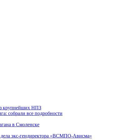
 из крупнейших НПЗ
га: собрали все подробности
агана в Смоленске
ю дела экс-гендиректора «ВСМПО-Ависма»