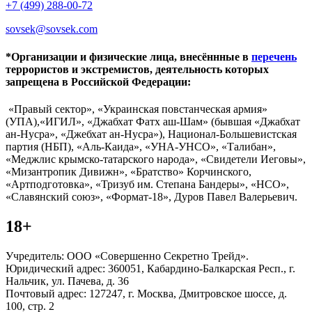
+7 (499) 288-00-72
sovsek@sovsek.com
*Организации и физические лица, внесённные в
перечень
террористов и экстремистов, деятельность которых
запрещена в Российской Федерации:
«Правый сектор», «Украинская повстанческая армия»
(УПА),«ИГИЛ», «Джабхат Фатх аш-Шам» (бывшая «Джабхат
ан-Нусра», «Джебхат ан-Нусра»), Национал-Большевистская
партия (НБП), «Аль-Каида», «УНА-УНСО», «Талибан»,
«Меджлис крымско-татарского народа», «Свидетели Иеговы»,
«Мизантропик Дивижн», «Братство» Корчинского,
«Артподготовка», «Тризуб им. Степана Бандеры», «НСО»,
«Славянский союз», «Формат-18», Дуров Павел Валерьевич.
18+
Учредитель: ООО «Совершенно Секретно Трейд».
Юридический адрес: 360051, Кабардино-Балкарская Респ., г.
Нальчик, ул. Пачева, д. 36
Почтовый адрес: 127247, г. Москва, Дмитровское шоссе, д.
100, стр. 2