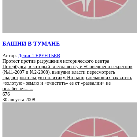
БАШНИ В ТУМАНЕ
Автор:
Денис ТЕРЕНТЬЕВ
Протест против разрушения исторического центра
Петербурга, в который внесла лепту и «Совершено секретно»
(№11-2007 и №2-2008), вынудил власти пересмотреть
градостроительную политику. Но напор желающих захватить
«золотую» землю и «очистить» ее от «развалин» не
ослабевает... ...
676
30 августа 2008