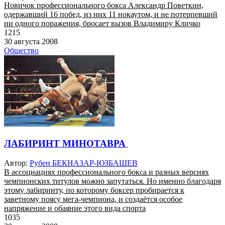
Новичок профессионального бокса Александр Поветкин,
одержавший 16 побед, из них 11 нокаутом, и не потерпевший
ни одного поражения, бросает вызов Владимиру Кличко
1215
30 августа 2008
Общество
ЛАБИРИНТ МИНОТАВРА
Автор:
Рубен БЕКНАЗАР-ЮЗБАШЕВ
В ассоциациях профессионального бокса и разных версиях
чемпионских титулов можно запутаться. Но именно благодаря
этому лабиринту, по которому боксер пробирается к
заветному поясу мега-чемпиона, и создаётся особое
напряжение и обаяние этого вида спорта
1035