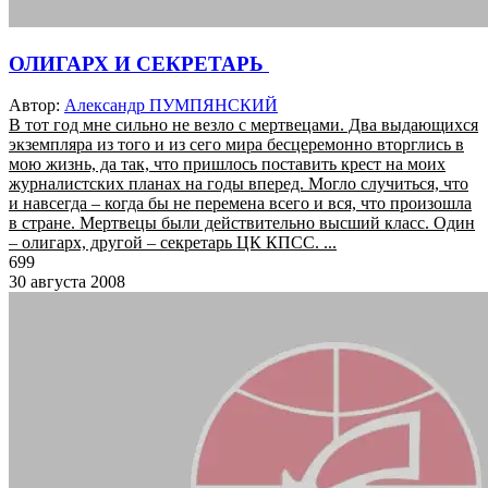
ОЛИГАРХ И СЕКРЕТАРЬ
Автор:
Александр ПУМПЯНСКИЙ
В тот год мне сильно не везло с мертвецами. Два выдающихся
экземпляра из того и из сего мира бесцеремонно вторглись в
мою жизнь, да так, что пришлось поставить крест на моих
журналистских планах на годы вперед. Могло случиться, что
и навсегда – когда бы не перемена всего и вся, что произошла
в стране. Мертвецы были действительно высший класс. Один
– олигарх, другой – секретарь ЦК КПСС. ...
699
30 августа 2008