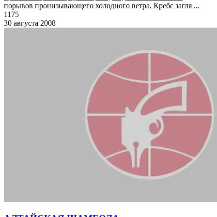
порывов пронизывающего холодного ветра, Кребс загля ...
1175
30 августа 2008