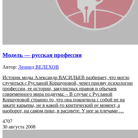
Модель — русская профессия
Автор:
Леонид ВЕЛЕХОВ
Историк моды Александр ВАСИЛЬЕВ разбирает, что могло
случиться с Русланой Коршуновой, через призму психологии
профессии, ее истории, закулисных нравов и обычаев
современного мира подиума: – В случае с Русланой
Коршуновой странно то, что она покончила с собой не на
закате карьеры, не в какой-то критический ее момент, а
наоборот, на самом пике, в расцвете. У нее за плечами …
4707
30 августа 2008