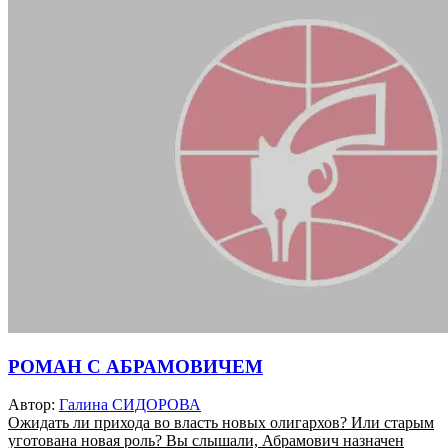
РОМАН С АБРАМОВИЧЕМ
Автор:
Галина СИДОРОВА
Ожидать ли прихода во власть новых олигархов? Или старым
уготована новая роль? Вы слышали, Абрамович назначен