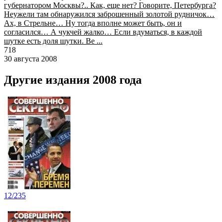
губернатором Москвы?.. Как, еще нет? Говорите, Петербурга?
Неужели там обнаружился заброшенный золотой рудничок…
Ах, в Стрельне… Ну тогда вполне может быть, он и
согласился… А чукчей жалко… Если вдуматься, в каждой
шутке есть доля шутки. Ве ...
718
30 августа 2008
Другие издания 2008 года
12/235