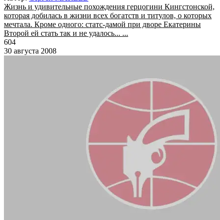
Жизнь и удивительные похождения герцогини Кингстонской,
которая добилась в жизни всех богатств и титулов, о которых
мечтала. Кроме одного: статс-дамой при дворе Екатерины
Второй ей стать так и не удалось... ...
604
30 августа 2008