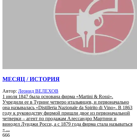
МЕСЯЦ / ИСТОРИЯ
Автор:
Леонид ВЕЛЕХОВ
1 июля 1847 была основана фирма «Martini & Rossi».
Учредили ее в Турине четверо итальянцев, и первоначально
она называлась «Distilleria Nazionale da Spirito di Vino». В 1863
году к руководству фирмой пришли двое из первоначальной
четверки – агент по продажам Алессандро Мартини и
винодел Луиджи Росси, а с 1879 года фирма стала называться
« ...
666