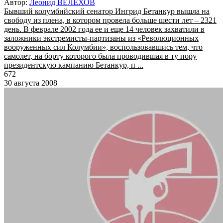
Автор:
Леонид ВЕЛЕХОВ
Бывший колумбийский сенатор Ингрид Бетанкур вышла на
свободу из плена, в котором провела больше шести лет – 2321
день. В феврале 2002 года ее и еще 14 человек захватили в
заложники экстремисты-партизаны из «Революционных
вооруженных сил Колумбии», воспользовавшись тем, что
самолет, на борту которого была проводившая в ту пору
президентскую кампанию Бетанкур, п ...
672
30 августа 2008