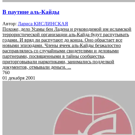
В паутине аль-Кайды
Автор:
Лариса КИСЛИНСКАЯ
Похоже, дело Усамы бен Ладена и руководимой им исламской
террористической организации аль-Кайда будут распутывать
годами. И вряд ли распутают до конца. Оно обрастает все
новыми эпизодами. Члены ячеек аль-Кайды безжалостно
расправлялись со случайными свидетелями и деловыми
партнерами, посвященными в тайны сообщества,
приторговывали наркотиками, занимались подделкой
документов, отмывали деньги. ...
760
01 декабря 2001