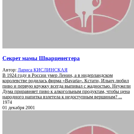
Секрет мамы Шварценеггера
Автор:
Лариса КИСЛИНСКАЯ
В 1924 году в России умер Ленин, а в нидерландском
королевстве родилась фирма «Bavaria». Кстати, Ильич любил
пиво и первую кружку всегда выпивал с жадностью. Неужели
Дума приравняет пиво к алкогольным продуктам, чтобы цена
народного напитка взлетела к недоступным вершинам? ...
1974
01 декабря 2001