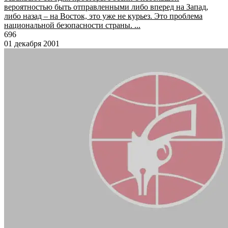
вероятностью быть отправленными либо вперед на Запад,
либо назад – на Восток, это уже не курьез. Это проблема
национальной безопасности страны. ...
696
01 декабря 2001