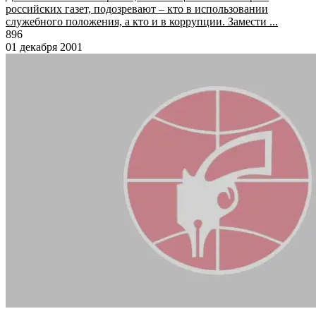
российских газет, подозревают – кто в использовании
служебного положения, а кто и в коррупции. Замести ...
896
01 декабря 2001