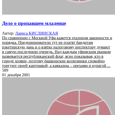
Дело о пропавшем младенце
Автор:
Лариса КИСЛИНСКАЯ
По сравнению с Москвой Уфа кажется эталоном законности и
порядка. Предприниматели тут не платят бандитам
рэкетирскую дань и о взятке налоговому инспектору думают
в самую последнюю очередь. Над каждым уфимским рынком
развевается республиканский флаг, ясно показывая, кто в
городе хозяин, поэтому башкирские колхозники спокойно
торгуют своей картошкой, а кавказцы – орехами и курагой ...
589
01 декабря 2001