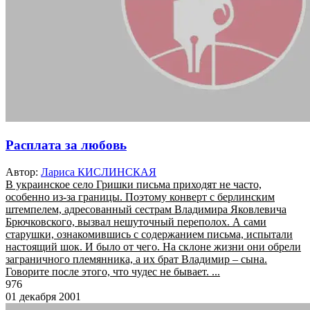
Расплата за любовь
Автор:
Лариса КИСЛИНСКАЯ
В украинское село Гришки письма приходят не часто,
особенно из-за границы. Поэтому конверт с берлинским
штемпелем, адресованный сестрам Владимира Яковлевича
Брючковского, вызвал нешуточный переполох. А сами
старушки, ознакомившись с содержанием письма, испытали
настоящий шок. И было от чего. На склоне жизни они обрели
заграничного племянника, а их брат Владимир – сына.
Говорите после этого, что чудес не бывает. ...
976
01 декабря 2001