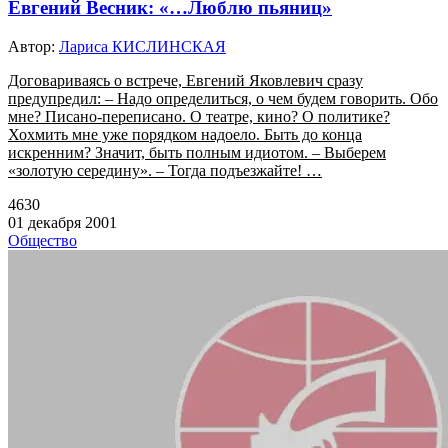
Евгений Весник: «…Люблю пьяниц»
Автор:
Лариса КИСЛИНСКАЯ
Договариваясь о встрече, Евгений Яковлевич сразу
предупредил: – Надо определиться, о чем будем говорить. Обо
мне? Писано-переписано. О театре, кино? О политике?
Хохмить мне уже порядком надоело. Быть до конца
искренним? Значит, быть полным идиотом. – Выберем
«золотую середину». – Тогда подъезжайте! …
4630
01 декабря 2001
Общество