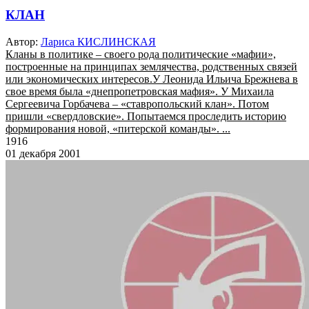
КЛАН
Автор:
Лариса КИСЛИНСКАЯ
Кланы в политике – своего рода политические «мафии»,
построенные на принципах землячества, родственных связей
или экономических интересов.У Леонида Ильича Брежнева в
свое время была «днепропетровская мафия». У Михаила
Сергеевича Горбачева – «ставропольский клан». Потом
пришли «свердловские». Попытаемся проследить историю
формирования новой, «питерской команды». ...
1916
01 декабря 2001