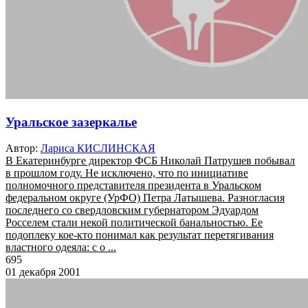
Уральское зазеркалье
Автор:
Лариса КИСЛИНСКАЯ
В Екатеринбурге директор ФСБ Николай Патрушев побывал
в прошлом году. Не исключено, что по инициативе
полномочного представителя президента в Уральском
федеральном округе (УрФО) Петра Латышева. Разногласия
последнего со свердловским губернатором Эдуардом
Росселем стали некой политической банальностью. Ее
подоплеку кое-кто понимал как результат перетягивания
властного одеяла: с о ...
695
01 декабря 2001