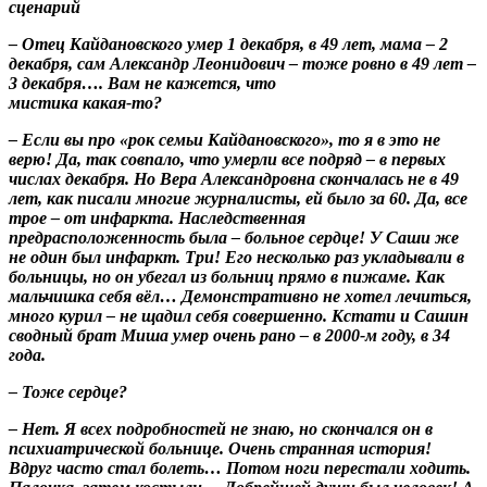
сценарий
– Отец Кайдановского умер 1 декабря, в 49 лет, мама – 2
декабря, сам Александр Леонидович – тоже ровно в 49 лет –
3 декабря…. Вам не кажется, что
мистика какая-то?
– Если вы про «рок семьи Кайдановского», то я в это не
верю! Да, так совпало, что умерли все подряд – в первых
числах декабря. Но Вера Александровна скончалась не в 49
лет, как писали многие журналисты, ей было за 60. Да, все
трое – от инфаркта. Наследственная
предрасположенность была – больное сердце! У Саши же
не один был инфаркт. Три! Его несколько раз укладывали в
больницы, но он убегал из больниц прямо в пижаме. Как
мальчишка себя вёл… Демонстративно не хотел лечиться,
много курил – не щадил себя совершенно. Кстати и Сашин
сводный брат Миша умер очень рано – в 2000-м году, в 34
года.
– Тоже сердце?
– Нет. Я всех подробностей не знаю, но скончался он в
психиатрической больнице. Очень странная история!
Вдруг часто стал болеть… Потом ноги перестали ходить.