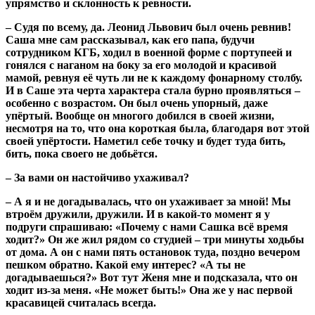
упрямство и склонность к ревности.
– Судя по всему, да. Леонид Львович был очень ревнив!
Саша мне сам рассказывал, как его папа, будучи
сотрудником КГБ, ходил в военной форме с портупеей и
гонялся с наганом на боку за его молодой и красивой
мамой, ревнуя её чуть ли не к каждому фонарному столбу.
И в Саше эта черта характера стала бурно проявляться –
особенно с возрастом. Он был очень упорный, даже
упёртый. Вообще он многого добился в своей жизни,
несмотря на то, что она короткая была, благодаря вот этой
своей упёртости. Наметил себе точку и будет туда бить,
бить, пока своего не добьётся.
– За вами он настойчиво ухаживал?
– А я и не догадывалась, что он ухаживает за мной! Мы
втроём дружили, дружили. И в какой-то момент я у
подруги спрашиваю: «Почему с нами Сашка всё время
ходит?» Он же жил рядом со студией – три минуты ходьбы
от дома. А он с нами пять остановок туда, поздно вечером
пешком обратно. Какой ему интерес? «А ты не
догадываешься?» Вот тут Женя мне и подсказала, что он
ходит из-за меня. «Не может быть!» Она же у нас первой
красавицей считалась всегда.