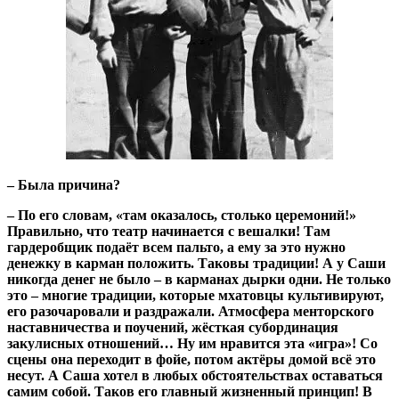
– Была причина?
– По его словам, «там оказалось, столько церемоний!»
Правильно, что театр начинается с вешалки! Там
гардеробщик подаёт всем пальто, а ему за это нужно
денежку в карман положить. Таковы традиции! А у Саши
никогда денег не было – в карманах дырки одни. Не только
это – многие традиции, которые мхатовцы культивируют,
его разочаровали и раздражали. Атмосфера менторского
наставничества и поучений, жёсткая субординация
закулисных отношений… Ну им нравится эта «игра»! Со
сцены она переходит в фойе, потом актёры домой всё это
несут. А Саша хотел в любых обстоятельствах оставаться
самим собой. Таков его главный жизненный принцип! В