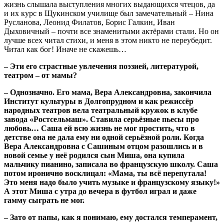
жизнь слышала выступления многих выдающихся чтецов, да
и их курс в Щукинском училище был замечательный – Нина
Русланова, Леонид Филатов, Борис Галкин, Иван
Дыховичный – почти все знаменитыми актёрами стали. Но он
лучше всех читал стихи, и меня в этом никто не переубедит.
Читал как бог! Иначе не скажешь…
– Эти его страстные увлечения поэзией, литературой,
театром – от мамы?
– Однозначно. Его мама, Вера Александровна, закончила
Институт культуры в Долгопрудном и как режиссёр
народных театров вела театральный кружок в клубе
завода «Ростсельмаш». Ставила серьёзные пьесы про
любовь… Саша ей всю жизнь не мог простить, что в
детстве она не дала ему ни одной серьёзной роли. Когда
Вера Александровна с Сашиным отцом разошлись и в
новой семье у неё родился сын Миша, она купила
мальчику пианино, записала во французскую школу. Саша
потом иронично восклицал: «Мама, ты всё перепутала!
Это меня надо было учить музыке и французскому языку!»
А этот Миша с утра до вечера в футбол играл и даже
гамму сыграть не мог.
– Зато от папы, как я понимаю, ему достался темперамент,