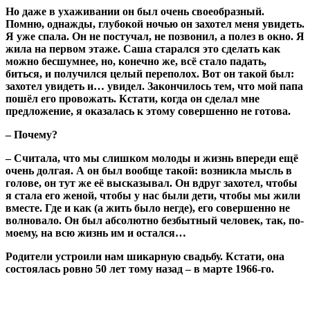
Но даже в ухаживании он был очень своеобразный.
Помню, однажды, глубокой ночью он захотел меня увидеть.
Я уже спала. Он не постучал, не позвонил, а полез в окно. Я
жила на первом этаже. Саша старался это сделать как
можно бесшумнее, но, конечно же, всё стало падать,
биться, и получился целый переполох. Вот он такой был:
захотел увидеть и… увидел. Закончилось тем, что мой папа
пошёл его провожать. Кстати, когда он сделал мне
предложение, я оказалась к этому совершенно не готова.
– Почему?
– Считала, что мы слишком молоды и жизнь впереди ещё
очень долгая. А он был вообще такой: возникла мысль в
голове, он тут же её высказывал. Он вдруг захотел, чтобы
я стала его женой, чтобы у нас были дети, чтобы мы жили
вместе. Где и как (а жить было негде), его совершенно не
волновало. Он был абсолютно безбытный человек, так, по-
моему, на всю жизнь им и остался…
Родители устроили нам шикарную свадьбу. Кстати, она
состоялась ровно 50 лет тому назад – в марте 1966-го.