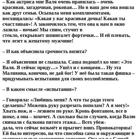
– Как актриса мне Валя очень нравилась – очень
красивая, загадочная, роковая… Но в наш дом она вошла
как друг семьи. Осыпала меня комплиментами,
восхищалась: «Какая у вас красивая дочка! Какая ты
счастливая»! А закончилось тем, что она к нам в окно
лазила – ночью! Мы спим, стучит в
стекло, открывает шпингалет форточки… И ей плевать,
что лезет к женатому мужчине!
– И как объяснила срочность визита?
– Я объяснения не слышала. Саша подошёл ко мне: «Это
Валя. Я сейчас приду…» Ушёл и с концами… Ну эта
Малявина, конечно, не дай бог! У неё была такая фишка –
придумывать испытания для своих возлюбленных.
– В каком смысле «испытания»?
– Говорила: «Любишь меня? А что ты ради этого
сделаешь? Можешь руку разрезать пополам? А я могу!»
Хвать нож, и – лезвием по руке. Кровь фонтаном, все в
шоке, а она – хохочет. А сколько было случаев, когда Валю
снимали с балкона пятого этажа… Всех убеж-
дала, что сейчас возьмёт и прыгнет вниз. Провокаторша!
Ей было интересно, на что способна сама и окружающие в
экстремальных состояниях сознания. Она же и с Сашей