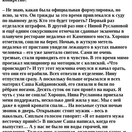
– Не знаю, какая была официальная формулировка, но
ясно, за что. Он трижды за это время привлекался к суду
по пьяному делу. Кто это будет терпеть? Первый раз
отделался штрафом. В другой раз они с Ниной Руслановой
и ещё одним сокурсником отмечали сданные экзамены в
плавучем ресторане недалеко от Каменного моста. Хорошо
отметили, сошли на берег. Ночью, в жуткую метель
недалеко от пристани увидели лежащего в кустах пьяного
человека – его уже заметало снегом. Сами не очень
трезвые, стали приводить его в чувство. В это время мимо
проезжал милиционер на мотоцикле с коляской. «Что
происходит?» И тут этот мужчина очнулся и начал орать,
что они его ограбили. Всех отвезли в отделение. Нину
отпустили сразу. А поскольку больше огрызался и всех
материл Саша Кайдановский, его связали и били по
рёбрам ногами. Десять суток он там провёл на нарах. Я
чуть с ума не сошла! Хорошо, Нина Русланова приехала
меня поддержать, несколько дней жила у нас. Мы с ней
даже в одной кровати спали… На восьмые сутки ночью
звонок в дверь. Открываю: стоит мужик – весь в
наколках. Сиплым голосом говорит: «Я от вашего мужа
весточку принёс!» В письме Саша написал, когда его
выпустят… А у нас не было ни воды горячей, ни
отопления. Только печь каменная, отапливаемая газом, и