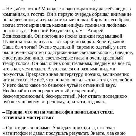
– Нет, абсолютно! Молодые люди по-разному же себя ведут в
компаниях, в гостях. Он в первую очередь обращал внимание
не на девчонок, а изучал книжные полки. Карманы его брюк
всегда оттопыривались какими-нибудь томиками любимых
поэтов: тут – Евгений Евтушенко, там – Андрей
Вознесенский. Он постоянно носил книжки под мышкой.
Пушкина знал наизусть – от корки до корки. Знаете, какой
Саша был тогда? Очень худенький, скромно одетый, у него
были очень коротко подстриженные светлые волосы, бледное,
с веснушками лицо, светло-серые глаза и очень красивый
тембр голоса. Он был очень общительным, щедрым на всё то,
что знал, чем владел. А увлекался он разными видами
искусства. Прекрасно знал литературу, поэзию, великолепно
читал стихи. Не всё, что попало, читал – только то, что любил.
У него было какое-то бешеное чутьё и отменный вкус.
Необычайно непосредственный, искренний,
бескомпромиссный, бескорыстный. Мог отдать последнюю
рубашку первому встречному, и, кстати, отдавал.
– Правда, что он на магнитофон начитывал стихи,
оттачивая мастерство?
– Он это делал ночами. А когда я приходила, включал
магнитофон и давал послушать результат. Знаете, я за свою