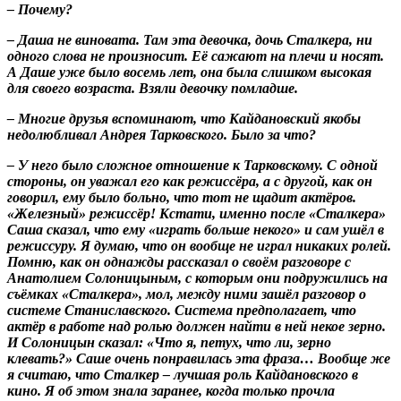
– Почему?
– Даша не виновата. Там эта девочка, дочь Сталкера, ни
одного слова не произносит. Её сажают на плечи и носят.
А Даше уже было восемь лет, она была слишком высокая
для своего возраста. Взяли девочку помладше.
– Многие друзья вспоминают, что Кайдановский якобы
недолюбливал Андрея Тарковского. Было за что?
– У него было сложное отношение к Тарковскому. С одной
стороны, он уважал его как режиссёра, а с другой, как он
говорил, ему было больно, что тот не щадит актёров.
«Железный» режиссёр! Кстати, именно после «Сталкера»
Саша сказал, что ему «играть больше некого» и сам ушёл в
режиссуру. Я думаю, что он вообще не играл никаких ролей.
Помню, как он однажды рассказал о своём разговоре с
Анатолием Солоницыным, с которым они подружились на
съёмках «Сталкера», мол, между ними зашёл разговор о
системе Станиславского. Система предполагает, что
актёр в работе над ролью должен найти в ней некое зерно.
И Солоницын сказал: «Что я, петух, что ли, зерно
клевать?» Саше очень понравилась эта фраза… Вообще же
я считаю, что Сталкер – лучшая роль Кайдановского в
кино. Я об этом знала заранее, когда только прочла