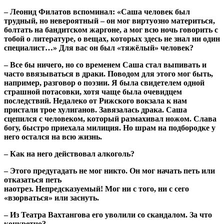
– Леонид Филатов вспоминал: «Саша человек был
трудный, но невероятный – он мог виртуозно материться,
болтать на бандитском жаргоне, а мог всю ночь говорить с
тобой о литературе, о вещах, которых здесь не знал ни один
специалист…» Для вас он был «тяжёлый» человек?
– Все бы ничего, но со временем Саша стал выпивать и
часто ввязываться в драки. Поводом для этого мог быть,
например, разговор о поэзии. Я была свидетелем одной
страшной потасовки, хотя чаще была очевидцем
последствий. Недалеко от Рижского вокзала к нам
пристали трое хулиганов. Завязалась драка. Саша
сцепился с человеком, который размахивал ножом. Слава
богу, быстро приехала милиция. Но шрам на подбородке у
него остался на всю жизнь.
– Как на него действовал алкоголь?
– Этого предугадать не мог никто. Он мог начать петь или
отказаться петь
наотрез. Непредсказуемый! Мог ни с того, ни с сего
«взорваться» или заснуть.
– Из Театра Вахтангова его уволили со скандалом. За что
конкретно?