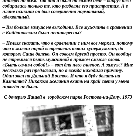
интересно всем. Так оно и было на самом деле – вокруг него
собирались только те, кто разделял его пристрастия. А в
плане психики он был совершенно нормальный,
адекватный.
– Вы больше замуж не выходили. Все мужчины в сравнении
с Кайдановским были неинтересны?
– Нельзя сказать, что в сравнении с ним все меркли, потому
что в жизни порой встречаешь таких супермужчин, до
которых Саше далеко. Он совсем другой просто. Он вообще
не стремился быть мужчиной в прямом смысле слова.
«Быть самим собой!» – вот для него главное. А замуж? Мне
несколько раз предлагали, но я всегда находила причину.
Один звал на Дальний Восток. И что я буду делать на
Камчатке? Никакого желания ехать на край света у меня
никогда не было.
С дочерью Дашей в городском парке Ростова-на-Дону. 1973