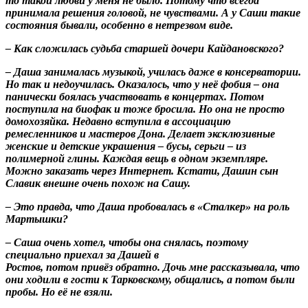
то такой любви у меня не было. Потому что всегда
принимала решения головой, не чувствами. А у Саши такие
состояния бывали, особенно в нетрезвом виде.
– Как сложилась судьба старшей дочери Кайдановского?
– Даша занималась музыкой, училась даже в консерватории.
Но так и недоучилась. Оказалось, что у неё фобия – она
панически боялась участвовать в концертах. Потом
поступила на биофак и тоже бросила. Но она не просто
домохозяйка. Недавно вступила в ассоциацию
ремесленников и мастеров Дона. Делает эксклюзивные
женские и детские украшения – бусы, серьги – из
полимерной глины. Каждая вещь в одном экземпляре.
Можно заказать через Интернет. Кстати, Дашин сын
Славик внешне очень похож на Сашу.
– Это правда, что Даша пробовалась в «Сталкер» на роль
Мартышки?
– Саша очень хотел, чтобы она снялась, поэтому
специально приехал за Дашей в
Ростов, потом привёз обратно. Дочь мне рассказывала, что
они ходили в гости к Тарковскому, общались, а потом были
пробы. Но её не взяли.