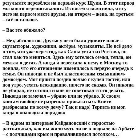
результате перевёлся на первый курс Щуки. В этот период
мы много переписывались. Из писем я выяснила, что у
него на первом месте друзья, на втором – жена, на третьем
– всё остальное.
– Вас это обижало?
– Нет, абсолютно. Друзья у него были удивительные –
скульпторы, художники, актёры, музыканты. Но всё дело
в том, что уже через год, как Саша уехал из Ростова, он
стал как-то меняться. Здесь ему хотелось семьи, тепла, он
мечтал о детях. А когда я переехала к нему в Москву, то
поняла, что его отношение изменилось в первую очередь к
семье. Он никогда и не был классическим семьянином-
домоседом. Мог прийти поздно ночью с кучей гостей, или
под утро, уехать неожиданно, ничего не сказав. Он никогда
не убирал, не готовил и мне не советовал этого делать.
Никогда не замечал – убрано или не убрано. К своим
книгам вообще не разрешал прикасаться. Книги
разбросаны по всему дому? Так и надо! Терпеть не мог,
когда я «наводила порядок»
– В одном из интервью Кайдановский с гордостью
рассказывал, как вы жили чуть ли не в подвале на Арбате
– с полчищами крыс и провалившимся потолком…