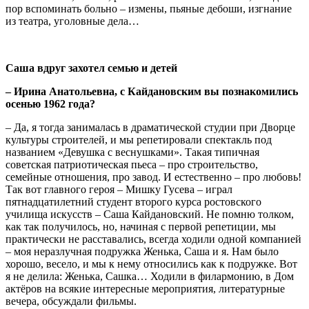
пор вспоминать больно – измены, пьяные дебоши, изгнание
из театра, уголовные дела…
Саша вдруг захотел семью и детей
– Ирина Анатольевна, с Кайдановским вы познакомились
осенью 1962 года?
– Да, я тогда занималась в драматической студии при Дворце
культуры строителей, и мы репетировали спектакль под
названием «Девушка с веснушками». Такая типичная
советская патриотическая пьеса – про строительство,
семейные отношения, про завод. И естественно – про любовь!
Так вот главного героя – Мишку Гусева – играл
пятнадцатилетний студент второго курса ростовского
училища искусств – Саша Кайдановский. Не помню толком,
как так получилось, но, начиная с первой репетиции, мы
практически не расставались, всегда ходили одной компанией
– моя неразлучная подружка Женька, Саша и я. Нам было
хорошо, весело, и мы к нему относились как к подружке. Вот
я не делила: Женька, Сашка… Ходили в филармонию, в Дом
актёров на всякие интересные мероприятия, литературные
вечера, обсуждали фильмы.