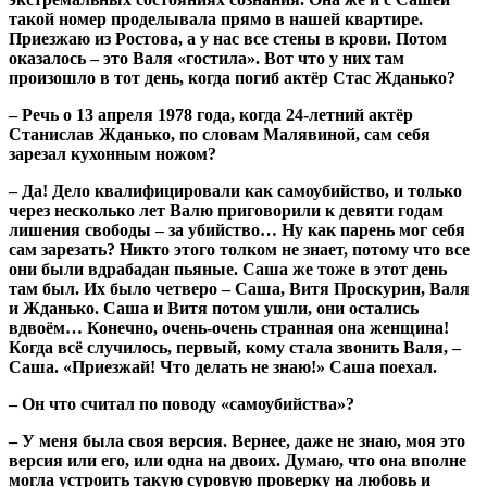
такой номер проделывала прямо в нашей квартире.
Приезжаю из Ростова, а у нас все стены в крови. Потом
оказалось – это Валя «гостила». Вот что у них там
произошло в тот день, когда погиб актёр Стас Жданько?
– Речь о 13 апреля 1978 года, когда 24-летний актёр
Станислав Жданько, по словам Малявиной, сам себя
зарезал кухонным ножом?
– Да! Дело квалифицировали как самоубийство, и только
через несколько лет Валю приговорили к девяти годам
лишения свободы – за убийство… Ну как парень мог себя
сам зарезать? Никто этого толком не знает, потому что все
они были вдрабадан пьяные. Саша же тоже в этот день
там был. Их было четверо – Саша, Витя Проскурин, Валя
и Жданько. Саша и Витя потом ушли, они остались
вдвоём… Конечно, очень-очень странная она женщина!
Когда всё случилось, первый, кому стала звонить Валя, –
Саша. «Приезжай! Что делать не знаю!» Саша поехал.
– Он что считал по поводу «самоубийства»?
– У меня была своя версия. Вернее, даже не знаю, моя это
версия или его, или одна на двоих. Думаю, что она вполне
могла устроить такую суровую проверку на любовь и