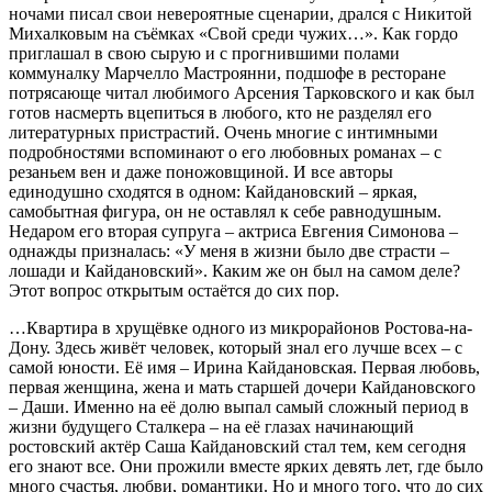
ночами писал свои невероятные сценарии, дрался с Никитой
Михалковым на съёмках «Свой среди чужих…». Как гордо
приглашал в свою сырую и с прогнившими полами
коммуналку Марчелло Мастроянни, подшофе в ресторане
потрясающе читал любимого Арсения Тарковского и как был
готов насмерть вцепиться в любого, кто не разделял его
литературных пристрастий. Очень многие с интимными
подробностями вспоминают о его любовных романах – с
резаньем вен и даже поножовщиной. И все авторы
единодушно сходятся в одном: Кайдановский – яркая,
самобытная фигура, он не оставлял к себе равнодушным.
Недаром его вторая супруга – актриса Евгения Симонова –
однажды призналась: «У меня в жизни было две страсти –
лошади и Кайдановский». Каким же он был на самом деле?
Этот вопрос открытым остаётся до сих пор.
…Квартира в хрущёвке одного из микрорайонов Ростова-на-
Дону. Здесь живёт человек, который знал его лучше всех – с
самой юности. Её имя – Ирина Кайдановская. Первая любовь,
первая женщина, жена и мать старшей дочери Кайдановского
– Даши. Именно на её долю выпал самый сложный период в
жизни будущего Сталкера – на её глазах начинающий
ростовский актёр Саша Кайдановский стал тем, кем сегодня
его знают все. Они прожили вместе ярких девять лет, где было
много счастья, любви, романтики. Но и много того, что до сих