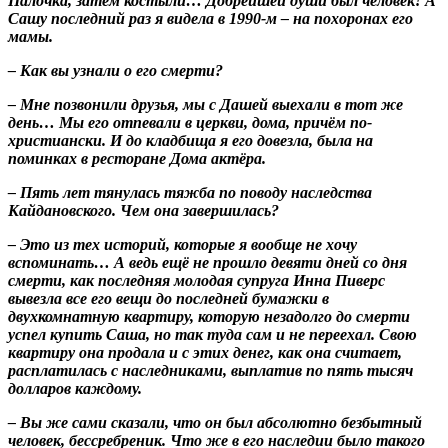
Палочка, затем костыли… Добрейшей души был человек! А
Сашу последний раз я видела в 1990-м – на похоронах его
мамы.
– Как вы узнали о его смерти?
– Мне позвонили друзья, мы с Дашей выехали в тот же
день… Мы его отпевали в церкви, дома, причём по-
христиански. И до кладбища я его довезла, была на
поминках в ресторане Дома актёра.
– Пять лет тянулась тяжба по поводу наследства
Кайдановского. Чем она завершилась?
– Это из тех историй, которые я вообще не хочу
вспоминать… А ведь ещё не прошло девяти дней со дня
смерти, как последняя молодая супруга Инна Пиверс
вывезла все его вещи до последней бумажки в
двухкомнатную квартиру, которую незадолго до смерти
успел купить Саша, но так туда сам и не переехал. Свою
квартиру она продала и с этих денег, как она считает,
расплатилась с наследниками, выплатив по пять тысяч
долларов каждому.
– Вы же сами сказали, что он был абсолютно безбытный
человек, бессребреник. Что же в его наследии было такого