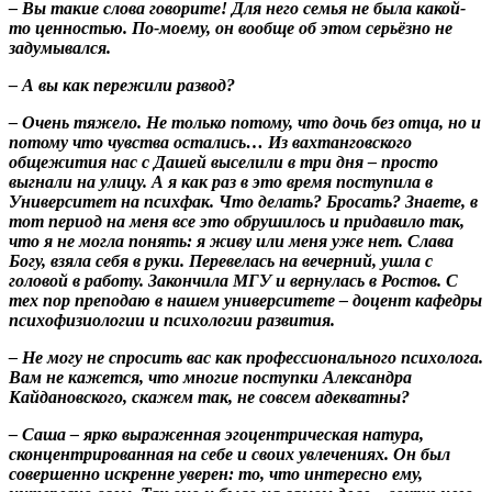
– Вы такие слова говорите! Для него семья не была какой-
то ценностью. По-моему, он вообще об этом серьёзно не
задумывался.
– А вы как пережили развод?
– Очень тяжело. Не только потому, что дочь без отца, но и
потому что чувства остались… Из вахтанговского
общежития нас с Дашей выселили в три дня – просто
выгнали на улицу. А я как раз в это время поступила в
Университет на психфак. Что делать? Бросать? Знаете, в
тот период на меня все это обрушилось и придавило так,
что я не могла понять: я живу или меня уже нет. Слава
Богу, взяла себя в руки. Перевелась на вечерний, ушла с
головой в работу. Закончила МГУ и вернулась в Ростов. С
тех пор преподаю в нашем университете – доцент кафедры
психофизиологии и психологии развития.
– Не могу не спросить вас как профессионального психолога.
Вам не кажется, что многие поступки Александра
Кайдановского, скажем так, не совсем адекватны?
– Саша – ярко выраженная эгоцентрическая натура,
сконцентрированная на себе и своих увлечениях. Он был
совершенно искренне уверен: то, что интересно ему,