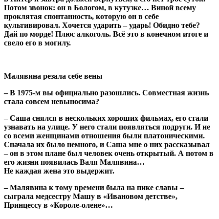
Потом звонок: он в Бологом, в кутузке… Виной всему
проклятая спонтанность, которую он в себе
культивировал. Хочется ударить – ударь! Обидно тебе?
Дай по морде! Плюс алкоголь. Всё это в конечном итоге и
свело его в могилу.
Малявина резала себе вены
– В 1975-м вы официально разошлись. Совместная жизнь
стала совсем невыносима?
– Саша снялся в нескольких хороших фильмах, его стали
узнавать на улице. У него стали появляться подруги. И не
со всеми женщинами отношения были платоническими.
Сначала их было немного, и Саша мне о них рассказывал
– он в этом плане был человек очень открытый. А потом в
его жизни появилась Валя Малявина…
Не каждая жена это выдержит.
– Малявина к тому времени была на пике славы –
сыграла медсестру Машу в «Ивановом детстве»,
Принцессу в «Короле-олене»…