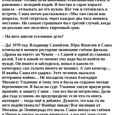
раковина с холодной водой. Я быстро в сарае корыто
нашла – отмывать же его нужно. Вот так и готовилась к
встрече. Саша потом рассказывал: «Мы там спали как
шпроты, чтоб согреться, через каждые два часа меняясь
местами». Но самым страшным был третий случай, когда
он реально мог получить тюремный срок.
– На него завели уголовное дело?
– Да! 1970 год. Владимир Самойлов, Юра Яковлев и Саша
отмечали в ночном ресторане окончание съёмок фильма
«Драма на охоте» по Чехову – с Сашей в одной из главных
ролей. Там в какой-то момент ему надо было выйти по
нужде. Он пошёл и заблудился, попал в какую-то
кочегарку, сам толком ничего не помнил. А там кочегар…
И якобы Саша его ударил. Этот человек оказался
ветераном войны… Не посадили только благодаря
Михаилу Ульянову и тому, что я была на седьмом месяце
беременности. Я была на суде. Ульянов такую яркую речь
произнёс в защиту Саши – там все были потрясены. Дали
два года условно, но предупредили: если что-то опять
натворит – тогда ещё и добавят. Думаете, это как-то на
него подействовало? Вообще никак! Вся милиция от
Москвы до Ленинграда его знала. Саша поехал на съёмки
в Питер и завтра должен вернуться, а его нет трое суток.