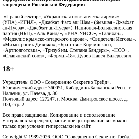
запрещена в Российской Федерации:
«Правый сектор», «Украинская повстанческая армия»
(УПА),«ИГИЛ», «Джабхат Фатх аш-Шам» (бывшая «Джабхат
ан-Нусра», «Джебхат ан-Нусра»), Национал-Большевистская
партия (НБП), «Аль-Каида», «УНА-УНСО», «Талибан»,
«Меджлис крымско-татарского народа», «Свидетели Иеговы»,
«Мизантропик Дивижн», «Братство» Корчинского,
«Артподготовка», «Тризуб им. Степана Бандеры», «НСО»,
«Славянский союз», «Формат-18», Дуров Павел Валерьевич.
18+
Учредитель: ООО «Совершенно Секретно Трейд».
Юридический адрес: 360051, Кабардино-Балкарская Респ., г.
Нальчик, ул. Пачева, д. 36
Почтовый адрес: 127247, г. Москва, Дмитровское шоссе, д.
100, стр. 2
Все права защищены. Копирование и использование
материалов запрещено, частичное цитирование возможно
только при условии гиперссылки на сайт.
Copyright © 1989-2026. ООО "Совершенно Секретно Трейд".