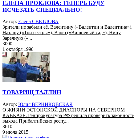
ЕЛЕНА ПРОКЛОВА: ТЕПЕРЬ БУДУ
ИСЧЕЗАТЬ СПЕЦИАЛЬНО!
Автор:
Елена СВЕТЛОВА
Зрители не забыли её. Валентину («Валентин и Валентина»),
Наташу («Три сестры»), Варю («Вишневый сад»), Нину
Заречную («...
3000
1 октября 1998
ТОВАРИЩ ТАЛЛИН
Автор:
Юлия ВЕРНИКОВСКАЯ
О ЖИЗНИ ЭСТОНСКОЙ ДИАСПОРЫ НА СЕВЕРНОМ
КАВКАЗЕ. Генпрокуратура РФ решила проверить законность
выхода Прибалтийских респу...
3610
9 июля 2015