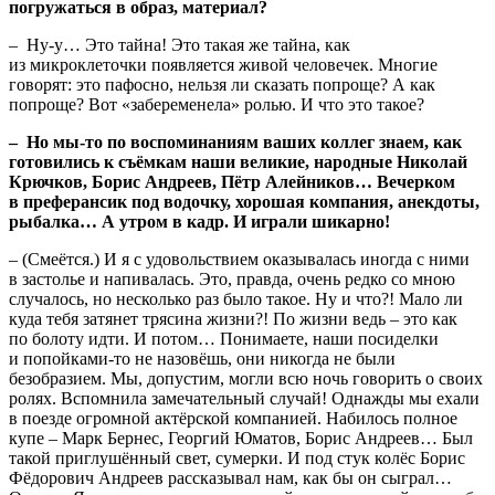
погружаться в образ, материал?
– Ну-у… Это тайна! Это такая же тайна, как
из микроклеточки появляется живой человечек. Многие
говорят: это пафосно, нельзя ли сказать попроще? А как
попроще? Вот «забеременела» ролью. И что это такое?
– Но мы-то по воспоминаниям ваших коллег знаем, как
готовились к съёмкам наши великие, народные Николай
Крючков, Борис Андреев, Пётр Алейников… Вечерком
в преферансик под водочку, хорошая компания, анекдоты,
рыбалка… А утром в кадр. И играли шикарно!
– (Смеётся.) И я с удовольствием оказывалась иногда с ними
в застолье и напивалась. Это, правда, очень редко со мною
случалось, но несколько раз было такое. Ну и что?! Мало ли
куда тебя затянет трясина жизни?! По жизни ведь – это как
по болоту идти. И потом… Понимаете, наши посиделки
и попойками-то не назовёшь, они никогда не были
безобразием. Мы, допустим, могли всю ночь говорить о своих
ролях. Вспомнила замечательный случай! Однажды мы ехали
в поезде огромной актёрской компанией. Набилось полное
купе – Марк Бернес, Георгий Юматов, Борис Андреев… Был
такой приглушённый свет, сумерки. И под стук колёс Борис
Фёдорович Андреев рассказывал нам, как бы он сыграл…