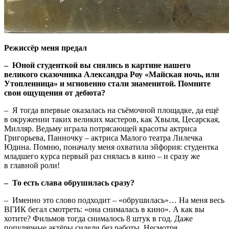
Режиссёр меня предал
– Юной студенткой вы снялись в картине нашего
великого сказочника Александра Роу «Майская ночь, или
Утопленница» и мгновенно стали знаменитой. Помните
свои ощущения от дебюта?
– Я тогда впервые оказалась на съёмочной площадке, да ещё
в окружении таких великих мастеров, как Хвыля, Цесарская,
Милляр. Ведьму играла потрясающей красоты актриса
Григорьева, Панночку – актриса Малого театра Лилечка
Юдина. Помню, поначалу меня охватила эйфория: студентка
младшего курса первый раз снялась в кино – и сразу же
в главной роли!
– То есть слава обрушилась сразу?
– Именно это слово подходит – «обрушилась»… На меня весь
ВГИК бегал смотреть: «она снималась в кино». А как вы
хотите? Фильмов тогда снималось 8 штук в год. Даже
популярные актёры сидели без работы. Несмотря