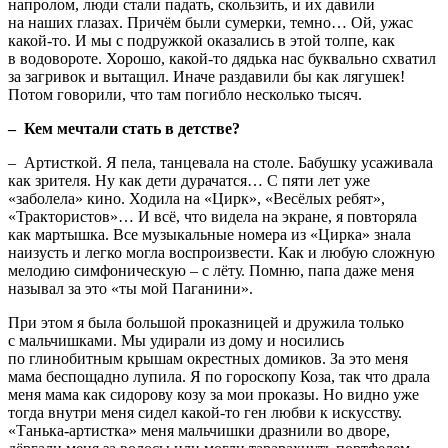
напролом, люди стали падать, скользить, и их давили
на наших глазах. Причём были сумерки, темно… Ой, ужас
какой-то. И мы с подружкой оказались в этой толпе, как
в водовороте. Хорошо, какой-то дядька нас буквально схватил
за загривок и вытащил. Иначе раздавили бы как лягушек!
Потом говорили, что там погибло несколько тысяч.
– Кем мечтали стать в детстве?
– Артисткой. Я пела, танцевала на столе. Бабушку усаживала
как зрителя. Ну как дети дурачатся… С пяти лет уже
«заболела» кино. Ходила на «Цирк», «Весёлых ребят»,
«Трактористов»… И всё, что видела на экране, я повторяла
как мартышка. Все музыкальные номера из «Цирка» знала
наизусть и легко могла воспроизвести. Как и любую сложную
мелодию симфоническую – с лёту. Помню, папа даже меня
называл за это «ты мой Паганини».
При этом я была большой проказницей и дружила только
с мальчишками. Мы удирали из дому и носились
по глинобитным крышам окрестных домиков. За это меня
мама беспощадно лупила. Я по гороскопу Коза, так что драла
меня мама как сидорову козу за мои проказы. Но видно уже
тогда внутри меня сидел какой-то ген любви к искусству.
«Танька-артистка» меня мальчишки дразнили во дворе,