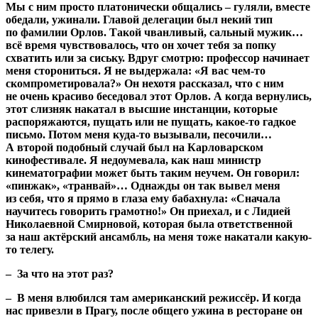
Мы с ним просто платонически общались – гуляли, вместе
обедали, ужинали. Главой делегации был некий тип
по фамилии Орлов. Такой чванливый, сальный мужик…
всё время чувствовалось, что он хочет тебя за попку
схватить или за сиську. Вдруг смотрю: профессор начинает
меня сторониться. Я не выдержала: «Я вас чем-то
скомпрометировала?» Он нехотя рассказал, что с ним
не очень красиво беседовал этот Орлов. А когда вернулись,
этот слизняк накатал в высшие инстанции, которые
распоряжаются, пущать или не пущать, какое-то гадкое
письмо. Потом меня куда-то вызывали, песочили…
А второй подобный случай был на Карловарском
кинофестивале. Я недоумевала, как наш министр
кинематографии может быть таким неучем. Он говорил:
«пинжак», «транвай»… Однажды он так вывел меня
из себя, что я прямо в глаза ему бабахнула: «Сначала
научитесь говорить грамотно!» Он приехал, и с Лидией
Николаевной Смирновой, которая была ответственной
за наш актёрский ансамбль, на меня тоже накатали какую-
то телегу.
– За что на этот раз?
– В меня влюбился там американский режиссёр. И когда
нас привезли в Прагу, после общего ужина в ресторане он