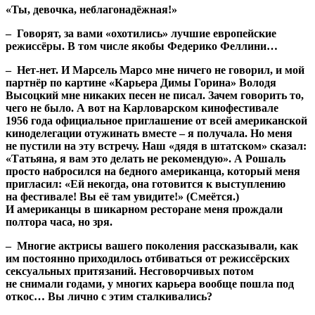
«Ты, девочка, неблагонадёжная!»
– Говорят, за вами «охотились» лучшие европейские
режиссёры. В том числе якобы Федерико Феллини…
– Нет-нет. И Марсель Марсо мне ничего не говорил, и мой
партнёр по картине «Карьера Димы Горина» Володя
Высоцкий мне никаких песен не писал. Зачем говорить то,
чего не было. А вот на Карловарском кинофестивале
1956 года официальное приглашение от всей американской
киноделегации отужинать вместе – я получала. Но меня
не пустили на эту встречу. Наш «дядя в штатском» сказал:
«Татьяна, я вам это делать не рекомендую». А Рошаль
просто набросился на бедного американца, который меня
пригласил: «Ей некогда, она готовится к выступлению
на фестивале! Вы её там увидите!» (Смеётся.)
И американцы в шикарном ресторане меня прождали
полтора часа, но зря.
– Многие актрисы вашего поколения рассказывали, как
им постоянно приходилось отбиваться от режиссёрских
сексуальных притязаний. Несговорчивых потом
не снимали годами, у многих карьера вообще пошла под
откос… Вы лично с этим сталкивались?