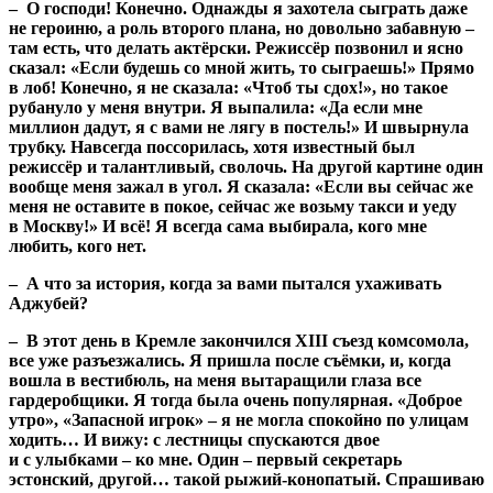
– О господи! Конечно. Однажды я захотела сыграть даже
не героиню, а роль второго плана, но довольно забавную –
там есть, что делать актёрски. Режиссёр позвонил и ясно
сказал: «Если будешь со мной жить, то сыграешь!» Прямо
в лоб! Конечно, я не сказала: «Чтоб ты сдох!», но такое
рубануло у меня внутри. Я выпалила: «Да если мне
миллион дадут, я с вами не лягу в постель!» И швырнула
трубку. Навсегда поссорилась, хотя известный был
режиссёр и талантливый, сволочь. На другой картине один
вообще меня зажал в угол. Я сказала: «Если вы сейчас же
меня не оставите в покое, сейчас же возьму такси и уеду
в Москву!» И всё! Я всегда сама выбирала, кого мне
любить, кого нет.
– А что за история, когда за вами пытался ухаживать
Аджубей?
– В этот день в Кремле закончился XIII съезд комсомола,
все уже разъезжались. Я пришла после съёмки, и, когда
вошла в вестибюль, на меня вытаращили глаза все
гардеробщики. Я тогда была очень популярная. «Доброе
утро», «Запасной игрок» – я не могла спокойно по улицам
ходить… И вижу: с лестницы спускаются двое
и с улыбками – ко мне. Один – первый секретарь
эстонский, другой… такой рыжий-конопатый. Спрашиваю