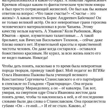
материализовалось в какой-то образ. А Николай Афанасьевич
Крючков обладал каким-то фантастическим чувством юмора
и был просто потрясающий жизнелюб. Он был как бы живым
ответом на вопрос: «Что такое счастье?» «Счастье – это
жизнь!» А какая личность Борис Андреевич Бабочкин! Он
не только великий актёр. Он все невероятные грани героизма
человеческого материализовал в роли Чапаева. Этому
качеству нельзя научить. А Ульянов? Коля Рыбников, Жора
Юматов – яркие, изумительно талантливые… А такой
брильянт, как Вячеслав Васильевич Тихонов, – сейчас даже
близко никого нет. Изумительной красоты и нравственной
чистоты человек. Он даже когда состарился – оставался
божественно красивым. Не курил, за всю жизнь никто его
не видел пьяным. Никогда!
Чтобы дать понять, насколько в то время была невероятная
порода творцов, приведу такой факт. Мой педагог во ВГИКе
Ольга Ивановна Пыжова была ученицей великого
Константина Сергеевича Станиславского и его партнёршей
в спектакле по Гольдони «Трактирщица». Она играла
трактирщицу Мирандолину, а он – её кавалера. Так вот,
умирая, на смертном одре Ольга Ивановна жестом дала
понять дочке, чтобы та наклонилась к ней, и её последними
словами были два слова о Станиславском. Она прошелестела
губами «Он – ге-ний…» И её не стало. Каково, а?