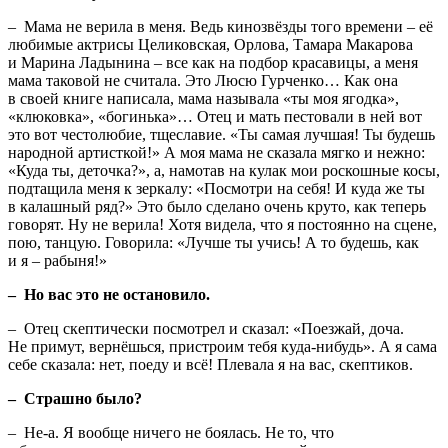
– Мама не верила в меня. Ведь кинозвёзды того времени – её
любимые актрисы Целиковская, Орлова, Тамара Макарова
и Марина Ладынина – все как на подбор красавицы, а меня
мама таковой не считала. Это Люсю Гурченко… Как она
в своей книге написала, мама называла «ты моя ягодка»,
«клюковка», «богинька»… Отец и мать пестовали в ней вот
это вот честолюбие, тщеславие. «Ты самая лучшая! Ты будешь
народной артисткой!» А моя мама не сказала мягко и нежно:
«Куда ты, деточка?», а, намотав на кулак мои роскошные косы,
подтащила меня к зеркалу: «Посмотри на себя! И куда же ты
в калашный ряд?» Это было сделано очень круто, как теперь
говорят. Ну не верила! Хотя видела, что я постоянно на сцене,
пою, танцую. Говорила: «Лучше ты учись! А то будешь, как
и я – рабыня!»
– Но вас это не остановило.
– Отец скептически посмотрел и сказал: «Поезжай, доча.
Не примут, вернёшься, пристроим тебя куда-нибудь». А я сама
себе сказала: нет, поеду и всё! Плевала я на вас, скептиков.
– Страшно было?
– Не-а. Я вообще ничего не боялась. Не то, что