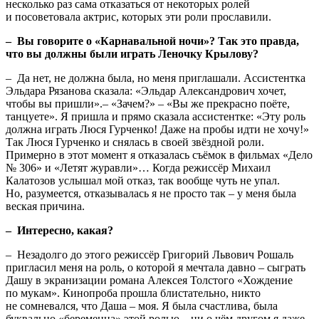
несколько раз сама отказаться от некоторых ролей
и посоветовала актрис, которых эти роли прославили.
– Вы говорите о «Карнавальной ночи»? Так это правда,
что вы должны были играть Леночку Крылову?
– Да нет, не должна была, но меня приглашали. Ассистентка
Эльдара Рязанова сказала: «Эльдар Александрович хочет,
чтобы вы пришли».– «Зачем?» – «Вы же прекрасно поёте,
танцуете». Я пришла и прямо сказала ассистентке: «Эту роль
должна играть Люся Гурченко! Даже на пробы идти не хочу!»
Так Люся Гурченко и снялась в своей звёздной роли.
Примерно в этот момент я отказалась съёмок в фильмах «Дело
№ 306» и «Летят журавли»… Когда режиссёр Михаил
Калатозов услышал мой отказ, так вообще чуть не упал.
Но, разумеется, отказывалась я не просто так – у меня была
веская причина.
– Интересно, какая?
– Незадолго до этого режиссёр Григорий Львович Рошаль
пригласил меня на роль, о которой я мечтала давно – сыграть
Дашу в экранизации романа Алексея Толстого «Хождение
по мукам». Кинопроба прошла блистательно, никто
не сомневался, что Даша – моя. Я была счастлива, была
буквально «беременна» этой ролью – ни о чём другом я даже