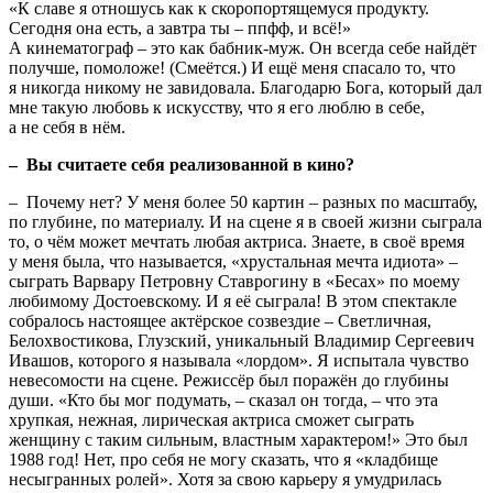
«К славе я отношусь как к скоропортящемуся продукту.
Сегодня она есть, а завтра ты – ппфф, и всё!»
А кинематограф – это как бабник-муж. Он всегда себе найдёт
получше, помоложе! (Смеётся.) И ещё меня спасало то, что
я никогда никому не завидовала. Благодарю Бога, который дал
мне такую любовь к искусству, что я его люблю в себе,
а не себя в нём.
– Вы считаете себя реализованной в кино?
– Почему нет? У меня более 50 картин – разных по масштабу,
по глубине, по материалу. И на сцене я в своей жизни сыграла
то, о чём может мечтать любая актриса. Знаете, в своё время
у меня была, что называется, «хрустальная мечта идиота» –
сыграть Варвару Петровну Ставрогину в «Бесах» по моему
любимому Достоевскому. И я её сыграла! В этом спектакле
собралось настоящее актёрское созвездие – Светличная,
Белохвостикова, Глузский, уникальный Владимир Сергеевич
Ивашов, которого я называла «лордом». Я испытала чувство
невесомости на сцене. Режиссёр был поражён до глубины
души. «Кто бы мог подумать, – сказал он тогда, – что эта
хрупкая, нежная, лирическая актриса сможет сыграть
женщину с таким сильным, властным характером!» Это был
1988 год! Нет, про себя не могу сказать, что я «кладбище
несыгранных ролей». Хотя за свою карьеру я умудрилась