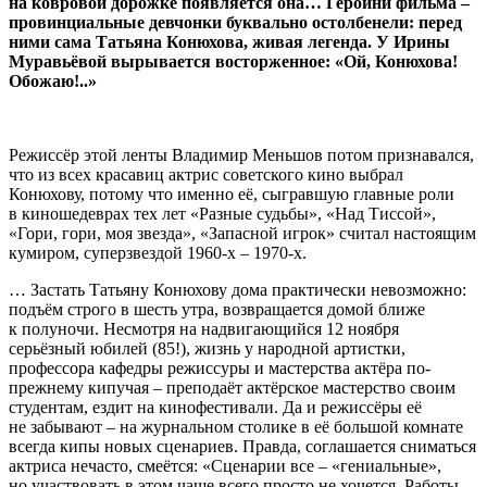
на ковровой дорожке появляется она… Героини фильма –
провинциальные девчонки буквально остолбенели: перед
ними сама Татьяна Конюхова, живая легенда. У Ирины
Муравьёвой вырывается восторженное: «Ой, Конюхова!
Обожаю!..»
Режиссёр этой ленты Владимир Меньшов потом признавался,
что из всех красавиц актрис советского кино выбрал
Конюхову, потому что именно её, сыгравшую главные роли
в киношедеврах тех лет «Разные судьбы», «Над Тиссой»,
«Гори, гори, моя звезда», «Запасной игрок» считал настоящим
кумиром, суперзвездой 1960-х – 1970-х.
… Застать Татьяну Конюхову дома практически невозможно:
подъём строго в шесть утра, возвращается домой ближе
к полуночи. Несмотря на надвигающийся 12 ноября
серьёзный юбилей (85!), жизнь у народной артистки,
профессора кафедры режиссуры и мастерства актёра по-
прежнему кипучая – преподаёт актёрское мастерство своим
студентам, ездит на кинофестивали. Да и режиссёры её
не забывают – на журнальном столике в её большой комнате
всегда кипы новых сценариев. Правда, соглашается сниматься
актриса нечасто, смеётся: «Сценарии все – «гениальные»,
но участвовать в этом чаще всего просто не хочется. Работы