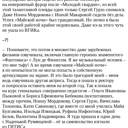
на невероятный фурор после «Молодой гвардии», из всей
этой талантливой плеяды один только Сергей Гурзо снимался.
Даже Нонна Мордюкова с Инной Макаровой сидели без дела.
Успех «Майской ночи» был грандиозный. Но лично я была
этой своей работой крайне недовольна. Даже из-за этого чуть
не ушла из ВГИКа.
–?!
– Понимаете, это потом я множество даже зарубежных
фильмов озвучивала, включая главную героиню знаменитого
«Фантомаса» с Луи де Фюнесом. Я же музыкальный человек –
это мне тьфу! А во время озвучания «Майской ночи»
я по неопытности не могла попасть в собственную
артикуляцию на экране. И это было трагедией моей – меня
ведь озвучивала другая актриса. Тогда я пошла к ректору
и попросила оставить меня на второй год. Так я попала
на курс гениальных совершенно педагогов – Ольги Ивановны
Пыжовой и Бориса Ефимовича Бибикова (воспитавших,
между прочим, Нонну Мордюкову, Сергея Гурзо, Вячеслава
Тихонова, Катю Савинову), где вместе со мной учились Майя
Булгакова, Изольда Извицкая, Руфина Нифонтова, Юрий
Белов, Валентина Владимирова. Я туда пришла в один день
с Наденькой Румянцевой – её за самовольство изгнали
из ГИТИСа