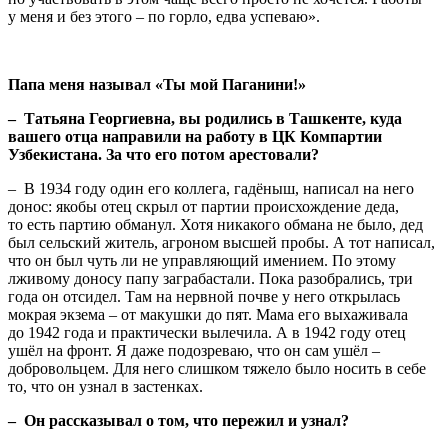
у меня и без этого – по горло, едва успеваю».
Папа меня называл «Ты мой Паганини!»
– Татьяна Георгиевна, вы родились в Ташкенте, куда
вашего отца направили на работу в ЦК Компартии
Узбекистана. За что его потом арестовали?
– В 1934 году один его коллега, гадёныш, написал на него
донос: якобы отец скрыл от партии происхождение деда,
то есть партию обманул. Хотя никакого обмана не было, дед
был сельский житель, агроном высшей пробы. А тот написал,
что он был чуть ли не управляющий имением. По этому
лживому доносу папу заграбастали. Пока разобрались, три
года он отсидел. Там на нервной почве у него открылась
мокрая экзема – от макушки до пят. Мама его выхаживала
до 1942 года и практически вылечила. А в 1942 году отец
ушёл на фронт. Я даже подозреваю, что он сам ушёл –
добровольцем. Для него слишком тяжело было носить в себе
то, что он узнал в застенках.
– Он рассказывал о том, что пережил и узнал?