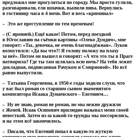
предложил мне прогуляться по городу. Мы просто гуляли,
разговаривали, ели шпачки, выпили пива. Вернулись
в гостиницу часа в 4 ночи. Вот и весь «криминал»
– Это же преступление по тем временам!
– (С иронией.) Ещё какое! Потом, перед поездкой
в Югославию на съёмки картины «Олеко Дундич», мне
говорят: «Ты, девочка, не очень благонадёжная». Луков
возмутился: «Да вы что?! Я голову положу на плаху
за неё». Потом он вышел и говорит: «А что это ты в Праге
натворила? Где ты там шлялась всю ночь? На тебя лежит
докладная, подписанная Рачуком и Смирновой». Но всё
равно выпустили.
– Татьяна Георгиевна, в 1950-е годы ходили слухи, что
у вас был роман со старшим сыном знаменитого
композитора Исаака Дунаевского – Евгением…
– Ну не знаю, роман не роман, но мы нежно дружили
с Женей. Исаак Осипович прилюдно называл меня своей
невесткой. Затем из-за какой-то ерунды мы поссорились,
и на этом всё закончилось.
– Писали, что Евгений попал в какую-то жуткую
криминальную передрягу, которая сломала его жизнь.