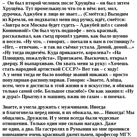
– Он был второй человек после Хрущёва – он был зятем
Хрущёва. Тут промелькнуло что-то в нём: вот, мол,
дурочка, Аджубея в лицо не знает… (Смеётся.) Выходим
из Кремля, он подхватил меня под ручку, идёт, смеётся:
«Завтра вся Москва будет гудеть – Аджубей шёл с самой
Конюховой!» Он был чуть подшофе – весь красный,
рассказывал, как съезд прошёл удачно, как было шумно
и весело. «Ну что, – говорит, – поехали к нам в гостиницу?»
«Нет, – отвечаю, – я так на съёмке устала. Домой, домой…»
«Ну тогда подвезём. Куда прикажете, королева?» «На
Плющиху, пожалуйста». Приезжаем. Выскочил, открыл
дверцу. Я выпархиваю. Он хвать меня за руку: «Хочешь
стать народной артисткой СССР?» Вот так – с ходу!
А у меня тогда не было вообще званий никаких – просто
популярная-распопулярная. Говорю: «Знаете, Алёша,
всем, чего я достигла в этой жизни и в искусстве, я обязана
только самой себе. Большое спасибо!» Он как закипел: «Ну
и дура!» Прыгнул в машину, вжик по газам – и помчал.
Знаете, я умела дружить с мужчинами. Иногда
я благоговела перед ними, я их обожала, но… Никогда! Мы
общались. Дружили. И у меня всегда были чудесные
отношения. Только один мне сильно нагадил. Даже
не один, а два. На гастролях в Румынии ко мне проникся
вниманием очень красивый джентльмен, профессор МГУ.