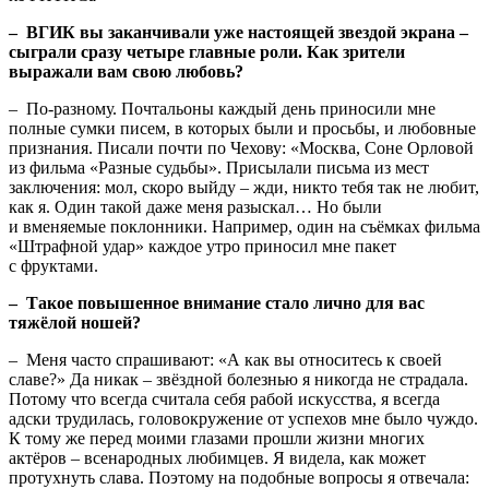
– ВГИК вы заканчивали уже настоящей звездой экрана –
сыграли сразу четыре главные роли. Как зрители
выражали вам свою любовь?
– По-разному. Почтальоны каждый день приносили мне
полные сумки писем, в которых были и просьбы, и любовные
признания. Писали почти по Чехову: «Москва, Соне Орловой
из фильма «Разные судьбы». Присылали письма из мест
заключения: мол, скоро выйду – жди, никто тебя так не любит,
как я. Один такой даже меня разыскал… Но были
и вменяемые поклонники. Например, один на съёмках фильма
«Штрафной удар» каждое утро приносил мне пакет
с фруктами.
– Такое повышенное внимание стало лично для вас
тяжёлой ношей?
– Меня часто спрашивают: «А как вы относитесь к своей
славе?» Да никак – звёздной болезнью я никогда не страдала.
Потому что всегда считала себя рабой искусства, я всегда
адски трудилась, головокружение от успехов мне было чуждо.
К тому же перед моими глазами прошли жизни многих
актёров – всенародных любимцев. Я видела, как может
протухнуть слава. Поэтому на подобные вопросы я отвечала: