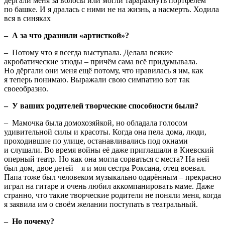
дёргали меня за волосы или могли тарарахнуть портфелем
по башке. И я дралась с ними не на жизнь, а насмерть. Ходила
вся в синяках
– А за что дразнили «артисткой»?
– Потому что я всегда выступала. Делала всякие
акробатические этюды – причём сама всё придумывала.
Но дёргали они меня ещё потому, что нравилась я им, как
я теперь понимаю. Выражали свою симпатию вот так
своеобразно.
– У ваших родителей творческие способности были?
– Мамочка была домохозяйкой, но обладала голосом
удивительной силы и красоты. Когда она пела дома, люди,
проходившие по улице, останавливались под окнами
и слушали. Во время войны её даже приглашали в Киевский
оперный театр. Но как она могла сорваться с места? На ней
был дом, двое детей – я и моя сестра Роксана, отец воевал.
Папа тоже был человеком музыкально одарённым – прекрасно
играл на гитаре и очень любил аккомпанировать маме. Даже
странно, что такие творческие родители не поняли меня, когда
я заявила им о своём желании поступать в театральный.
– Но почему?