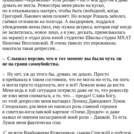
думать не могла. Режиссёры меня рвали на куски,
но я отказывалась наотрез, чтобы быть свободной, когда
Григорий Львович меня позовёт. Но вскоре Рошаль заболел,
съёмки отложили на полгода. А выздоровев, поддался
убеждениям жены (мол, ему нужна актриса, которая ещё нигде
не засветилась, новое лицо, а я уже, дескать, примелькалась
на экране) и отдал роль юной студентке Школы-студии МХАТ
Ниночке Веселовской. Я очень тяжело это переживала:
накатила такая депрессия…
– Слышал версию, что в тот момент вы были чуть ли
не на грани самоубийства.
– Ну нет, уж до этого бы, думаю, не дошло. Просто
я пребывала в таком состоянии, что не могла ни есть, ни пить
и могла просто издохнуть, вот и всё! Лежали кожа да кости.
Меня ведь в той ситуации потрясло даже не то, что режиссёр
не взял меня сниматься, а то, что… предал! Слава Богу,
из этой депрессии меня вытащил Леонид Давидович Луков.
Специально для меня он написал роль главной героини
в советско-югославской картине «Олеко Дундич» и даже
назвал её именем несыгранной моей роли – Дашкой. То есть
Луков меня фактически спас
С мужем Владимиром Кузнецовым, сыном Сережёй и пуделем