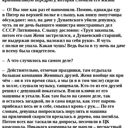
– О! Вы мне как раз её напомнили. Помню, однажды еду
в Питер на верхней полке и слышу, как внизу попутчицы
обсуждают: мол, на даче у Дунаевского убили девушку,
чуть ли не дочь бывшего министра иностранных дел
СССР Литвинова. Слышу дословно: «Труп закопали,
потом его сын Женя застрелился, а Дунаевский-старший,
не выдержав позора, наложил на себя руки». Я чуть
с полки не упала. Какая чушь! Ведь была в ту ночь на даче
и всему была свидетелем.
– А что случилось на самом деле?
– Действительно, отмечая праздники, там отдыхала
большая компания Жениных друзей. Женя вообще ни при
чём – он в это время спал, а мы (и я в том числе) сидели
в холле, слушали музыку, танцевали. Кто-то из его друзей
решил с девушкой покататься. Взяли ключи от его
машины и уехали. Как там было на самом деле, так
и осталось загадкой, но я сама видела, как этот парень
прибежал весь не в себе, смывал кровь с рук… По его
словам, девушка попросилась порулить и машина
на приличной скорости врезалась в дерево, она погибла.
Потом всех нас таскали на допросы, песочили в ЦК
комсомола. Никакого криминала не нашли – несчастный