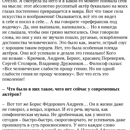
Отелло. Я смотрела на него и в какой-то момент поймала себя
на мысли: этот абсолютно русопятый актёр буквально на моих
глазах постепенно превращается в мавра. Вот что такое сила
искусства и воображения! Оказывается, всё это он видел
в себе и носил в себе… А вы говорите «преферансик под
водочку». Да, они выпивали, напивались… Но я никогда
не слышала, чтобы они грязно матюгались. Они говорили
слова, но они у них не звучали пошло, руганью, оскорблением
достоинства человеческого. Это было как, знаете, острый соус
с хорошим таким перцем. Нет, это была особенная плеяда
актёров. Они всё успевали и делали это гениально! Кого
ни возьми – Крючков, Андреев, Бернес, красавец Переверзев,
Сергей Столяров, Владимир Дружников… Философ сказал:
«Все человеческие слабости прощу гению. Но ни одной
слабости гения не прощу человеку». Вот что есть это
поколение!
– Что было в них такое, чего нет сейчас у современных
актёров?
– Вот тот же Борис Фёдорович Андреев… Он в жизни даже
не говорил, а вещал, изрекал. И его речь звучала, как
симфоническая музыка. Не дробненькая, как у многих
сегодня – быстро-быстро, скороговорчато, не успеваешь даже
проникнуть в суть произносимого. У него каждое слово