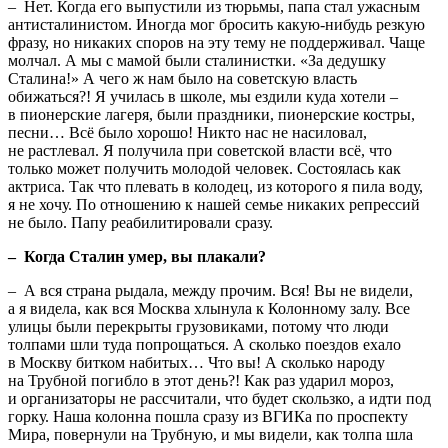
– Нет. Когда его выпустили из тюрьмы, папа стал ужасным
антисталинистом. Иногда мог бросить какую-нибудь резкую
фразу, но никаких споров на эту тему не поддерживал. Чаще
молчал. А мы с мамой были сталинистки. «За дедушку
Сталина!» А чего ж нам было на советскую власть
обижаться?! Я училась в школе, мы ездили куда хотели –
в пионерские лагеря, были праздники, пионерские костры,
песни… Всё было хорошо! Никто нас не насиловал,
не растлевал. Я получила при советской власти всё, что
только может получить молодой человек. Состоялась как
актриса. Так что плевать в колодец, из которого я пила воду,
я не хочу. По отношению к нашей семье никаких репрессий
не было. Папу реабилитировали сразу.
– Когда Сталин умер, вы плакали?
– А вся страна рыдала, между прочим. Вся! Вы не видели,
а я видела, как вся Москва хлынула к Колонному залу. Все
улицы были перекрыты грузовиками, потому что люди
толпами шли туда попрощаться. А сколько поездов ехало
в Москву битком набитых… Что вы! А сколько народу
на Трубной погибло в этот день?! Как раз ударил мороз,
и организаторы не рассчитали, что будет скользко, а идти под
горку. Наша колонна пошла сразу из ВГИКа по проспекту
Мира, повернули на Трубную, и мы видели, как толпа шла