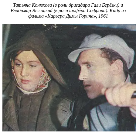
Татьяна Конюхова (в роли бригадира Гали Берёзки) и
Владимир Высоцкий (в роли шофёра Софрона). Кадр из
фильма «Карьера Димы Горина», 1961