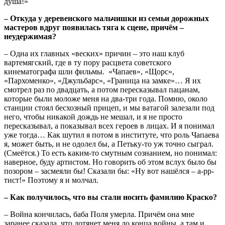
душа!»
– Откуда у деревенского мальчишки из семьи дорожных
мастеров вдруг появилась тяга к сцене, причём –
неудержимая?
– Одна их главных «веских» причин – это наш клуб
вартемягский, где в ту пору расцвета советского
кинематографа шли фильмы. «Чапаев», «Щорс»,
«Пархоменко», «Джульбарс», «Граница на замке»… Я их
смотрел раз по двадцать, а потом пересказывал пацанам,
которые были моложе меня на два-три года. Помню, около
станции стоял бесхозный прицеп, и мы ватагой залезали под
него, чтобы никакой дождь не мешал, и я не просто
пересказывал, а показывал всех героев в лицах. И я понимал
уже тогда… Как шутил я потом в институте, что роль Чапаева
я, может быть, и не одолел бы, а Петьку-то уж точно сыграл.
(Смеётся.) То есть каким-то смутным сознанием, но понимал:
наверное, буду артистом. Но говорить об этом вслух было бы
позором – засмеяли бы! Сказали бы: «Ну вот нашёлся – а-рр-
тист!» Поэтому я и молчал.
– Как получилось, что вы стали носить фамилию Краско?
– Война кончилась, баба Поля умерла. Причём она мне
заранее сказала, что дотянет меня до конца войны, а там и