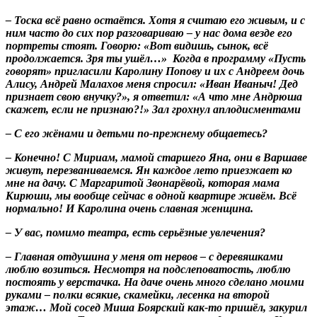
– Тоска всё равно остаётся. Хотя я считаю его живым, и с
ним часто до сих пор разговариваю – у нас дома везде его
портреты стоят. Говорю: «Вот видишь, сынок, всё
продолжается. Зря ты ушёл…» Когда в программу «Пусть
говорят» пригласили Каролину Попову и их с Андреем дочь
Алису, Андрей Малахов меня спросил: «Иван Иваныч! Дед
признает свою внучку?», я ответил: «А что мне Андрюша
скажет, если не признаю?!» Зал грохнул аплодисментами
– С его жёнами и детьми по-прежнему общаетесь?
– Конечно! С Мириам, мамой старшего Яна, они в Варшаве
живут, перезваниваемся. Ян каждое лето приезжает ко
мне на дачу. С Маргаритой Звонарёвой, которая мама
Кирюши, мы вообще сейчас в одной квартире живём. Всё
нормально! И Каролина очень славная женщина.
– У вас, помимо театра, есть серьёзные увлечения?
– Главная отдушина у меня от нервов – с деревяшками
люблю возиться. Несмотря на подслеповатость, люблю
постоять у верстачка. На даче очень много сделано моими
руками – полки всякие, скамейки, лесенка на второй
этаж… Мой сосед Миша Боярский как-то пришёл, закурил