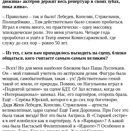
дюжина» актёров держит весь репертуар в своих зубах,
пока жива».
– Правильно – так и было! Лебедев, Копелян, Стржельчик,
Полицеймако…Там действительно было сложно пробиться.
Играл я очень много, но практически – одну массовку,
эпизодические роли. Это меня угнетало. Четыре года
проработал и ушёл в Театр имени Комиссаржевской, где
служу до сих пор – ровно 50 лет.
– Из тех, с кем вам приходилось выходить на сцену, близко
общаться, кого считаете самым-самым великим?
– Всех! Но для меня наиболее близким был Паша Луспекаев.
Он – мой главный учитель по актёрским делам. Фигура была
мощная, самобытнейшая, такая – ух! Действительно гений
такой от земли, от природы. Помню, он Нагульнова играл в
«Поднятой целине» на сцене БДТ. О! Зал вставал, когда он
«Интернационал» запевал. Нас, его партнёров, оторопь брала.
Ещё – Серёжа Юрский, которого я до сих пор боготворю.
Дядя Женя Лебедев, Копелян, Стржельчик – артисты
великолепные, цари сцены! Ещё Таня Доронина. При Гоге это
была такая звезда! Вот это была Актриса. В «Старшей сестре»
я в неё влюбился как в партнёршу. А в «Варварах»? А какой
она была Настасьей Филипповной в «Идиоте»?! Особенно в