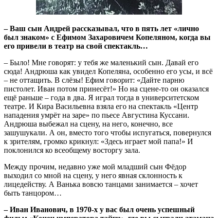
– Ваш сын Андрей рассказывал, что в пять лет «лично
был знаком» с Ефимом Захаровичем Копеляном, когда вы
его привели в театр на свой спектакль…
– Было! Мне говорят: у тебя же маленький сын. Давай его
сюда! Андрюша как увидел Копеляна, особенно его усы, и всё
– не оттащить. В слёзы! Ефим говорит: «Дайте парню
пистолет. Иван потом принесёт!» Но на сцене-то он оказался
ещё раньше – года в два. Я играл тогда в университетском
театре. И Кира Васильевна взяла его на спектакль «Центр
нападения умрёт на заре» по пьесе Августина Куссани.
Андрюша выбежал на сцену, на него, конечно, все
зашушукали. А он, вместо того чтобы испугаться, повернулся
к зрителям, громко крикнул: «Здесь играет мой папа!» И
поклонился ко всеобщему восторгу зала.
Между прочим, недавно уже мой младший сын Фёдор
выходил со мной на сцену, у него явная склонность к
лицедейству. А Ванька вовсю танцами занимается – хочет
быть танцором…
– Иван Иванович, в 1970-х у вас был очень успешный