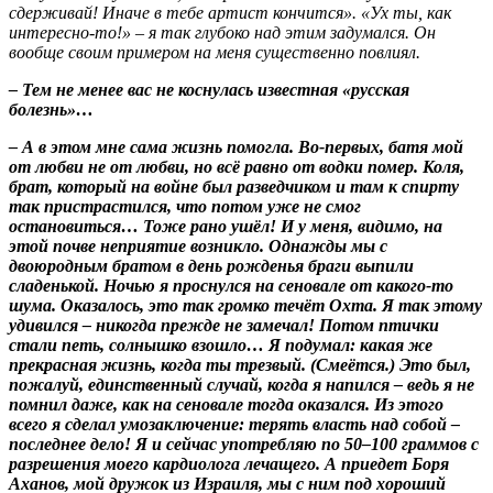
сдерживай! Иначе в тебе артист кончится». «Ух ты, как
интересно-то!» – я так глубоко над этим задумался. Он
вообще своим примером на меня существенно повлиял.
– Тем не менее вас не коснулась известная «русская
болезнь»…
– А в этом мне сама жизнь помогла. Во-первых, батя мой
от любви не от любви, но всё равно от водки помер. Коля,
брат, который на войне был разведчиком и там к спирту
так пристрастился, что потом уже не смог
остановиться… Тоже рано ушёл! И у меня, видимо, на
этой почве неприятие возникло. Однажды мы с
двоюродным братом в день рожденья браги выпили
сладенькой. Ночью я проснулся на сеновале от какого-то
шума. Оказалось, это так громко течёт Охта. Я так этому
удивился – никогда прежде не замечал! Потом птички
стали петь, солнышко взошло… Я подумал: какая же
прекрасная жизнь, когда ты трезвый.
(Смеётся.)
Это был,
пожалуй, единственный случай, когда я напился – ведь я не
помнил даже, как на сеновале тогда оказался. Из этого
всего я сделал умозаключение: терять власть над собой –
последнее дело! Я и сейчас употребляю по 50–100 граммов с
разрешения моего кардиолога лечащего. А приедет Боря
Аханов, мой дружок из Израиля, мы с ним под хороший