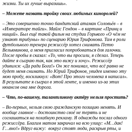
жизни. Ты их лучше выразишь».
– Можете назвать тройку своих любимых киноролей?
– Это совершенно точно бандитский атаман Соловьёв – в
«Императоре тайги». Майлс Гендон – в картине «Принц и
нищий». Был ещё такой фильм на студии Горького «О чём не
узнают трибуны» по сценарию Юрия Трифонова. Там в роли
футбольного тренера режиссёр хотел снимать Петю
Вельяминова, а меня пригласил попробоваться для галочки.
После пробы я сказал: «То, что вы просили, я сделал. Теперь
дайте я сыграю так, как это вижу и хочу». Режиссёр
удивился: «Да ради Бога!» Он же понимал, что всё равно не
будет меня снимать. Но Юрий Трифонов, увидев именно эту
мою пробу, воскликнул: «Вот! Про этого человека я написал».
В результате я сыграл в этой ленте, и именно из-за этих
нюансов она мне дорога.
– Что, по-вашему, талантливому актёру нельзя простить?
– Во-первых, нельзя свою гражданскую позицию менять. И
вообще главное – достоинство своё не терять и не
соглашаться на похабную рекламу. Я однажды послал одного
режиссёра. Благим матом закричал на всю улицу: «М…дак!
Г…вно!» Вдруг вижу: вокруг стоят люди, раскрыв рты, и