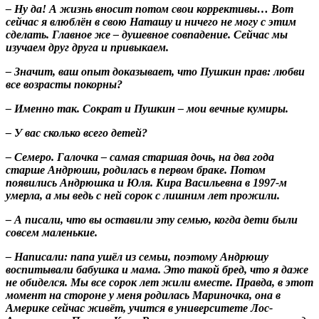
– Ну да! А жизнь вносит потом свои коррективы… Вот
сейчас я влюблён в свою Наташу и ничего не могу с этим
сделать. Главное же – душевное совпадение. Сейчас мы
изучаем друг друга и привыкаем.
– Значит, ваш опыт доказывает, что Пушкин прав: любви
все возрасты покорны?
– Именно так. Сократ и Пушкин – мои вечные кумиры.
– У вас сколько всего детей?
– Семеро. Галочка – самая старшая дочь, на два года
старше Андрюши, родилась в первом браке. Потом
появились Андрюшка и Юля. Кира Васильевна в 1997-м
умерла, а мы ведь с ней сорок с лишним лет прожили.
– А писали, что вы оставили эту семью, когда дети были
совсем маленькие.
– Написали: папа ушёл из семьи, поэтому Андрюшу
воспитывали бабушка и мама. Это такой бред, что я даже
не обиделся. Мы все сорок лет жили вместе. Правда, в этот
момент на стороне у меня родилась Мариночка, она в
Америке сейчас живёт, учится в университете Лос-