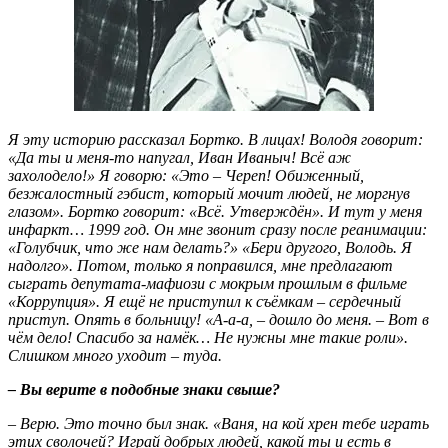
Я эту историю рассказал Бортко. В лицах! Володя говорит:
«Да ты и меня-то напугал, Иван Иваныч! Всё аж
захолодело!» Я говорю: «Это – Череп! Обиженный,
безжалостный гэбист, который мочит людей, не моргнув
глазом». Бортко говорит: «Всё. Утверждён». И тут у меня
инфаркт… 1999 год. Он мне звонит сразу после реанимации:
«Голубчик, что же нам делать?» «Бери другого, Володь. Я
надолго». Потом, только я поправился, мне предлагают
сыграть депутата-мафиози с мокрым прошлым в фильме
«Коррупция». Я ещё не приступил к съёмкам – сердечный
приступ. Опять в больницу! «А-а-а, – дошло до меня. – Вот в
чём дело! Спасибо за намёк… Не нужны мне такие роли».
Слишком много уходит – туда.
– Вы верите в подобные знаки свыше?
– Верю. Это точно был знак. «Ваня, на кой хрен тебе играть
этих сволочей? Играй добрых людей, какой ты и есть в