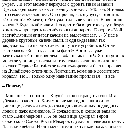
умрёт… В этот момент вернулся с фронта Иван Иваныч
Краско, брат моей мамы, и меня усыновил. 1946 год. Я только
что семилетку окончил. Он спросил, как я учусь, я ответил:
«Отлично!» «Значит, тебе нужно дальше учиться. В авиацию
хочешь? Будешь лётчиком. Посадят тебя в центрифугу и будут
крутить – проверять вестибулярный аппарат». Говорю: «Мой
вестибулярный аппарат качели не выдерживает…» У нас в
деревне круговые качели были, и однажды меня так
закружило, что я с них слетел и чуть не угробился. Он не
растерялся: «Значит, давай на флот!» А я тогда уже
зачитывался Станюковичем… «Флот так флот!» Я поступил в
морское училище, потом «автоматом» с отличием окончил
высшее Первое Балтийское военно-морское и был направлен
на Дунайскую флотилию. Лейтенант, командир десантного
корабля. Но… Только одну навигацию проплавал – и всё
– Почему?
– Мне повезло просто – Хрущёв стал сокращать флот. И я
убежал с радостью. Хотя многие мои однокашники по
училищу дослужились до командиров атомных подводных
лодок и даже адмиралов. К сожалению, в конце января не
стало Жени Чернова… А он был вице-адмирал, Герой
Советского Союза. Костя Макаров служил в Главном штабе…
Да, такие ребята! И они меня чтили и чтут как бога, считают,