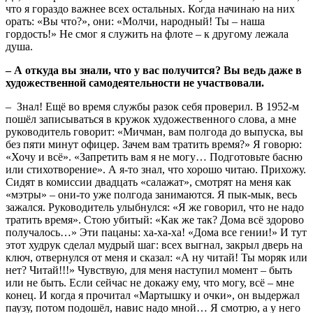
что я гораздо важнее всех остальных. Когда начинаю на них
орать: «Вы что?», они: «Молчи, народный! Ты – наша
гордость!» Не смог я служить на флоте – к другому лежала
душа.
– А откуда вы знали, что у вас получится? Вы ведь даже в
художественной самодеятельности не участвовали.
– Знал! Ещё во время службы разок себя проверил. В 1952-м
пошёл записываться в кружок художественного слова, а мне
руководитель говорит: «Мичман, вам полгода до выпуска, вы
без пяти минут офицер. Зачем вам тратить время?» Я говорю:
«Хочу и всё». «Запретить вам я не могу… Подготовьте басню
или стихотворение». А я-то знал, что хорошо читаю. Прихожу.
Сидят в комиссии двадцать «салажат», смотрят на меня как
«мэтры» – они-то уже полгода занимаются. Я пык-мык, весь
зажался. Руководитель улыбнулся: «Я же говорил, что не надо
тратить время». Стою убитый: «Как же так? Дома всё здорово
получалось…» Эти пацаны: ха-ха-ха! «Дома все гении!» И тут
этот худрук сделал мудрый шаг: всех выгнал, закрыл дверь на
ключ, отвернулся от меня и сказал: «А ну читай! Ты моряк или
нет? Читай!!!» Чувствую, для меня наступил момент – быть
или не быть. Если сейчас не докажу ему, что могу, всё – мне
конец. И когда я прочитал «Мартышку и очки», он выдержал
паузу, потом подошёл, навис надо мной… Я смотрю, а у него