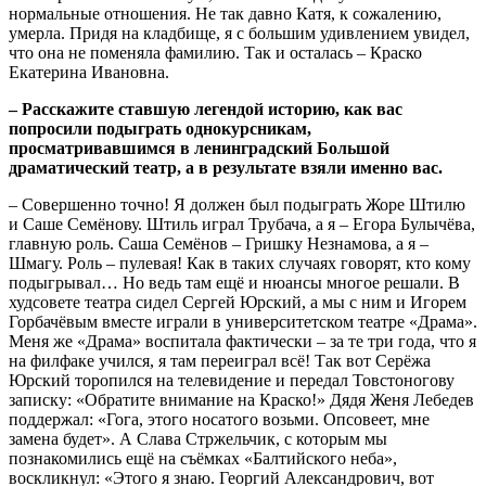
нормальные отношения. Не так давно Катя, к сожалению,
умерла. Придя на кладбище, я с большим удивлением увидел,
что она не поменяла фамилию. Так и осталась – Краско
Екатерина Ивановна.
– Расскажите ставшую легендой историю, как вас
попросили подыграть однокурсникам,
просматривавшимся в ленинградский Большой
драматический театр, а в результате взяли именно вас.
– Совершенно точно! Я должен был подыграть Жоре Штилю
и Саше Семёнову. Штиль играл Трубача, а я – Егора Булычёва,
главную роль. Саша Семёнов – Гришку Незнамова, а я –
Шмагу. Роль – пулевая! Как в таких случаях говорят, кто кому
подыгрывал… Но ведь там ещё и нюансы многое решали. В
худсовете театра сидел Сергей Юрский, а мы с ним и Игорем
Горбачёвым вместе играли в университетском театре «Драма».
Меня же «Драма» воспитала фактически – за те три года, что я
на филфаке учился, я там переиграл всё! Так вот Серёжа
Юрский торопился на телевидение и передал Товстоногову
записку: «Обратите внимание на Краско!» Дядя Женя Лебедев
поддержал: «Гога, этого носатого возьми. Опсовеет, мне
замена будет». А Слава Стржельчик, с которым мы
познакомились ещё на съёмках «Балтийского неба»,
воскликнул: «Этого я знаю. Георгий Александрович, вот