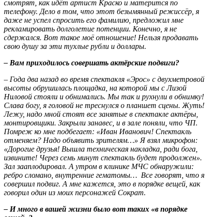
смотрят, как идёт артист Краско и матерится по
телефону. Дело в том, что этот безымянный режиссёр, я
даже не успел спросить его фамилию, предложил мне
рекламировать долголетие потенции. Конечно, я не
сдержался. Вот такое моё отношение! Нельзя продавать
свою душу за эти тухлые рубли и доллары.
– Вам приходилось совершать актёрские подвиги?
– Года два назад во время спектакля «Эрос» с двухметровой
высоты обрушилась площадка, на которой мы с Лизой
Ниловой стояли и обнимались. Мы так и рухнули в обнимку!
Слава богу, я головой не треснулся о планшет сцены. Жуть!
Лежу, надо мной стоят все занятые в спектакле актёры,
монтировщики. Закрыли занавес, и в зале поняли, что ЧП.
Помреж ко мне подбегает: «Иван Иванович! Спектакль
отменяем? Надо объявить зрителям…» Я взял микрофон:
«Дорогие друзья! Вышла техническая накладка, ради бога,
извините! Через семь минут спектакль будет продолжен».
Зал зааплодировал. А утром в клинике МЧС обнаружили:
ребро сломано, внутренние гематомы… Все говорят, что я
совершил подвиг. А мне кажется, это в порядке вещей, как
говорил один из моих персонажей Сократ.
– И много в вашей жизни было вот таких «в порядке