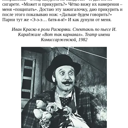
сигарете. «Может и прикурить?» Чётко вижу их намерения –
меня «пощипать». Достаю эту зажигалочку, даю прикурить и
после этого показываю нож: «Дальше будем говорить?»
Парни тут же «Э-э-э… батя-я-я!» И как дунули от меня.
Иван Краско в роли Раскоряки. Спектакль по пьесе И.
Караджале «Вот так карнавал». Театр имени
Комиссаржевской, 1982