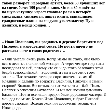
такой разворот: народный артист, более 50 ярчайших лет
на сцене, более 100 ролей в кино. Он и в 85 живёт на
полную катушку: играет главные роли в четырёх
спектаклях, снимается, пишет книги, вынашивает
грандиозные планы на следующую семилетку. Ну и
женится, в конце концов…
– Иван Иванович, вы родились в деревне Вартемяги под
Питером, в многодетной семье. Но почти ничего не
рассказываете о своих родителях…
– Они умерли очень рано. Когда мамы не стало, мне было
всего десять с половиной месяцев. А через четыре года папа
последовал за ней, потому что он и до этого баловался этой
бедой всероссийской – водочкой, а там и совсем с горя
запил… Нас осталось четверо сиротиночек – я самый
младший и дальше по возрасту: Василий, Николай и самый
старший Володя. Воспитывала нас мать отца – баба Поля,
Пелагея Алексеевна Бахвалова. И мы все носили фамилию
Бахвалов. Почти все наши предки были дорожные мастера. И
мой дед по маме, Краско Иван Иванович, и брат Николай
дороги строили. Володя окончил дорожный техникум в
Новгороде.