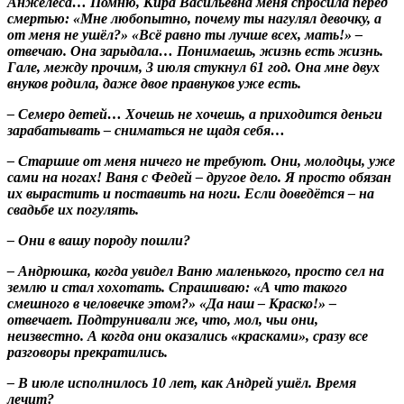
Анжелеса… Помню, Кира Васильевна меня спросила перед
смертью: «Мне любопытно, почему ты нагулял девочку, а
от меня не ушёл?» «Всё равно ты лучше всех, мать!» –
отвечаю. Она зарыдала… Понимаешь, жизнь есть жизнь.
Гале, между прочим, 3 июля стукнул 61 год. Она мне двух
внуков родила, даже двое правнуков уже есть.
– Семеро детей… Хочешь не хочешь, а приходится деньги
зарабатывать – сниматься не щадя себя…
– Старшие от меня ничего не требуют. Они, молодцы, уже
сами на ногах! Ваня с Федей – другое дело. Я просто обязан
их вырастить и поставить на ноги. Если доведётся – на
свадьбе их погулять.
– Они в вашу породу пошли?
– Андрюшка, когда увидел Ваню маленького, просто сел на
землю и стал хохотать. Спрашиваю: «А что такого
смешного в человечке этом?» «Да наш – Краско!» –
отвечает. Подтрунивали же, что, мол, чьи они,
неизвестно. А когда они оказались «красками», сразу все
разговоры прекратились.
– В июле исполнилось 10 лет, как Андрей ушёл. Время
лечит?