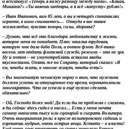
и всплакнул: «Теперь я вижу разницу между нами». «Какая,
Мишаня?» «Ты ваяешь шедевры, а я всё «капусту» рублю!»
– Иван Иванович, вам 85 лет, а вы в четырёх спектаклях
играете, в кино снимаетесь… Откуда в вас такое
жизнелюбие, чувство юмора, силы, здоровье?
– Думаю, что всё это благодаря любопытству к жизни,
которое меня не покидает. Плюс закалка трудовая,
которую мне дала баба Поля, а потом флот. Всё-таки
восемь лет отдать флотской службе, режиму – это не зря.
Ну и потом – не злоупотреблять всякими якобы
вкусностями. Опять же по Сократу, который сказал: «Я
ем, чтобы жить, а многие живут, чтобы есть!»
– Вы знаменитую чеховскую норму о том, что мужчина
должен успеть за отпущенное ему время, перевыполнили
многократно. Что не успели и ещё нужно сделать
обязательно?
– Ой, Господи боже мой! Да если бы не проблема с глазами,
я бы сейчас здесь сидел и писал… Есть у меня мечта
самому написать пьесу или сценарий и сыграть Вольтера.
Очень выигрышная роль: в кресле вольтеровском сидишь и
изрекаешь мудрые, очень острые вещи. Кстати – о власти!
Ещё очень хочу прочитать со сцены монологи Бориса