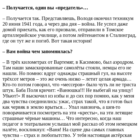
– Получается, один вы «предатель»…
– Получается так. Представляешь, Володя окончил техникум
20 июня 1941 года, а через два дня – война. Не успел даже
домой приехать, как его призвали, отправили в Томское
артиллерийское училище, а потом лейтенантом в Сталинград,
где он тут же и погиб. Вот такая история!
– Вам война чем запомнилась?
– В трёх километрах от Вартемяг, в Касимово, был аэродром.
Там наши замаскированные самолёты стояли, немцы его не
нашли. Но помню: вдруг однажды страшный гул, на высоте
трёхсот метров – это же очень низко – летит целая армада…
Кто-то потом говорил, что «мессеров» было чуть ли не триста
штук. Баба Поля кричит: «Ванюшка!!! Не выбегай на улицу!
Убьют!» Я выскочил из избы и до сих пор помню, как у меня
два чувства соединились: ужас, страх такой, что я готов был
как червяк в землю врыться… Упал навзничь, а шея-то
поворачивается посмотреть на эти «кресты», на эти летящие
страшные чёрные машины… Что интересно, когда наш
педагог в театральном услышал мой рассказ об этом немецком
налёте, воскликнул: «Ваня! На сцене два самых главных
чувства – страх и любопытство. У тебя настоящая актёрская