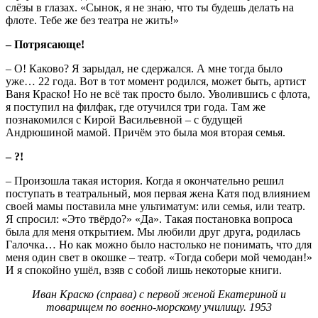
слёзы в глазах. «Сынок, я не знаю, что ты будешь делать на
флоте. Тебе же без театра не жить!»
– Потрясающе!
– О! Каково? Я зарыдал, не сдержался. А мне тогда было
уже… 22 года. Вот в тот момент родился, может быть, артист
Ваня Краско! Но не всё так просто было. Уволившись с флота,
я поступил на филфак, где отучился три года. Там же
познакомился с Кирой Васильевной – с будущей
Андрюшиной мамой. Причём это была моя вторая семья.
– ?!
– Произошла такая история. Когда я окончательно решил
поступать в театральный, моя первая жена Катя под влиянием
своей мамы поставила мне ультиматум: или семья, или театр.
Я спросил: «Это твёрдо?» «Да». Такая постановка вопроса
была для меня открытием. Мы любили друг друга, родилась
Галочка… Но как можно было настолько не понимать, что для
меня один свет в окошке – театр. «Тогда собери мой чемодан!»
И я спокойно ушёл, взяв с собой лишь некоторые книги.
Иван Краско (справа) с первой женой Екатериной и
товарищем по военно-морскому училищу. 1953