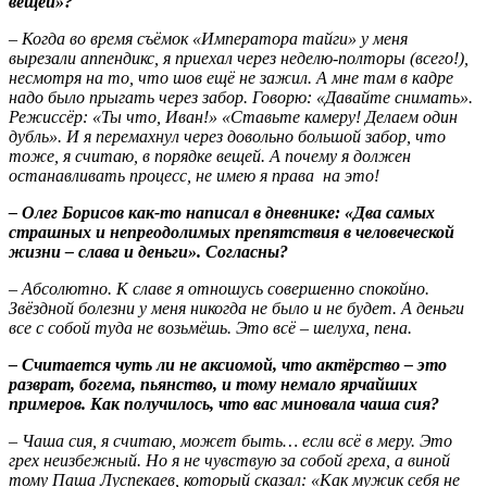
вещей»?
– Когда во время съёмок «Императора тайги» у меня
вырезали аппендикс, я приехал через неделю-полторы (всего!),
несмотря на то, что шов ещё не зажил. А мне там в кадре
надо было прыгать через забор. Говорю: «Давайте снимать».
Режиссёр: «Ты что, Иван!» «Ставьте камеру! Делаем один
дубль». И я перемахнул через довольно большой забор, что
тоже, я считаю, в порядке вещей. А почему я должен
останавливать процесс, не имею я права на это!
– Олег Борисов как-то написал в дневнике: «Два самых
страшных и непреодолимых препятствия в человеческой
жизни – слава и деньги». Согласны?
– Абсолютно. К славе я отношусь совершенно спокойно.
Звёздной болезни у меня никогда не было и не будет. А деньги
все с собой туда не возьмёшь. Это всё – шелуха, пена.
– Считается чуть ли не аксиомой, что актёрство – это
разврат, богема, пьянство, и тому немало ярчайших
примеров. Как получилось, что вас миновала чаша сия?
– Чаша сия, я считаю, может быть… если всё в меру. Это
грех неизбежный. Но я не чувствую за собой греха, а виной
тому Паша Луспекаев, который сказал: «Как мужик себя не