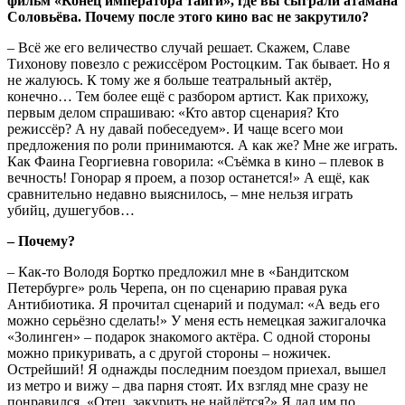
фильм «Конец императора тайги», где вы сыграли атамана
Соловьёва. Почему после этого кино вас не закрутило?
– Всё же его величество случай решает. Скажем, Славе
Тихонову повезло с режиссёром Ростоцким. Так бывает. Но я
не жалуюсь. К тому же я больше театральный актёр,
конечно… Тем более ещё с разбором артист. Как прихожу,
первым делом спрашиваю: «Кто автор сценария? Кто
режиссёр? А ну давай побеседуем». И чаще всего мои
предложения по роли принимаются. А как же? Мне же играть.
Как Фаина Георгиевна говорила: «Съёмка в кино – плевок в
вечность! Гонорар я проем, а позор останется!» А ещё, как
сравнительно недавно выяснилось, – мне нельзя играть
убийц, душегубов…
– Почему?
– Как-то Володя Бортко предложил мне в «Бандитском
Петербурге» роль Черепа, он по сценарию правая рука
Антибиотика. Я прочитал сценарий и подумал: «А ведь его
можно серьёзно сделать!» У меня есть немецкая зажигалочка
«Золинген» – подарок знакомого актёра. С одной стороны
можно прикуривать, а с другой стороны – ножичек.
Острейший! Я однажды последним поездом приехал, вышел
из метро и вижу – два парня стоят. Их взгляд мне сразу не
понравился. «Отец, закурить не найдётся?» Я дал им по