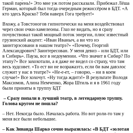
такой парень!» Это мне уж потом рассказали. Прибежал Лёша
Герман, который был тогда очередным режиссёром в БДТ. «А
кто здесь Краско? Тебя наверх Гога требует!»
Вхожу, а Товстоногов гипнотически на меня воздействовал
через свои очки-хамелеоны. Глаз не видать, но я сразу
почувствовал такой мощный поток энергии, плюс известный
грузинский акцент: «Иван Иваныч, а ви что нэ
заинтэрэсовани в нашэм театрэ?» «Почему, Георгий
Александрович? Заинтересован. У меня девиз – или БДТ, или
в Сибирь». Пауза, все в недоумении. «Что значит в Сибир? По
этапу?» Все захохотали, а я даже не видел со страху, что там
весь худсовет. «То ест ви не возражаэтэ, если би вам давэлос
служит у нас в театре?» «Не-е-ет, – говорю, – ни в коем
случае!» Все хохочут. «Ну тогда ждитэ!» В результате Володя
Максимов, Алина Немченко, Жора Штиль и я в 1961 году
были приняты в труппу БДТ
– Сразу попали в лучший театр, в легендарную труппу.
Голова кругом не пошла?
– Нет. Некогда было. Началась работа. Но вот роли-то там у
меня все были небольшие.
– Как Зинаида Шарко сочно выразилась: «В БДТ «золотая