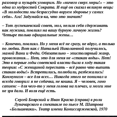
разговор и пузырёк уговорим. Но «ничего сверх меры!» – это
одна из мудростей Сократа. И ещё он сказал великую вещь:
«В молодости мы безрассудно воруем здоровье у самих
себя». Ага! Задумайся-ка, что это значит?
– Тот луспекаевский совет, мол, нельзя себя сдерживать
как мужика, повлиял на вашу бурную личную жизнь?
Четыре только официальные жены…
– Конечно, повлиял. Но у меня всё не сразу, не вдруг, а только
по любви. Вот как с Натальей Николаевной получилось,
мамой Вани и Феди. Обязательно – эпистолярный жанр,
провожания… Нет, это для меня не «стакан воды». Нет!
Это в первые годы советской власти была в ходу такая
теория: «С женщиной переспать – всё равно что выпить
стакан воды!» Встретились, полюбили, разбежались!
Коммунизм – все для всех… Никогда этого не понимал и
всегда говорил: я не собачка, не кошка. Я – человек, гомо
сапиенс – для чего-то у меня голова на плечах, и мозги мне
не зря дали. И воля ещё есть.
Сергей Боярский и Иван Краско (справа) в роли
Луначарского в спектакле по пьесе М. Шатрова
«Большевики». Театр имени Комиссаржевской, 1970