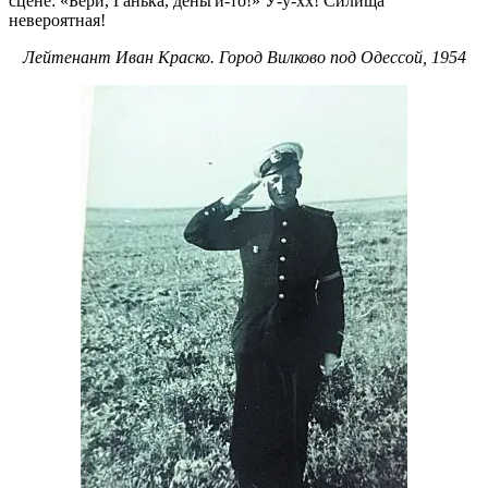
сцене: «Бери, Ганька, деньги-то!» У-у-хх! Силища
невероятная!
Лейтенант Иван Краско. Город Вилково под Одессой, 1954