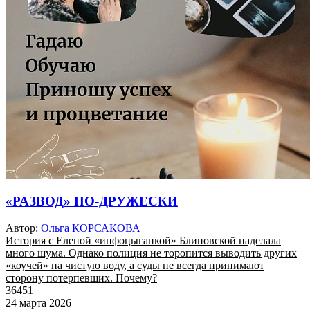
«РАЗВОД» ПО-ДРУЖЕСКИ
Автор:
Ольга КОРСАКОВА
История с Еленой «инфоцыганкой» Блиновской наделала
много шума. Однако полиция не торопится выводить других
«коучей» на чистую воду, а суды не всегда принимают
сторону потерпевших. Почему?
36451
24 марта 2026