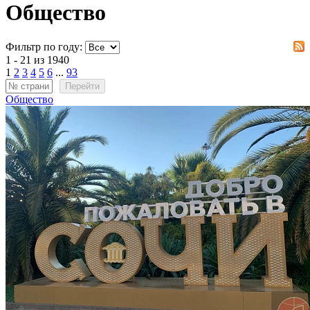
Общество
Фильтр по году:
1 - 21 из 1940
1
2
3
4
5
6
...
93
Перейти
Общество