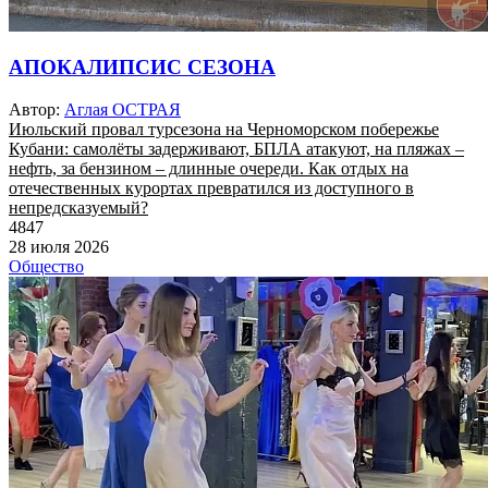
АПОКАЛИПСИС СЕЗОНА
Автор:
Аглая ОСТРАЯ
Июльский провал турсезона на Черноморском побережье
Кубани: самолёты задерживают, БПЛА атакуют, на пляжах –
нефть, за бензином – длинные очереди. Как отдых на
отечественных курортах превратился из доступного в
непредсказуемый?
4847
28 июля 2026
Общество