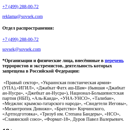
+7 (499) 288-00-72
reklama@sovsek.com
Отдел распространения:
+7 (499) 288-00-72
sovsek@sovsek.com
*Организации и физические лица, внесённные в
перечень
террористов и экстремистов, деятельность которых
запрещена в Российской Федерации:
«Правый сектор», «Украинская повстанческая армия»
(УПА),«ИГИЛ», «Джабхат Фатх аш-Шам» (бывшая «Джабхат
ан-Нусра», «Джебхат ан-Нусра»), Национал-Большевистская
партия (НБП), «Аль-Каида», «УНА-УНСО», «Талибан»,
«Меджлис крымско-татарского народа», «Свидетели Иеговы»,
«Мизантропик Дивижн», «Братство» Корчинского,
«Артподготовка», «Тризуб им. Степана Бандеры», «НСО»,
«Славянский союз», «Формат-18», Дуров Павел Валерьевич.