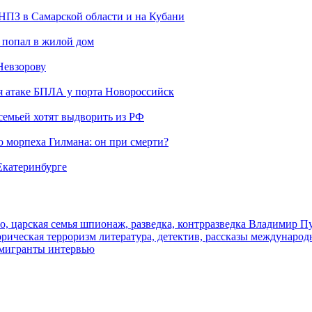
 НПЗ в Самарской области и на Кубани
 попал в жилой дом
Невзорову
я атаке БПЛА у порта Новороссийск
семьей хотят выдворить из РФ
морпеха Гилмана: он при смерти?
 Екатеринбурге
о, царская семья
шпионаж, разведка, контрразведка
Владимир П
торическая
терроризм
литература, детектив, рассказы
международ
 мигранты
интервью