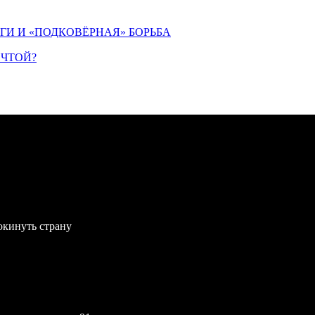
ИГИ И «ПОДКОВЁРНАЯ» БОРЬБА
ЕЧТОЙ?
окинуть страну