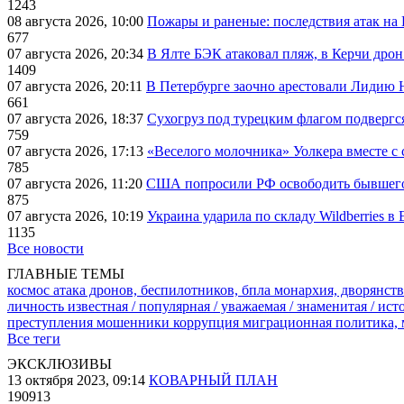
1243
08 августа 2026, 10:00
Пожары и раненые: последствия атак на
677
07 августа 2026, 20:34
В Ялте БЭК атаковал пляж, в Керчи дрон
1409
07 августа 2026, 20:11
В Петербурге заочно арестовали Лидию 
661
07 августа 2026, 18:37
Сухогруз под турецким флагом подвергс
759
07 августа 2026, 17:13
«Веселого молочника» Уолкера вместе с 
785
07 августа 2026, 11:20
США попросили РФ освободить бывшего 
875
07 августа 2026, 10:19
Украина ударила по складу Wildberries в
1135
Все новости
ГЛАВНЫЕ ТЕМЫ
космос
атака дронов, беспилотников, бпла
монархия, дворянств
личность известная / популярная / уважаемая / знаменитая / ис
преступления
мошенники
коррупция
миграционная политика,
Все теги
ЭКСКЛЮЗИВЫ
13 октября 2023, 09:14
КОВАРНЫЙ ПЛАН
190913