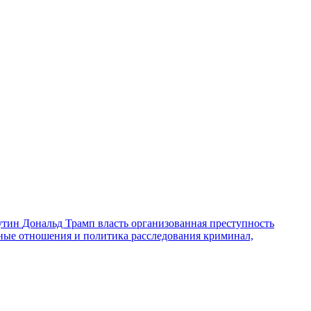
утин
Дональд Трамп
власть
организованная преступность
ные отношения и политика
расследования
криминал,