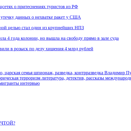
оцсетях о притеснениях туристов из РФ
утечку данных о нехватке ракет у США
ьной целью стал один из крупнейших НПЗ
ла 4 года колонии, но вышла на свободу прямо в зале суда
вили в розыск по делу хищения 4 млрд рублей
о, царская семья
шпионаж, разведка, контрразведка
Владимир П
торическая
терроризм
литература, детектив, рассказы
международ
 мигранты
интервью
ЕЧТОЙ?