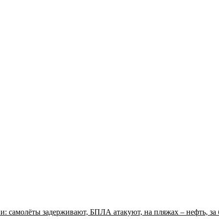
: самолёты задерживают, БПЛА атакуют, на пляжах – нефть, за