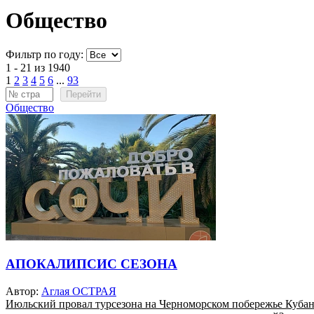
Общество
Фильтр по году:
1 - 21 из 1940
1
2
3
4
5
6
...
93
Перейти
Общество
АПОКАЛИПСИС СЕЗОНА
Автор:
Аглая ОСТРАЯ
Июльский провал турсезона на Черноморском побережье Кубани