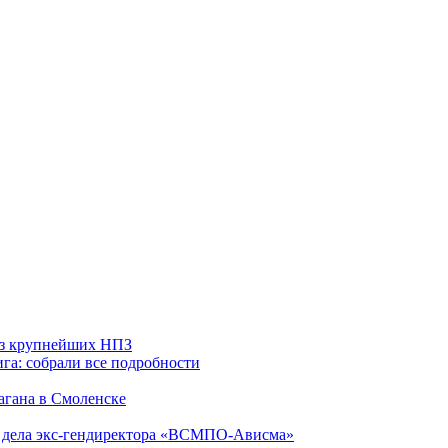
 из крупнейших НПЗ
га: собрали все подробности
агана в Смоленске
ю дела экс-гендиректора «ВСМПО-Ависма»