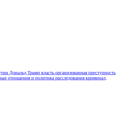
утин
Дональд Трамп
власть
организованная преступность
ные отношения и политика
расследования
криминал,