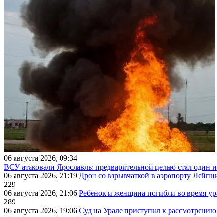
06 августа 2026, 09:34
ВСУ атаковали Ярославль: предварительной целью стал один
06 августа 2026, 21:19
Дрон со взрывчаткой в аэропорту Лейпци
229
06 августа 2026, 21:06
Ребёнок и женщина погибли во время ур
289
06 августа 2026, 19:06
Суд на Урале приступил к рассмотрени