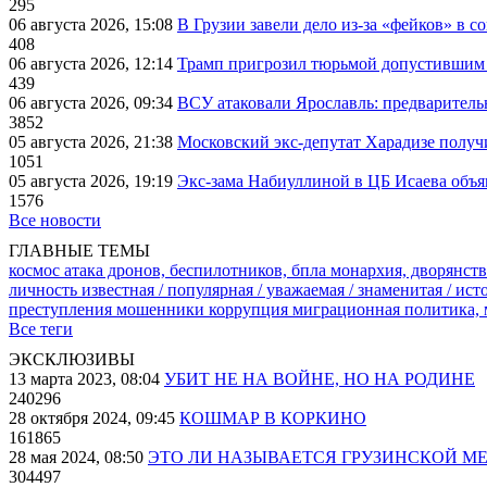
295
06 августа 2026, 15:08
В Грузии завели дело из-за «фейков» в с
408
06 августа 2026, 12:14
Трамп пригрозил тюрьмой допустившим 
439
06 августа 2026, 09:34
ВСУ атаковали Ярославль: предварител
3852
05 августа 2026, 21:38
Московский экс-депутат Харадизе получи
1051
05 августа 2026, 19:19
Экс-зама Набиуллиной в ЦБ Исаева объя
1576
Все новости
ГЛАВНЫЕ ТЕМЫ
космос
атака дронов, беспилотников, бпла
монархия, дворянств
личность известная / популярная / уважаемая / знаменитая / ис
преступления
мошенники
коррупция
миграционная политика,
Все теги
ЭКСКЛЮЗИВЫ
13 марта 2023, 08:04
УБИТ НЕ НА ВОЙНЕ, НО НА РОДИНЕ
240296
28 октября 2024, 09:45
КОШМАР В КОРКИНО
161865
28 мая 2024, 08:50
ЭТО ЛИ НАЗЫВАЕТСЯ ГРУЗИНСКОЙ М
304497