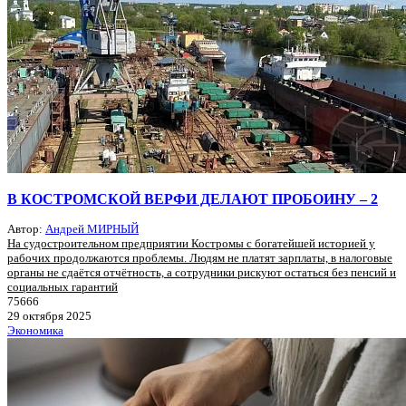
В КОСТРОМСКОЙ ВЕРФИ ДЕЛАЮТ ПРОБОИНУ – 2
Автор:
Андрей МИРНЫЙ
На судостроительном предприятии Костромы с богатейшей историей у
рабочих продолжаются проблемы. Людям не платят зарплаты, в налоговые
органы не сдаётся отчётность, а сотрудники рискуют остаться без пенсий и
социальных гарантий
75666
29 октября 2025
Экономика