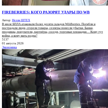
FIREBERRIES: КОГО РАЗОРЯТ УДАРЫ ПО WB
Автор:
Нелли ШТЕХ
В июле БПЛА атаковали более десяти складов Wildberries. Погибли и
пострадали люди, сгорели товары, селлеры понесли убытки. Банки,
продавцы, покупатели, партнёры, соседи, торговые площадки… Кому тут
война, а кому мать родна?
5137
01 августа 2026
Экономика