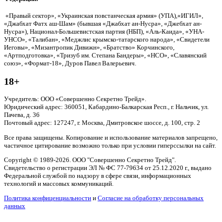
«Правый сектор», «Украинская повстанческая армия» (УПА),«ИГИЛ»,
«Джабхат Фатх аш-Шам» (бывшая «Джабхат ан-Нусра», «Джебхат ан-
Нусра»), Национал-Большевистская партия (НБП), «Аль-Каида», «УНА-
УНСО», «Талибан», «Меджлис крымско-татарского народа», «Свидетели
Иеговы», «Мизантропик Дивижн», «Братство» Корчинского,
«Артподготовка», «Тризуб им. Степана Бандеры», «НСО», «Славянский
союз», «Формат-18», Дуров Павел Валерьевич.
18+
Учредитель: ООО «Совершенно Секретно Трейд».
Юридический адрес: 360051, Кабардино-Балкарская Респ., г. Нальчик, ул.
Пачева, д. 36
Почтовый адрес: 127247, г. Москва, Дмитровское шоссе, д. 100, стр. 2
Все права защищены. Копирование и использование материалов запрещено,
частичное цитирование возможно только при условии гиперссылки на сайт.
Copyright © 1989-2026. ООО "Совершенно Секретно Трейд".
Свидетельство о регистрации ЭЛ № ФС 77-79634 от 25.12.2020 г., выдано
Федеральной службой по надзору в сфере связи, информационных
технологий и массовых коммуникаций.
Политика конфиценциальности
и
Согласие на обработку персональных
данных