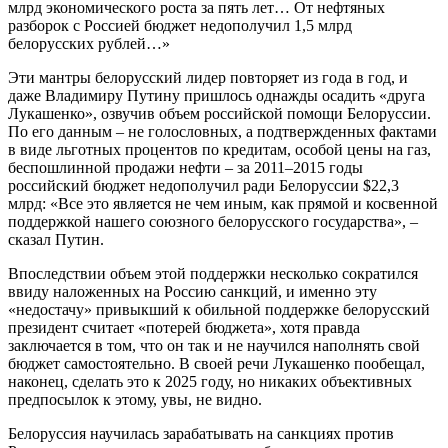
млрд экономического роста за пять лет… От нефтяных
разборок с Россией бюджет недополучил 1,5 млрд
белорусских рублей…»
Эти мантры белорусский лидер повторяет из года в год, и
даже Владимиру Путину пришлось однажды осадить «друга
Лукашенко», озвучив объем российской помощи Белоруссии.
По его данным – не голословных, а подтвержденных фактами
в виде льготных процентов по кредитам, особой цены на газ,
беспошлинной продажи нефти – за 2011–2015 годы
российский бюджет недополучил ради Белоруссии $22,3
млрд: «Все это является не чем иным, как прямой и косвенной
поддержкой нашего союзного белорусского государства», –
сказал Путин.
Впоследствии объем этой поддержки несколько сократился
ввиду наложенных на Россию санкций, и именно эту
«недостачу» привыкший к обильной поддержке белорусский
президент считает «потерей бюджета», хотя правда
заключается в том, что он так и не научился наполнять свой
бюджет самостоятельно. В своей речи Лукашенко пообещал,
наконец, сделать это к 2025 году, но никаких объективных
предпосылок к этому, увы, не видно.
Белоруссия научилась зарабатывать на санкциях против