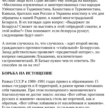
честные люди всех стран желают ему победы на выборах:
«Миллионы изумленных и заинтересованных глаз народов
Узбекистана и Таджикистана, Казахстана и Туркменистана,
Кавказа, братских нам России и Украины воистину в эти дни
обращены к нашей Родине, к нашей многострадальной
Беларуси. В их взглядах один вопрос: «Выдержит ли
Беларусь? Сможет ли выстоять в этой гибридной схватке, в
этой войне?» Они понимают: если белорусы рухнут,
следующими будут они!»
А потом случилось то, что случилось – идет второй месяц
гражданского противостояния в «стабильной» Белоруссии.
Запад действительно проявляет «предметный интерес», но
вопреки ожиданиям Лукашенко, исключительно
гастрономический. И Батьке нужно чем-то ответить. Но
способен ли он на это?
БОРЬБА НА ИСТОЩЕНИЕ
Развал СССР в 1989–1991 годах привел к образованию 15
новых государств и 8 территорий, в разное время считавших
себя таковыми. При этом полноценного экономического
благополучия не достиг никто: логика «Вот сейчас прогоним
русских и заживем» оказалась столь же порочной, как и
обратная, «Вот сейчас избавимся от нахлебников и заживем».
Если говорить об уровне жизни, то сильнее всего по