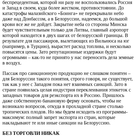
беспрецедентная, которой ни разу не воспользовались Россия
и Запад в своем, куда более жестком, противостоянии. До
катастрофы малазийского «Боинга» не перекрывали небо
даже над Донбассом, а в Белоруссии, надеемся, до большой
крови все же не дойдет. Закрытие неба со стороны Минска
будет чувствительным только для Литвы, главный аэропорт
которой находится в двух шагах от белорусской границы. В
результате для пассажиров, вылетающих из Вильнюса на юг
(например, в Турцию), вырастет расход топлива, и несколько
повысятся цены. Зато репутационные издержки будут
огромными – как-то не принято у нас переносить дела земные
в воздух.
Пассаж про санкционную продукцию не слишком понятен –
для Белоруссии такого понятия, строго говоря, не существует,
так как у нее с Западом пока нет взаимных санкций. Зато в
стране появилась целая индустрия переклеивания этикеток с
западных товаров для реэкспорта их в Россию. Пришлось
даже собственную банановую ферму основать, чтобы не
возникало вопросов, откуда в прохладной стране столько
тропических плодов. Но мы будем исходить из программы-
максимум: полный запрет экспорта из стран, которые
накладывают те или иные санкции на Белоруссию.
БЕЗ ТОРГОВЛИ НИКАК