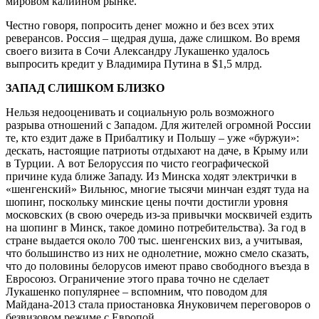
мировом калийном рынке.
Честно говоря, попросить денег можно и без всех этих
реверансов. Россия – щедрая душа, даже слишком. Во время
своего визита в Сочи Александру Лукашенко удалось
выпросить кредит у Владимира Путина в $1,5 млрд.
ЗАПАД СЛИШКОМ БЛИЗКО
Нельзя недооценивать и социальную роль возможного
разрыва отношений с Западом. Для жителей огромной России
те, кто ездит даже в Прибалтику и Польшу – уже «буржуи»:
дескать, настоящие патриоты отдыхают на даче, в Крыму или
в Турции. А вот Белоруссия по чисто географической
причине куда ближе Западу. Из Минска ходят электрички в
«шенгенский» Вильнюс, многие тысячи минчан ездят туда на
шопинг, поскольку минские цены почти достигли уровня
московских (в свою очередь из-за привычки москвичей ездить
на шопинг в Минск, такое домино потребительства). За год в
стране выдается около 700 тыс. шенгенских виз, а учитывая,
что большинство из них не однолетние, можно смело сказать,
что до половины белорусов имеют право свободного въезда в
Евросоюз. Ограничение этого права точно не сделает
Лукашенко популярнее – вспомним, что поводом для
Майдана-2013 стала приостановка Януковичем переговоров о
безвизовом режиме с Европой.