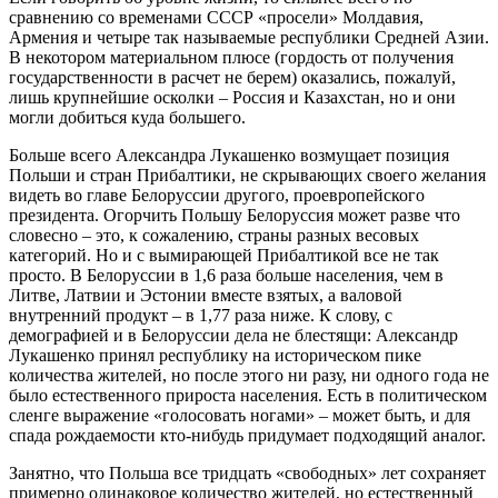
сравнению со временами СССР «просели» Молдавия,
Армения и четыре так называемые республики Средней Азии.
В некотором материальном плюсе (гордость от получения
государственности в расчет не берем) оказались, пожалуй,
лишь крупнейшие осколки – Россия и Казахстан, но и они
могли добиться куда большего.
Больше всего Александра Лукашенко возмущает позиция
Польши и стран Прибалтики, не скрывающих своего желания
видеть во главе Белоруссии другого, проевропейского
президента. Огорчить Польшу Белоруссия может разве что
словесно – это, к сожалению, страны разных весовых
категорий. Но и с вымирающей Прибалтикой все не так
просто. В Белоруссии в 1,6 раза больше населения, чем в
Литве, Латвии и Эстонии вместе взятых, а валовой
внутренний продукт – в 1,77 раза ниже. К слову, с
демографией и в Белоруссии дела не блестящи: Александр
Лукашенко принял республику на историческом пике
количества жителей, но после этого ни разу, ни одного года не
было естественного прироста населения. Есть в политическом
сленге выражение «голосовать ногами» – может быть, и для
спада рождаемости кто-нибудь придумает подходящий аналог.
Занятно, что Польша все тридцать «свободных» лет сохраняет
примерно одинаковое количество жителей, но естественный