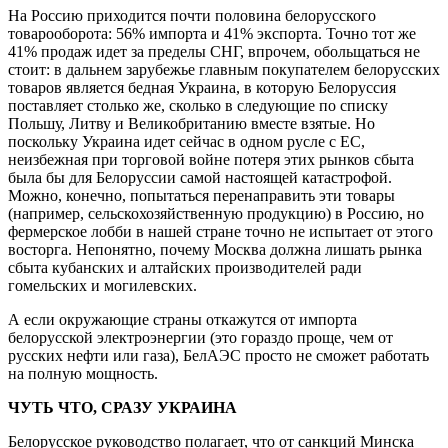
На Россию приходится почти половина белорусского
товарооборота: 56% импорта и 41% экспорта. Точно тот же
41% продаж идет за пределы СНГ, впрочем, обольщаться не
стоит: в дальнем зарубежье главным покупателем белорусских
товаров является бедная Украина, в которую Белоруссия
поставляет столько же, сколько в следующие по списку
Польшу, Литву и Великобританию вместе взятые. Но
поскольку Украина идет сейчас в одном русле с ЕС,
неизбежная при торговой войне потеря этих рынков сбыта
была бы для Белоруссии самой настоящей катастрофой.
Можно, конечно, попытаться перенаправить эти товары
(например, сельскохозяйственную продукцию) в Россию, но
фермерское лобби в нашей стране точно не испытает от этого
восторга. Непонятно, почему Москва должна лишать рынка
сбыта кубанских и алтайских производителей ради
гомельских и могилевских.
А если окружающие страны откажутся от импорта
белорусской электроэнергии (это гораздо проще, чем от
русских нефти или газа), БелАЭС просто не сможет работать
на полную мощность.
ЧУТЬ ЧТО, СРАЗУ УКРАИНА
Белорусское руководство полагает, что от санкций Минска