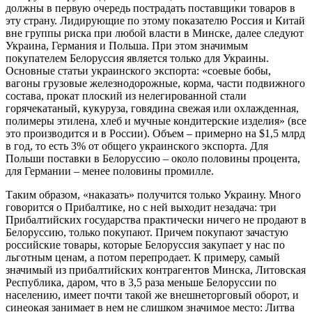
должны в первую очередь пострадать поставщики товаров в
эту страну. Лидирующие по этому показателю Россия и Китай
вне группы риска при любой власти в Минске, далее следуют
Украина, Германия и Польша. При этом значимым
покупателем Белоруссия является только для Украины.
Основные статьи украинского экспорта: «соевые бобы,
вагоны грузовые железнодорожные, корма, части подвижного
состава, прокат плоский из нелегированной стали
горячекатаный, кукуруза, говядина свежая или охлажденная,
полимеры этилена, хлеб и мучные кондитерские изделия» (все
это производится и в России). Объем – примерно на $1,5 млрд
в год, то есть 3% от общего украинского экспорта. Для
Польши поставки в Белоруссию – около половины процента,
для Германии – менее половины промилле.
Таким образом, «наказать» получится только Украину. Много
говорится о Прибалтике, но с ней выходит незадача: три
Прибалтийских государства практически ничего не продают в
Белоруссию, только покупают. Причем покупают зачастую
российские товары, которые Белоруссия закупает у нас по
льготным ценам, а потом перепродает. К примеру, самый
значимый из прибалтийских контрагентов Минска, Литовская
Республика, даром, что в 3,5 раза меньше Белоруссии по
населению, имеет почти такой же внешнеторговый оборот, и
синеокая занимает в нем не слишком значимое место: Литва