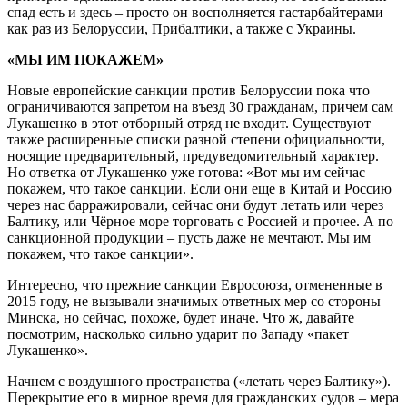
спад есть и здесь – просто он восполняется гастарбайтерами
как раз из Белоруссии, Прибалтики, а также с Украины.
«МЫ ИМ ПОКАЖЕМ»
Новые европейские санкции против Белоруссии пока что
ограничиваются запретом на въезд 30 гражданам, причем сам
Лукашенко в этот отборный отряд не входит. Существуют
также расширенные списки разной степени официальности,
носящие предварительный, предуведомительный характер.
Но ответка от Лукашенко уже готова: «Вот мы им сейчас
покажем, что такое санкции. Если они еще в Китай и Россию
через нас барражировали, сейчас они будут летать или через
Балтику, или Чёрное море торговать с Россией и прочее. А по
санкционной продукции – пусть даже не мечтают. Мы им
покажем, что такое санкции».
Интересно, что прежние санкции Евросоюза, отмененные в
2015 году, не вызывали значимых ответных мер со стороны
Минска, но сейчас, похоже, будет иначе. Что ж, давайте
посмотрим, насколько сильно ударит по Западу «пакет
Лукашенко».
Начнем с воздушного пространства («летать через Балтику»).
Перекрытие его в мирное время для гражданских судов – мера