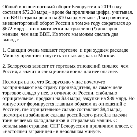
Общий внешнеторговый оборот Белоруссии в 2019 году
составил $72,28 млрд – вроде бы приличная цифра, учитывая,
что ВВП страны ровно на $10 млрд меньше. Для сравнения,
внешнеторговый оборот России в том же году сократился до
$672 млрд – это практически на триллион (!) долларов
меньше, чем наш ВВП. Из этого мы можем сделать два
вывода:
1. Санкции очень мешают торговле, и при худшем раскладе
Минску предстоит ощутить это так же, как и Москве.
2. Белоруссия зависит от торговых отношений сильнее, чем
Россия, а значит и санкционная война для нее опаснее.
Несмотря на то, что Белоруссию у нас почему-то
воспринимают как страну-производителя, на самом деле
торговое сальдо у нее, в отличие от России, стабильно
отрицательное: продажи на $33 млрд, закупки на $39 млрд. Но
минус этот формируется главным образом из отношений с
Россией, где отрицательное сальдо составляет $8,4 млрд,
несмотря на забившие склады российского ритейла тысячи
тонн дешевых холодильников и стиральных машин. С
остальными странами СНГ Белоруссия в приличном плюсе, с
«настоящей заграницей» в небольшом минусе.