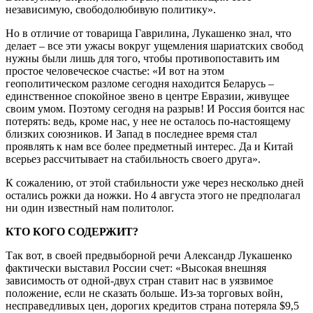
независимую, свободолюбивую политику».
Но в отличие от товарища Гаврилина, Лукашенко знал, что
делает – все эти ужасы вокруг ущемления шариатских свобод
нужны были лишь для того, чтобы противопоставить им
простое человеческое счастье: «И вот на этом
геополитическом разломе сегодня находится Беларусь –
единственное спокойное звено в центре Евразии, живущее
своим умом. Поэтому сегодня на разрыв! И Россия боится нас
потерять: ведь, кроме нас, у нее не осталось по-настоящему
близких союзников. И Запад в последнее время стал
проявлять к нам все более предметный интерес. Да и Китай
всерьез рассчитывает на стабильность своего друга».
К сожалению, от этой стабильности уже через несколько дней
остались рожки да ножки. Но 4 августа этого не предполагал
ни один известный нам политолог.
КТО КОГО СОДЕРЖИТ?
Так вот, в своей предвыборной речи Александр Лукашенко
фактически выставил России счет: «Высокая внешняя
зависимость от одной-двух стран ставит нас в уязвимое
положение, если не сказать больше. Из-за торговых войн,
несправедливых цен, дорогих кредитов страна потеряла $9,5