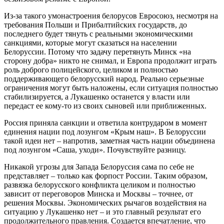
Из-за такого умонастроения белорусов Евросоюз, несмотря на
требования Польши и Прибалтийских государств, до
последнего будет тянуть с реальными экономическими
санкциями, которые могут сказаться на населении
Белоруссии. Потому что задачу перетянуть Минск «на
сторону добра» никто не снимал, и Европа продолжит играть
роль доброго полицейского, целиком и полностью
поддерживающего белорусский народ. Реально серьезные
ограничения могут быть наложены, если ситуация полностью
стабилизируется, а Лукашенко останется у власти или
передаст ее кому-то из своих сыновей или приближенных.
Россия приняла санкции и ответила контрударом в момент
единения нации под лозунгом «Крым наш». В Белоруссии
такой идеи нет – напротив, заметная часть нации объединена
под лозунгом «Саша, уходи». Почувствуйте разницу.
Никакой угрозы для Запада Белоруссия сама по себе не
представляет – только как форпост России. Таким образом,
развязка белорусского конфликта целиком и полностью
зависит от переговоров Минска и Москвы – точнее, от
решения Москвы. Экономических рычагов воздействия на
ситуацию у Лукашенко нет – и это главный результат его
продолжительного правления. Создается впечатление, что