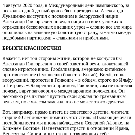
4 августа 2020 года, в Международный день шампанского, за
несколько дней до выборов себя в президенты, Александр
Лукашенко выступил с посланием к белорусской нации.
Александр Григорьевич поведал нации о своих успехах в
отражении бесконечных внешних угроз – словно все зло мира
ополчилось на маленькую болотистую страну, зажатую между
недобрыми партнерами – славянами и прибалтами.
БРЫЗГИ КРАСНОРЕЧИЯ
Кажется, нет той стороны жизни, которой не коснулся бы
Александр Григорьевич в своей заветной речи, клокотавшей,
словно игристое вино. Глобализация, американо-китайское
противостояние (Лукашенко болеет за Китай), Brexit, гонка
вооружений, протесты в Гонконге – в общем, строго по Ильфу
и Петрову: «Ободренный приемом, Гаврилин, сам не понимая
почему, вдруг заговорил о международном положении. Он
несколько раз пытался пустить свой доклад по трамвайным
рельсам, но с ужасом замечал, что не может этого сделать»…
Вот, например, прямо цитата из советского детства, читатели
старше 40 лет должны помнить этот стиль: «Пылающие очаги
нестабильности мы вновь наблюдаем в Северной Африке, на
Ближнем Востоке. Нагнетаются страсти в отношении Ирана,
Венесуэлы, Сирии, иных стран, позволяющих себе