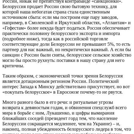
России, никак не препятствуя контрабанде «санкционки».
Белоруссия продает России свою бытовую технику, для
которой наша небогатая страна стала единственным
источником сбыта: если мы построим еще пару заводов,
например, в Смоленской и Иркутской областях, «Атлантам» и
«Гефестам» более некуда будет податься. Россия обеспечивает
практически половину белорусского экспорта и импорта
(подробнее ниже), тогда как в российской торговле
соответствующие доли Белоруссии не превышают 5%, то есть
партнер для нас важный, но некритически важный. А если бы
санкции с России были сняты, белорусское сельское хозяйство
могло бы просто рухнуть: поставки в нашу страну для него
критичны.
Таким образом, с экономической точки зрения Белоруссия
является дотационным регионом России. Политический
интерес Запада к Минску действительно присутствует, но вот
«покупать белорусское» в Евросоюзе почему-то не рвутся.
Много разного было в его речи: и ритуальные угрозы
возврата к девяностым годам, и обвинения спецслужб всего
мира в борьбе с ним, Лукашенко, и цифры вымирания
ближайших соседей (президент горд тем, что население
Белоруссии сокращается медленнее, чем на Украине) – и,
наконец, полная убежденность белорусского лидера в том, что