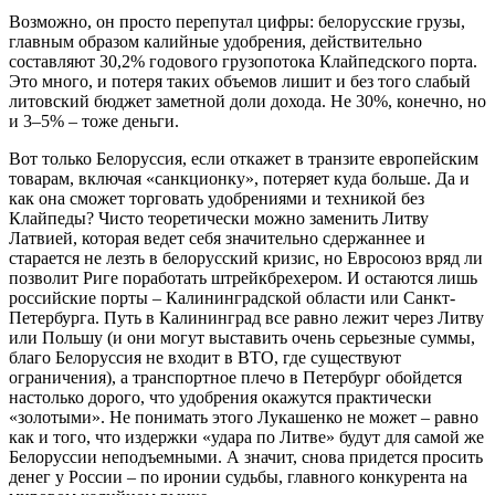
Возможно, он просто перепутал цифры: белорусские грузы,
главным образом калийные удобрения, действительно
составляют 30,2% годового грузопотока Клайпедского порта.
Это много, и потеря таких объемов лишит и без того слабый
литовский бюджет заметной доли дохода. Не 30%, конечно, но
и 3–5% – тоже деньги.
Вот только Белоруссия, если откажет в транзите европейским
товарам, включая «санкционку», потеряет куда больше. Да и
как она сможет торговать удобрениями и техникой без
Клайпеды? Чисто теоретически можно заменить Литву
Латвией, которая ведет себя значительно сдержаннее и
старается не лезть в белорусский кризис, но Евросоюз вряд ли
позволит Риге поработать штрейкбрехером. И остаются лишь
российские порты – Калининградской области или Санкт-
Петербурга. Путь в Калининград все равно лежит через Литву
или Польшу (и они могут выставить очень серьезные суммы,
благо Белоруссия не входит в ВТО, где существуют
ограничения), а транспортное плечо в Петербург обойдется
настолько дорого, что удобрения окажутся практически
«золотыми». Не понимать этого Лукашенко не может – равно
как и того, что издержки «удара по Литве» будут для самой же
Белоруссии неподъемными. А значит, снова придется просить
денег у России – по иронии судьбы, главного конкурента на