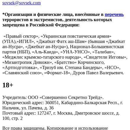
sovsek@sovsek.com
*Организации и физические лица, внесённные в
перечень
террористов и экстремистов, деятельность которых
запрещена в Российской Федерации:
«Правый сектор», «Украинская повстанческая армия»
(УПА),«ИГИЛ», «Джабхат Фатх аш-Шам» (бывшая «Джабхат
ан-Нусра», «Джебхат ан-Нусра»), Национал-Большевистская
партия (НБП), «Аль-Каида», «УНА-УНСО», «Талибан»,
«Меджлис крымско-татарского народа», «Свидетели Иеговы»,
«Мизантропик Дивижн», «Братство» Корчинского,
«Артподготовка», «Тризуб им. Степана Бандеры», «НСО»,
«Славянский союз», «Формат-18», Дуров Павел Валерьевич.
18+
Учредитель: ООО «Совершенно Секретно Трейд».
Юридический адрес: 360051, Кабардино-Балкарская Респ., г.
Нальчик, ул. Пачева, д. 36
Почтовый адрес: 127247, г. Москва, Дмитровское шоссе, д.
100, стр. 2
Все права защищены. Копирование и использование