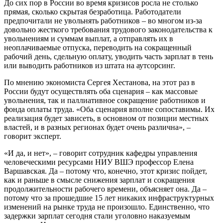
До сих пор в России во время кризисов росла не столько
прямая, сколько скрытая безработица. Работодатели
предпочитали не увольнять работников – во многом из-за
довольно жесткого требования трудового законодательства к
увольнениям и суммам выплат, а отправлять их в
неоплачиваемые отпуска, переводить на сокращенный
рабочий день, сдельную оплату, уводить часть зарплат в тень
или выводить работников из штата на аутсорсинг.
По мнению экономиста Сергея Хестанова, на этот раз в
России будут осуществлять оба сценария – как массовые
увольнения, так и паллиативное сокращение работников и
фонда оплаты труда. «Оба сценария вполне сопоставимы. Их
реализация будет зависеть, в основном от позиции местных
властей, и в разных регионах будет очень различна», –
говорит эксперт.
«И да, и нет», – говорит сотрудник кафедры управления
человеческими ресурсами НИУ ВШЭ профессор Елена
Варшавская. Да – потому что, конечно, этот кризис пойдет,
как и раньше в смысле снижения зарплат и сокращения
продолжительности рабочего времени, объясняет она. Да –
потому что за прошедшие 15 лет никаких инфраструктурных
изменений на рынке труда не произошло. Единственно, что
задержки зарплат сегодня стали уголовно наказуемым