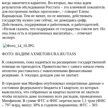
когда закончится карантин. Во-вторых, мы пока ждем
результатов обследования Росстата – это ключевой показатель
для построения любых прогнозов», – говорит Елена
Варшавская. Тем не менее, по ее мнению, действовать
государству нужно уже сейчас, не дожидаясь цифр.
Действовать, поддерживая и работников, и работодателей.
«Нельзя сказать, что поддержки от государства совсем нет. Но
она пока есть в ограниченных масштабах», – отмечает
эксперт.
ФОТО: ВАДИМ АХМЕТОВ/URA.RU/TASS
К сожалению, пока надеяться на расширение государственной
помощи не приходится. Правительство с самого начала очень
неохотно расставалось с накопленными финансовыми
резервами. А текущих доходов уже не хватает.
В середине мая Минфин опубликовал оперативные данные о
состоянии федерального бюджета в I квартале, из которых
выяснилось, что собранных за квартал налогов не хватило
чтобы оплатить даже половину всех расходов, проведенных
Минфином. В сумме ФТС и ФНС перечислили 1,1 трлн (ФНС
– 797 млрд, минус 30% в годовом выражении, ФТС – 303