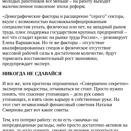
молодых работников все меньше – на работу выходит
малочисленное поколение эпохи реформ.
«Демографические факторы и расширение “серого” сектора,
вкупе с возможностью высококвалифицированным
специалистам уехать, физически или нет, на западный рынок
труда, плюс поддержка государством крупных предприятий –
вот что сгладит кризис на рынке труда России», – резюмирует
Елена Варшавская. Но те же факторы – отсутствие
квалифицированных спецов и физическое отсутствие
массовой рабочей силы в достаточном количестве, будут
тормозить восстановительный рост экономики,
предупреждает эксперт.
НИКОГДА НЕ СДАВАЙСЯ
И все же, хотя прогнозы опрошенных «Совершенно секретно»
экспертов нерадостны, отчаиваться не стоит. Просто нужно
понять, что спасение утопающих – дело рук самих
утопающих, и взять свою карьеру в собственные руки. На
этот счет независимый финансовый советник Наталья
Смирнова дает вот какие советы.
Тем, кто потерял работу: если есть «заначка» на
непредвиденные расходы, либо просто достаточно активов на
жизнь, то надо оценить, сможет ли человек устроиться на