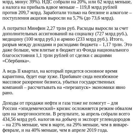
млрд, минус 39%). НДС собрали на 20%, или 62 млрд меньше,
а налога на прибыль вдвое меньше – 119,8 млрд рублей
против 209,7 млрд. Заработали только на бензине и алкоголе –
поступления акцизов выросли на 5,7% (до 73,6 млрд).
А потратил Минфин 2,27 трлн руб. Расходы выросли за счет
дополнительных ассигнований на социалку (727 млрд руб.),
медицину (100 млрд руб.) и армию (233 млрд руб.). Итого,
разрыв между доходами и расходами бюджета – 1,17 трлн. Это
даже больше, чем влитые в бюджет из Фонда национального
благосостояния 1,1 трлн рублей от сделки с акциями
«Сбербанка».
А ведь II квартал, на который придется основное время
карантина, будет еще хуже. Прибавьте сюда неизбежное
массовое разорение бизнеса, убытки государственных
компаний – рассчитывать на «перезапуск» экономики явно
рано.
Доходы от продажи нефти и газа тоже не помогут – для
России «эпидемический» кризис осложняется резким обвалом
цен на энергоносители. В результате, за апрель собрали всего
434,56 млрд руб. налогов на добычу и экспорт углеводородов
– на 23% меньше, чем в марте, на 29% меньше, чем в январе-
феврале, и на 40% меньше, чем в апреле 2019 года.