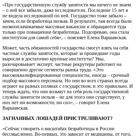
«Про государственную службу занятости мы ничего не знаем
– о ней все забыли, даже исследователи. Последние 15 лет я
не видела исследований по ней. Государство тоже забыло –
зачем, если безработица низкая. В результате, там всегда были
низкооплачиваемые массовые вакансии и обращаются туда
только при повышении безработицы. Подозреваю, она стала
институтом для самой себя», – поясняет Елена Варшавская.
Может, часть обязанностей государства смогут взять на себя
частные службы занятости, которые за прошедшие годы
выросли в достаточно крупные институты? Увы,
разочаровывает эксперт, частные рекрутеры работают на
совершенно другие сегменты рынка труда. «Это
высококвалифицированные специалисты, иногда – срочный
подбор массового персонала. Но они во всех странах всегда
играют на разных полянах с государством, и это правильно. И
теперь ждать, что они возьмут на себя роль государственной
службы занятости нельзя – не для этого они существуют, у
них нет ни возможности, ни сил», – говорит Елена
Варшавская.
ЗАГНАННЫХ ЛОШАДЕЙ ПРИСТРЕЛИВАЮТ?
«Сейчас говорить о масштабах безработицы в России
бессмысленно. Во-первых, это зависит от медицины, от того,