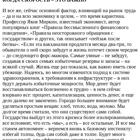
И все же, сейчас основной фактор, влияющий на рынок труда
– да и на всю экономику в целом, – это время карантина.
Профессор Яков Миркин, известный экономист, автор
популярных книг «Правила бессмысленного финансового
поведения», «Правила неосторожного обращения с
государством» и других, так описывает «пейзаж после
битвы». «Если эта вакханалия продлится месяца два-три, то
обыватели о ней скоро забудут и жизнь потечет своим чередом
– до следующего форс-мажора. Самые умные – не забудут,
создавая в своих семьях избыточные резервы и запасы – на
всякий случай. Жизнь еще раз показала, как важно иметь свое
убежище. Надеюсь, во многом изменится подход к системе
здравоохранения, к требованиям к инфраструктуре – в них
будут держать избыточные мощности. Мир денег будет
восстанавливаться болезненно и трудно – в нем сейчас
взорвано все: процент, капитализация, ценность денег, и еще
дело далеко не закончено. Гораздо большее внимание будет
уделяться простым вещам: хлеб, тепло, вода, молоко. Мы
долгое время считали, что они существуют сами собой.
Государства выйдут из этого кризиса более изолированными,
все вспомнят, что есть «мы», а есть – все остальные. И все мы
станем автономнее – вернемся вновь к базовому инстинкту:
избегай толпы, будь сам собой даже в толпе. Будет много
рассуждений, кто эффективнее ответил на этот «черный