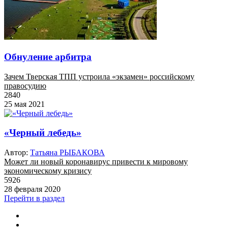
Обнуление арбитра
Зачем Тверская ТПП устроила «экзамен» российскому
правосудию
2840
25 мая 2021
«Черный лебедь»
Автор:
Татьяна РЫБАКОВА
Может ли новый коронавирус привести к мировому
экономическому кризису
5926
28 февраля 2020
Перейти в раздел