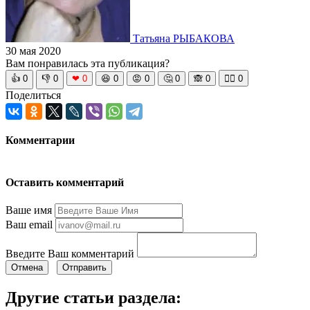
Татьяна РЫБАКОВА
30 мая 2020
Вам понравилась эта публикация?
👍
0
👎
0
❤
0
😆
0
😡
0
🤔
0
🙈
0
🧘‍♀️
0
Поделиться
Комментарии
Оставить комментарий
Ваше имя
Ваш email
Введите Ваш комментарий
Отмена
Отправить
Другие статьи раздела: