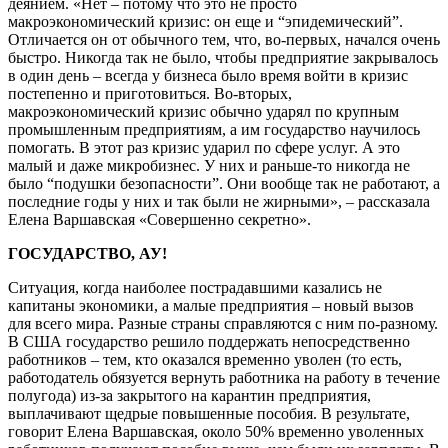
деянием. «Нет – потому что это не просто
макроэкономический кризис: он еще и “эпидемический”.
Отличается он от обычного тем, что, во-первых, начался очень
быстро. Никогда так не было, чтобы предприятие закрывалось
в один день – всегда у бизнеса было время войти в кризис
постепенно и приготовиться. Во-вторых,
макроэкономический кризис обычно ударял по крупным
промышленным предприятиям, а им государство научилось
помогать. В этот раз кризис ударил по сфере услуг. А это
малый и даже микробизнес. У них и раньше-то никогда не
было “подушки безопасности”. Они вообще так не работают, а
последние годы у них и так были не жирными», – рассказала
Елена Варшавская «Совершенно секретно».
ГОСУДАРСТВО, АУ!
Ситуация, когда наиболее пострадавшими казались не
капитаны экономики, а малые предприятия – новый вызов
для всего мира. Разные страны справляются с ним по-разному.
В США государство решило поддержать непосредственно
работников – тем, кто оказался временно уволен (то есть,
работодатель обязуется вернуть работника на работу в течение
полугода) из-за закрытого на карантин предприятия,
выплачивают щедрые повышенные пособия. В результате,
говорит Елена Варшавская, около 50% временно уволенных