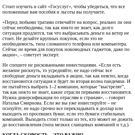
Стоит изучить и сайт «Госуслуг», чтобы убедиться, что все
положенные вам пособия и льготы вы получаете.
«Перед любыми тратами отвечайте на вопрос, реально ли они
сейчас необходимы, так как никто не знает, как долго
ситуация продлится, так что выбрасывать деньги на ветер не
стоит. Не делайте крупных покупок, если это не
необходимость, типа сломанного телефона или компьютера.
Сейчас не время для покупок новомодных гаджетов, даже по
акции», – советует эксперт.
Не спешите не рискованными инвестициями. «Если есть
желание рискнуть, то усредняйте, не надо сейчас все
свободные деньги вкладывать в акции, так как неясно, когда
восстановится ситуация и будет ли вторая волна пандемии. И
не пытайтесь выбрать 1–2 компании, которые “выстрелят”,
так как никто не знает, какие отрасли первыми восстановятся.
Нужна диверсификация по отраслям и странам», – говорит
Наталья Смирнова. Если же вы уже инвестируйте – не
психуйте, не надо срочно все перекладывать в доллар или
выходить из просевших бумаг, если это бумаги стабильных
компаний. Выходить стоит только из тех, кто может не дожить
до восстановления (типа мелких сланцевых компаний и т.д.).
КОГДА СКОРОСТЬ – ЭТО ВАЖНО