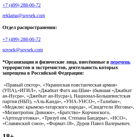
+7 (499) 288-00-72
reklama@sovsek.com
Отдел распространения:
+7 (499) 288-00-72
sovsek@sovsek.com
*Организации и физические лица, внесённные в
перечень
террористов и экстремистов, деятельность которых
запрещена в Российской Федерации:
«Правый сектор», «Украинская повстанческая армия»
(УПА),«ИГИЛ», «Джабхат Фатх аш-Шам» (бывшая «Джабхат
ан-Нусра», «Джебхат ан-Нусра»), Национал-Большевистская
партия (НБП), «Аль-Каида», «УНА-УНСО», «Талибан»,
«Меджлис крымско-татарского народа», «Свидетели Иеговы»,
«Мизантропик Дивижн», «Братство» Корчинского,
«Артподготовка», «Тризуб им. Степана Бандеры», «НСО»,
«Славянский союз», «Формат-18», Дуров Павел Валерьевич.
18+