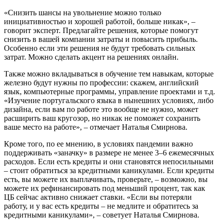
«Снизить шансы на увольнение можно только
инициативностью и хорошей работой, больше никак», –
говорит эксперт. Предлагайте решения, которые помогут
снизить в вашей компании затраты и повысить прибыль.
Особенно если эти решения не будут требовать сильных
затрат. Можно сделать акцент на решениях онлайн.
Также можно вкладываться в обучение тем навыкам, которые
железно будут нужны по профессии: скажем, английский
язык, компьютерные программы, управление проектами и т.д.
«Изучение португальского языка в нынешних условиях, либо
дизайна, если вам по работе это вообще не нужно, может
расширить ваш кругозор, но никак не поможет сохранить
ваше место на работе», – отмечает Наталья Смирнова.
Кроме того, по ее мнению, в условиях пандемии важно
поддерживать «заначку» в размере не менее 3–6 ежемесячных
расходов. Если есть кредиты и они становятся непосильными
– стоит обратиться за кредитными каникулами. Если кредиты
есть, вы можете их выплачивать, проверьте, – возможно, вы
можете их рефинансировать под меньший процент, так как
ЦБ сейчас активно снижает ставки. «Если вы потеряли
работу, и у вас есть кредиты – не медлите и обратитесь за
кредитными каникулами», – советует Наталья Смирнова.