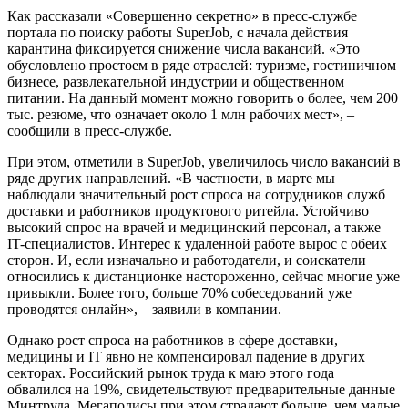
Как рассказали «Совершенно секретно» в пресс-службе
портала по поиску работы SuperJob, с начала действия
карантина фиксируется снижение числа вакансий. «Это
обусловлено простоем в ряде отраслей: туризме, гостиничном
бизнесе, развлекательной индустрии и общественном
питании. На данный момент можно говорить о более, чем 200
тыс. резюме, что означает около 1 млн рабочих мест», –
сообщили в пресс-службе.
При этом, отметили в SuperJob, увеличилось число вакансий в
ряде других направлений. «В частности, в марте мы
наблюдали значительный рост спроса на сотрудников служб
доставки и работников продуктового ритейла. Устойчиво
высокий спрос на врачей и медицинский персонал, а также
IT-специалистов. Интерес к удаленной работе вырос с обеих
сторон. И, если изначально и работодатели, и соискатели
относились к дистанционке настороженно, сейчас многие уже
привыкли. Более того, больше 70% собеседований уже
проводятся онлайн», – заявили в компании.
Однако рост спроса на работников в сфере доставки,
медицины и IT явно не компенсировал падение в других
секторах. Российский рынок труда к маю этого года
обвалился на 19%, свидетельствуют предварительные данные
Минтруда. Мегаполисы при этом страдают больше, чем малые