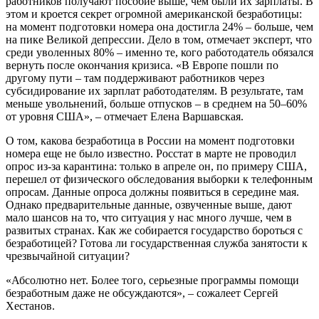
работников получают пособие выше, чем были их зарплаты. В
этом и кроется секрет огромной американской безработицы:
на момент подготовки номера она достигла 24% – больше, чем
на пике Великой депрессии. Дело в том, отмечает эксперт, что
среди уволенных 80% – именно те, кого работодатель обязался
вернуть после окончания кризиса. «В Европе пошли по
другому пути – там поддерживают работников через
субсидирование их зарплат работодателям. В результате, там
меньше увольнений, больше отпусков – в среднем на 50–60%
от уровня США», – отмечает Елена Варшавская.
О том, какова безработица в России на момент подготовки
номера еще не было известно. Росстат в марте не проводил
опрос из-за карантина: только в апреле он, по примеру США,
перешел от физического обследования выборки к телефонным
опросам. Данные опроса должны появиться в середине мая.
Однако предварительные данные, озвученные выше, дают
мало шансов на то, что ситуация у нас много лучше, чем в
развитых странах. Как же собирается государство бороться с
безработицей? Готова ли государственная служба занятости к
чрезвычайной ситуации?
«Абсолютно нет. Более того, серьезные программы помощи
безработным даже не обсуждаются», – сожалеет Сергей
Хестанов.