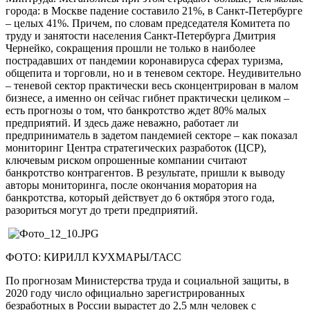
города: в Москве падение составило 21%, в Санкт-Петербурге
– целых 41%. Причем, по словам председателя Комитета по
труду и занятости населения Санкт-Петербурга Дмитрия
Чернейко, сокращения прошли не только в наиболее
пострадавших от пандемии коронавируса сферах туризма,
общепита и торговли, но и в теневом секторе. Неудивительно
– теневой сектор практически весь сконцентрирован в малом
бизнесе, а именно он сейчас гибнет практически целиком –
есть прогнозы о том, что банкротство ждет 80% малых
предприятий. И здесь даже неважно, работает ли
предприниматель в задетом пандемией секторе – как показал
мониторинг Центра стратегических разработок (ЦСР),
ключевым риском опрошенные компании считают
банкротство контрагентов. В результате, пришли к выводу
авторы мониторинга, после окончания моратория на
банкротства, который действует до 6 октября этого года,
разориться могут до трети предприятий.
ФОТО: КИРИЛЛ КУХМАРЫ/ТАСС
По прогнозам Министерства труда и социальной защиты, в
2020 году число официально зарегистрированных
безработных в России вырастет до 2,5 млн человек с