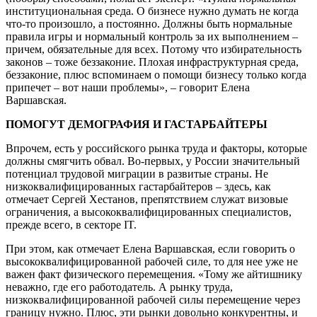
институциональная среда. О бизнесе нужно думать не когда
что-то произошло, а постоянно. Должны быть нормальные
правила игры и нормальный контроль за их выполнением –
причем, обязательные для всех. Потому что избирательность
законов – тоже беззаконие. Плохая инфраструктурная среда,
беззаконие, плюс вспоминаем о помощи бизнесу только когда
припечет – вот наши проблемы», – говорит Елена
Варшавская.
ПОМОГУТ ДЕМОГРАФИЯ И ГАСТАРБАЙТЕРЫ
Впрочем, есть у российского рынка труда и факторы, которые
должны смягчить обвал. Во-первых, у России значительный
потенциал трудовой миграции в развитые страны. Не
низкоквалифицированных гастарбайтеров – здесь, как
отмечает Сергей Хестанов, препятствием служат визовые
ограничения, а высококвалифицированных специалистов,
прежде всего, в секторе IT.
При этом, как отмечает Елена Варшавская, если говорить о
высококвалифицированной рабочей силе, то для нее уже не
важен факт физического перемещения. «Тому же айтишнику
неважно, где его работодатель. А рынку труда,
низкоквалифицированной рабочей силы перемещение через
границу нужно. Плюс, эти рынки довольно конкурентны, и