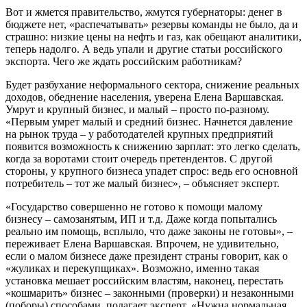
Вот и жмется правительство, жмутся губернаторы: денег в
бюджете нет, «распечатывать» резервы команды не было, да и
страшно: низкие цены на нефть и газ, как обещают аналитики,
теперь надолго. А ведь упали и другие статьи российского
экспорта. Чего же ждать российским работникам?
Будет разбухание неформального сектора, снижение реальных
доходов, обеднение населения, уверена Елена Варшавская.
Умрут и крупный бизнес, и малый – просто по-разному.
«Первым умрет малый и средний бизнес. Начнется давление
на рынок труда – у работодателей крупных предприятий
появится возможность к снижению зарплат: это легко сделать,
когда за воротами стоит очередь претендентов. С другой
стороны, у крупного бизнеса упадет спрос: ведь его основной
потребитель – тот же малый бизнес», – объясняет эксперт.
«Государство совершенно не готово к помощи малому
бизнесу – самозанятым, ИП и т.д. Даже когда попытались
реально им помощь, всплыло, что даже законы не готовы», –
переживает Елена Варшавская. Впрочем, не удивительно,
если о малом бизнесе даже президент страны говорит, как о
«жуликах и перекупщиках». Возможно, именно такая
установка мешает российским властям, наконец, перестать
«кошмарить» бизнес – законными (проверки) и незаконными
(поборы) способами, полагает эксперт. «Нужна нормальная