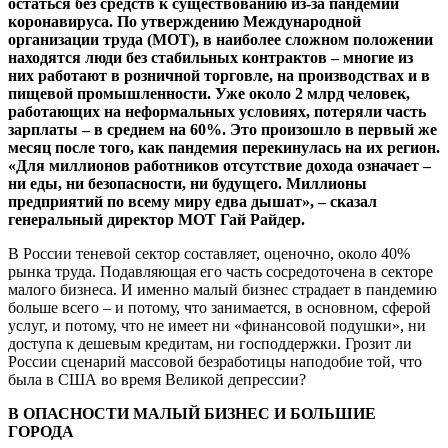
остаться без средств к существованию из-за пандемии
коронавируса. По утверждению Международной
организации труда (МОТ), в наиболее сложном положении
находятся люди без стабильных контрактов – многие из
них работают в розничной торговле, на производствах и в
пищевой промышленности. Уже около 2 млрд человек,
работающих на неформальных условиях, потеряли часть
зарплаты – в среднем на 60%. Это произошло в первый же
месяц после того, как пандемия перекинулась на их регион.
«Для миллионов работников отсутствие дохода означает –
ни еды, ни безопасности, ни будущего. Миллионы
предприятий по всему миру едва дышат», – сказал
генеральный директор МОТ Гай Райдер.
В России теневой сектор составляет, оценочно, около 40%
рынка труда. Подавляющая его часть сосредоточена в секторе
малого бизнеса. И именно малый бизнес страдает в пандемию
больше всего – и потому, что занимается, в основном, сферой
услуг, и потому, что не имеет ни «финансовой подушки», ни
доступа к дешевым кредитам, ни господдержки. Грозит ли
России сценарий массовой безработицы наподобие той, что
была в США во время Великой депрессии?
В ОПАСНОСТИ МАЛЫЙ БИЗНЕС И БОЛЬШИЕ
ГОРОДА