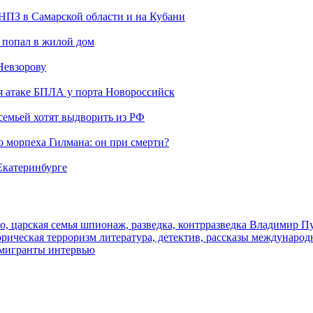
 НПЗ в Самарской области и на Кубани
 попал в жилой дом
Невзорову
я атаке БПЛА у порта Новороссийск
семьей хотят выдворить из РФ
морпеха Гилмана: он при смерти?
 Екатеринбурге
о, царская семья
шпионаж, разведка, контрразведка
Владимир П
торическая
терроризм
литература, детектив, рассказы
международ
 мигранты
интервью