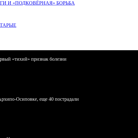
ИГИ И «ПОДКОВЁРНАЯ» БОРЬБА
СТАРЫЕ
первый «тихий» признак болезни
Архипо-Осиповке, еще 40 пострадали