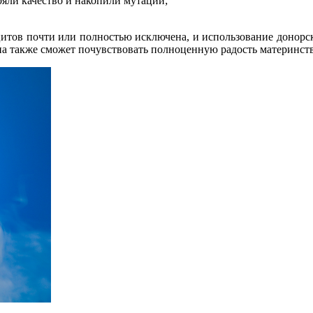
ряли качество и накопили мутации;
цитов почти или полностью исключена, и использование донор
на также сможет почувствовать полноценную радость материнств