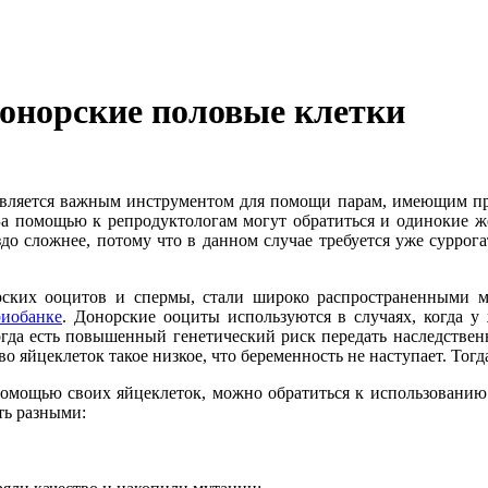
донорские половые клетки
является важным инструментом для помощи парам, имеющим про
 За помощью к репродуктологам могут обратиться и одинокие ж
о сложнее, потому что в данном случае требуется уже суррогат
рских ооцитов и спермы, стали широко распространенными м
риобанке
. Донорские ооциты используются в случаях, когда у
гда есть повышенный генетический риск передать наследствен
ство яйцеклеток такое низкое, что беременность не наступает. То
 помощью своих яйцеклеток, можно обратиться к использован
ть разными: