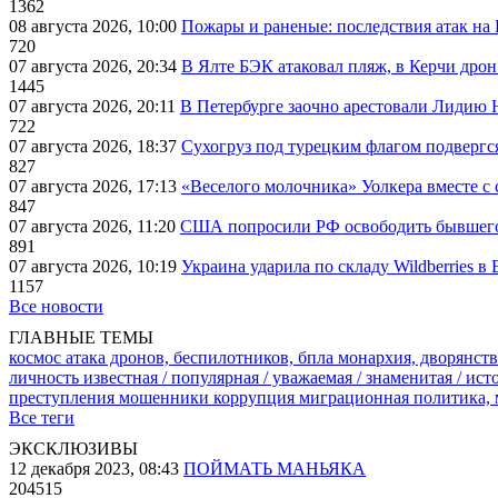
1362
08 августа 2026, 10:00
Пожары и раненые: последствия атак на
720
07 августа 2026, 20:34
В Ялте БЭК атаковал пляж, в Керчи дрон
1445
07 августа 2026, 20:11
В Петербурге заочно арестовали Лидию 
722
07 августа 2026, 18:37
Сухогруз под турецким флагом подвергс
827
07 августа 2026, 17:13
«Веселого молочника» Уолкера вместе с 
847
07 августа 2026, 11:20
США попросили РФ освободить бывшего 
891
07 августа 2026, 10:19
Украина ударила по складу Wildberries в
1157
Все новости
ГЛАВНЫЕ ТЕМЫ
космос
атака дронов, беспилотников, бпла
монархия, дворянств
личность известная / популярная / уважаемая / знаменитая / ис
преступления
мошенники
коррупция
миграционная политика,
Все теги
ЭКСКЛЮЗИВЫ
12 декабря 2023, 08:43
ПОЙМАТЬ МАНЬЯКА
204515