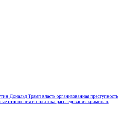
утин
Дональд Трамп
власть
организованная преступность
ные отношения и политика
расследования
криминал,