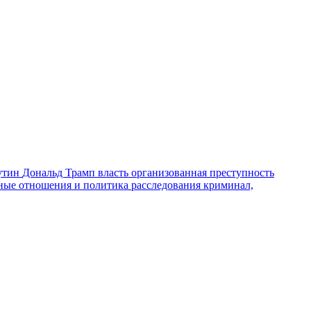
утин
Дональд Трамп
власть
организованная преступность
ные отношения и политика
расследования
криминал,