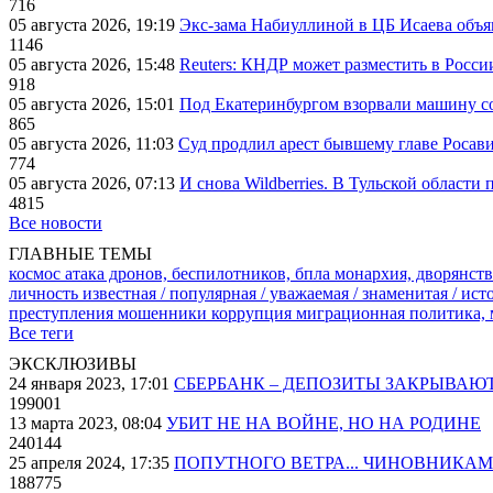
716
05 августа 2026, 19:19
Экс-зама Набиуллиной в ЦБ Исаева объя
1146
05 августа 2026, 15:48
Reuters: КНДР может разместить в Росси
918
05 августа 2026, 15:01
Под Екатеринбургом взорвали машину со
865
05 августа 2026, 11:03
Суд продлил арест бывшему главе Росав
774
05 августа 2026, 07:13
И снова Wildberries. В Тульской области
4815
Все новости
ГЛАВНЫЕ ТЕМЫ
космос
атака дронов, беспилотников, бпла
монархия, дворянств
личность известная / популярная / уважаемая / знаменитая / ис
преступления
мошенники
коррупция
миграционная политика,
Все теги
ЭКСКЛЮЗИВЫ
24 января 2023, 17:01
СБЕРБАНК – ДЕПОЗИТЫ ЗАКРЫВАЮ
199001
13 марта 2023, 08:04
УБИТ НЕ НА ВОЙНЕ, НО НА РОДИНЕ
240144
25 апреля 2024, 17:35
ПОПУТНОГО ВЕТРА... ЧИНОВНИКАМ
188775