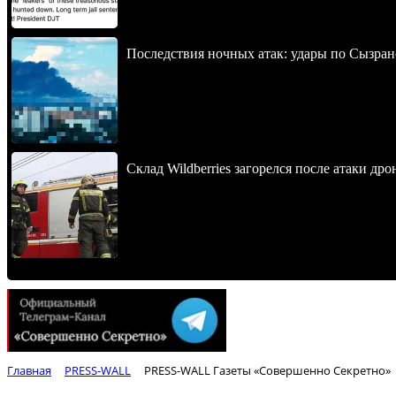
Последствия ночных атак: удары по Сызран
Склад Wildberries загорелся после атаки др
Главная
PRESS-WALL
PRESS-WALL Газеты «Совершенно Секретно»