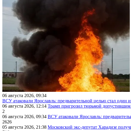
06 августа 2026, 09:34
ВСУ атаковали Ярославль: предварительной целью стал один
06 августа 2026, 12:14
Трамп пригрозил тюрьмой допустившим 
2
06 августа 2026, 09:34
ВСУ атаковали Ярославль: предварител
2626
05 августа 2026, 21:38
Московский экс-депутат Харадизе получи