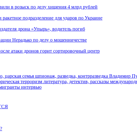
вили в розыск по делу хищения 4 млрд рублей
и ракетное подразделение для ударов по Украине
здателя дрона «Упырь», водитель погиб
иации Нерадько по делу о мошенничестве
 после атаки дронов горит сортировочный центр
о, царская семья
шпионаж, разведка, контрразведка
Владимир П
торическая
терроризм
литература, детектив, рассказы
международ
 мигранты
интервью
ТСЯ
?