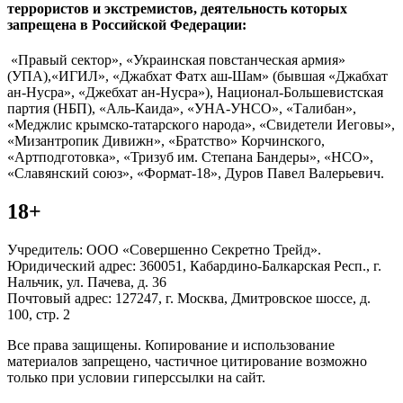
террористов и экстремистов, деятельность которых
запрещена в Российской Федерации:
«Правый сектор», «Украинская повстанческая армия»
(УПА),«ИГИЛ», «Джабхат Фатх аш-Шам» (бывшая «Джабхат
ан-Нусра», «Джебхат ан-Нусра»), Национал-Большевистская
партия (НБП), «Аль-Каида», «УНА-УНСО», «Талибан»,
«Меджлис крымско-татарского народа», «Свидетели Иеговы»,
«Мизантропик Дивижн», «Братство» Корчинского,
«Артподготовка», «Тризуб им. Степана Бандеры», «НСО»,
«Славянский союз», «Формат-18», Дуров Павел Валерьевич.
18+
Учредитель: ООО «Совершенно Секретно Трейд».
Юридический адрес: 360051, Кабардино-Балкарская Респ., г.
Нальчик, ул. Пачева, д. 36
Почтовый адрес: 127247, г. Москва, Дмитровское шоссе, д.
100, стр. 2
Все права защищены. Копирование и использование
материалов запрещено, частичное цитирование возможно
только при условии гиперссылки на сайт.