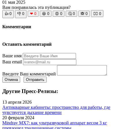
01 мая 2025
Вам понравилась эта публикация?
👍
0
👎
0
❤
0
😆
0
😡
0
🤔
0
🙈
0
🧘‍♀️
0
Комментарии
Оставить комментарий
Ваше имя
Ваш email
Введите Ваш комментарий
Отмена
Отправить
Другие Пресс-Релизы:
13 апреля 2026
Антикварные кабинеты: пространство для работы, где
чувствуется дыхание времени
20 февраля 2024
Mindray MX7: как ультразвуковой аппарат весом 3 кг
превзошел традиционные системы