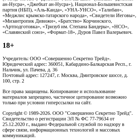
ан-Нусра», «Джебхат ан-Нусра»), Национал-Большевистская
партия (НБП), «Аль-Каида», «УНА-УНСО», «Талибан»,
«Меджлис крымско-татарского народа», «Свидетели Иеговы»,
«Мизантропик Дивижн», «Братство» Корчинского,
«Артподготовка», «Тризуб им. Степана Бандеры», «НСО»,
«Славянский союз», «Формат-18», Дуров Павел Валерьевич.
18+
Учредитель: ООО «Совершенно Секретно Трейд».
Юридический адрес: 360051, Кабардино-Балкарская Респ., г.
Нальчик, ул. Пачева, д. 36
Почтовый адрес: 127247, г. Москва, Дмитровское шоссе, д.
100, стр. 2
Все права защищены. Копирование и использование
материалов запрещено, частичное цитирование возможно
только при условии гиперссылки на сайт.
Copyright © 1989-2026. ООО "Совершенно Секретно Трейд".
Свидетельство о регистрации ЭЛ № ФС 77-79634 от
25.12.2020 г., выдано Федеральной службой по надзору в
сфере связи, информационных технологий и массовых
коммуникаций.