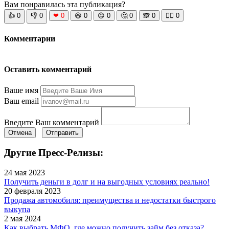
Вам понравилась эта публикация?
👍
0
👎
0
❤
0
😆
0
😡
0
🤔
0
🙈
0
🧘‍♀️
0
Комментарии
Оставить комментарий
Ваше имя
Ваш email
Введите Ваш комментарий
Отмена
Отправить
Другие Пресс-Релизы:
24 мая 2023
Получить деньги в долг и на выгодных условиях реально!
20 февраля 2023
Продажа автомобиля: преимущества и недостатки быстрого
выкупа
2 мая 2024
Как выбрать МФО, где можно получить займ без отказа?