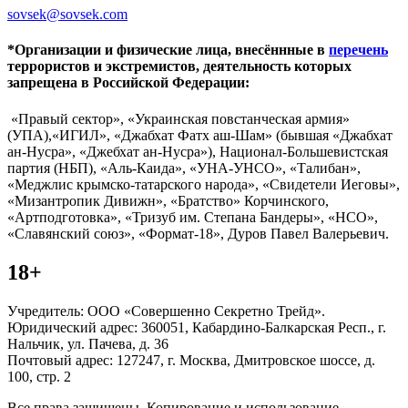
sovsek@sovsek.com
*Организации и физические лица, внесённные в
перечень
террористов и экстремистов, деятельность которых
запрещена в Российской Федерации:
«Правый сектор», «Украинская повстанческая армия»
(УПА),«ИГИЛ», «Джабхат Фатх аш-Шам» (бывшая «Джабхат
ан-Нусра», «Джебхат ан-Нусра»), Национал-Большевистская
партия (НБП), «Аль-Каида», «УНА-УНСО», «Талибан»,
«Меджлис крымско-татарского народа», «Свидетели Иеговы»,
«Мизантропик Дивижн», «Братство» Корчинского,
«Артподготовка», «Тризуб им. Степана Бандеры», «НСО»,
«Славянский союз», «Формат-18», Дуров Павел Валерьевич.
18+
Учредитель: ООО «Совершенно Секретно Трейд».
Юридический адрес: 360051, Кабардино-Балкарская Респ., г.
Нальчик, ул. Пачева, д. 36
Почтовый адрес: 127247, г. Москва, Дмитровское шоссе, д.
100, стр. 2
Все права защищены. Копирование и использование