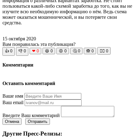
информация о различных вариантах заработка. Не стоит
пользоваться какой-либо схемой заработка до того, как вы не
изучите всю необходимую информацию о нём. Ведь схема
может оказаться мошеннической, и вы потеряете свои
средства.
15 октября 2020
Вам понравилась эта публикация?
👍
0
👎
0
❤
0
😆
0
😡
0
🤔
0
🙈
0
🧘‍♀️
0
Комментарии
Оставить комментарий
Ваше имя
Ваш email
Введите Ваш комментарий
Отмена
Отправить
Другие Пресс-Релизы: