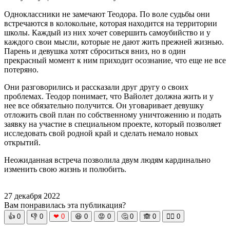
Одноклассники не замечают Теодора. По воле судьбы они
встречаются в колокольне, которая находится на территории
школы. Каждый из них хочет совершить самоубийство и у
каждого свои мысли, которые не дают жить прежней жизнью.
Парень и девушка хотят сброситься вниз, но в один
прекрасный момент к ним приходит осознание, что еще не все
потеряно.
Они разговорились и рассказали друг другу о своих
проблемах. Теодор понимает, что Вайолет должна жить и у
нее все обязательно получится. Он уговаривает девушку
отложить свой план по собственному уничтожению и подать
заявку на участие в специальном проекте, который позволяет
исследовать свой родной край и сделать немало новых
открытий.
Неожиданная встреча позволила двум людям кардинально
изменить свою жизнь и полюбить.
27 декабря 2022
Вам понравилась эта публикация?
👍
0
👎
0
❤
0
😆
0
😡
0
🤔
0
🙈
0
🧘‍♀️
0