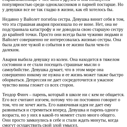
популярностью среди одноклассников и парней постарше. Но
у девушки все не так гладко в жизни, как ей хотелось бы.
Недавно у Вайолет погибла сестра. Девушка винит себя в том,
что эта страшная авария произошла по ее вине. Нет, она не
подстраивала катастрофу и не доводила свою старшую сестру
до крайней точки. Просто они всегда были чужими людьми и
Вайолет совершенно не интересовалась жизнью сестры. Она
была для нее чужой и события в ее жизни были чем-то
далеким.
Авария выбила девушку из колеи. Она находится в тяжелом
состоянии и ее стали посещать страшные мысли о
самоубийстве. Девушка думает, что в этом мире она
совершенно никому не нужна и ее жизнь может также быстро
оборваться. Депрессия не дает сосредоточится и ужасное
чувство вины гложет со всех сторон.
Теодор Финч – парень, который в школе ни с кем не общается.
Его все считают изгоем, потому что он постоянно говорит о
том, что не хочет жить. Его навязчивая идея не дает ему
развиваться и стремиться вперед. Девушка и парень одного
возраста, но у них в какой-то момент стало много общего.
Они просто замкнулись в себе и стали ждать минуты, когда
смогут осуществить свой злой умысел.