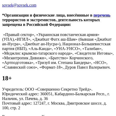
sovsek@sovsek.com
*Организации и физические лица, внесённные в
перечень
террористов и экстремистов, деятельность которых
запрещена в Российской Федерации:
«Правый сектор», «Украинская повстанческая армия»
(УПА),«ИГИЛ», «Джабхат Фатх аш-Шам» (бывшая «Джабхат
ан-Нусра», «Джебхат ан-Нусра»), Национал-Большевистская
партия (НБП), «Аль-Каида», «УНА-УНСО», «Талибан»,
«Меджлис крымско-татарского народа», «Свидетели Иеговы»,
«Мизантропик Дивижн», «Братство» Корчинского,
«Артподготовка», «Тризуб им. Степана Бандеры», «НСО»,
«Славянский союз», «Формат-18», Дуров Павел Валерьевич.
18+
Учредитель: ООО «Совершенно Секретно Трейд».
Юридический адрес: 360051, Кабардино-Балкарская Респ., г.
Нальчик, ул. Пачева, д. 36
Почтовый адрес: 127247, г. Москва, Дмитровское шоссе, д.
100, стр. 2