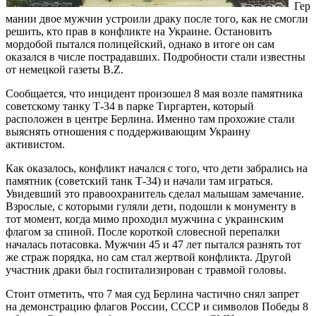
Гер
мании двое мужчин устроили драку после того, как не смогли
решить, кто прав в конфликте на Украине. Остановить
мордобой пытался полицейский, однако в итоге он сам
оказался в числе пострадавших. Подробности стали известны
от немецкой газеты B.Z.
Сообщается, что инцидент произошел 8 мая возле памятника
советскому танку Т-34 в парке Тиргартен, который
расположен в центре Берлина. Именно там прохожие стали
выяснять отношения с поддерживающим Украину
активистом.
Как оказалось, конфликт начался с того, что дети забрались на
памятник (советский танк Т-34) и начали там играться.
Увидевший это правоохранитель сделал малышам замечание.
Взрослые, с которыми гуляли дети, подошли к монументу в
тот момент, когда мимо проходил мужчина с украинским
флагом за спиной. После короткой словесной перепалки
началась потасовка. Мужчин 45 и 47 лет пытался разнять тот
же страж порядка, но сам стал жертвой конфликта. Другой
участник драки был госпитализирован с травмой головы.
Стоит отметить, что 7 мая суд Берлина частично снял запрет
на демонстрацию флагов России, СССР и символов Победы 8