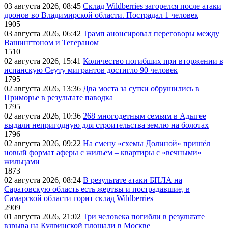
03 августа 2026, 08:45
Склад Wildberries загорелся после атаки
дронов во Владимирской области. Пострадал 1 человек
1905
03 августа 2026, 06:42
Трамп анонсировал переговоры между
Вашингтоном и Тегераном
1510
02 августа 2026, 15:41
Количество погибших при вторжении в
испанскую Сеуту мигрантов достигло 90 человек
1795
02 августа 2026, 13:36
Два моста за сутки обрушились в
Приморье в результате паводка
1795
02 августа 2026, 10:36
268 многодетным семьям в Адыгее
выдали непригодную для строительства землю на болотах
1796
02 августа 2026, 09:22
На смену «схемы Долиной» пришёл
новый формат аферы с жильем – квартиры с «вечными»
жильцами
1873
02 августа 2026, 08:24
В результате атаки БПЛА на
Саратовскую область есть жертвы и пострадавшие, в
Самарской области горит склад Wildberries
2909
01 августа 2026, 21:02
Три человека погибли в результате
взрыва на Кудринской площади в Москве