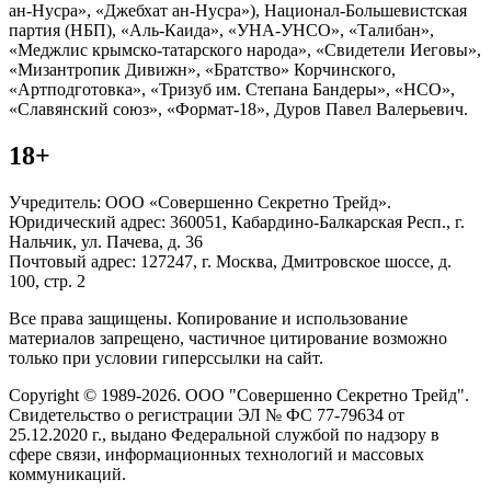
ан-Нусра», «Джебхат ан-Нусра»), Национал-Большевистская
партия (НБП), «Аль-Каида», «УНА-УНСО», «Талибан»,
«Меджлис крымско-татарского народа», «Свидетели Иеговы»,
«Мизантропик Дивижн», «Братство» Корчинского,
«Артподготовка», «Тризуб им. Степана Бандеры», «НСО»,
«Славянский союз», «Формат-18», Дуров Павел Валерьевич.
18+
Учредитель: ООО «Совершенно Секретно Трейд».
Юридический адрес: 360051, Кабардино-Балкарская Респ., г.
Нальчик, ул. Пачева, д. 36
Почтовый адрес: 127247, г. Москва, Дмитровское шоссе, д.
100, стр. 2
Все права защищены. Копирование и использование
материалов запрещено, частичное цитирование возможно
только при условии гиперссылки на сайт.
Copyright © 1989-2026. ООО "Совершенно Секретно Трейд".
Свидетельство о регистрации ЭЛ № ФС 77-79634 от
25.12.2020 г., выдано Федеральной службой по надзору в
сфере связи, информационных технологий и массовых
коммуникаций.