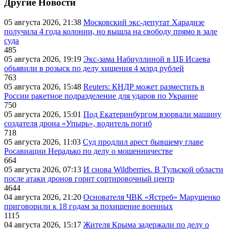
Другие Новости
05 августа 2026, 21:38
Московский экс-депутат Харадизе
получила 4 года колонии, но вышла на свободу прямо в зале
суда
485
05 августа 2026, 19:19
Экс-зама Набиуллиной в ЦБ Исаева
объявили в розыск по делу хищения 4 млрд рублей
763
05 августа 2026, 15:48
Reuters: КНДР может разместить в
России ракетное подразделение для ударов по Украине
750
05 августа 2026, 15:01
Под Екатеринбургом взорвали машину
создателя дрона «Упырь», водитель погиб
718
05 августа 2026, 11:03
Суд продлил арест бывшему главе
Росавиации Нерадько по делу о мошенничестве
664
05 августа 2026, 07:13
И снова Wildberries. В Тульской области
после атаки дронов горит сортировочный центр
4644
04 августа 2026, 21:20
Основателя ЧВК «Ястреб» Марущенко
приговорили к 18 годам за похищение военных
1115
04 августа 2026, 15:17
Жителя Крыма задержали по делу о