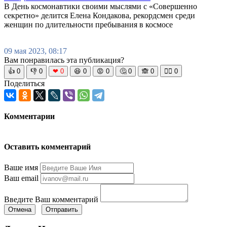
В День космонавтики своими мыслями с «Совершенно
секретно» делится Елена Кондакова, рекордсмен среди
женщин по длительности пребывания в космосе
09 мая 2023, 08:17
Вам понравилась эта публикация?
👍
0
👎
0
❤
0
😆
0
😡
0
🤔
0
🙈
0
🧘‍♀️
0
Поделиться
Комментарии
Оставить комментарий
Ваше имя
Ваш email
Введите Ваш комментарий
Отмена
Отправить