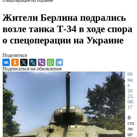
спецоперации на Украине
Жители Берлина подрались
возле танка Т-34 в ходе спора
о спецоперации на Украине
Поделиться
Подписаться на обновления
09
ма
я
20
23,
08:
17
В
сто
ли
це