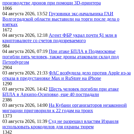
производстве дронов при помощи 3D‑принтера
1066
04 августа 2026, 13:52
Грузовики экс-начальника ГАИ
Волгоградской области выставили на торги после дела о
взятках
1672
04 августа 2026, 12:18
Агент ФБР украл почти $1 млн в
криптовалюте со счетов подозреваемого
984
04 августа 2026, 07:19
При атаке БПЛА в Подмосковье
погибли пять человек, также дроны атаковали склад под
Петербургом
2904
03 августа 2026, 21:33
ФАС возбудила дело против Apple из-за
отказа в предустановке Max и RuStore на iPhone
1290
03 августа 2026, 14:42
Шесть человек погибли при атаке
БПЛА в Архипо-Осиповке, еще 40 пострадали
2386
03 августа 2026, 14:00
На Кубани организаторов незаконной
миграции приговорили к 22 годам на троих
1373
03 августа 2026, 11:39
Суд не разрешил властям Израиля
использовать крокодилов для охраны тюрем
1342