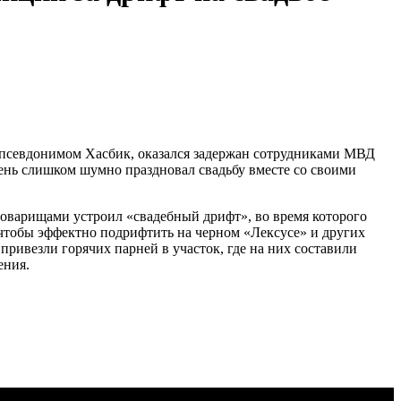
д псевдонимом Хасбик, оказался задержан сотрудниками МВД
рень слишком шумно праздновал свадьбу вместе со своими
оварищами устроил «свадебный дрифт», во время которого
чтобы эффектно подрифтить на черном «Лексусе» и других
ивезли горячих парней в участок, где на них составили
ения.