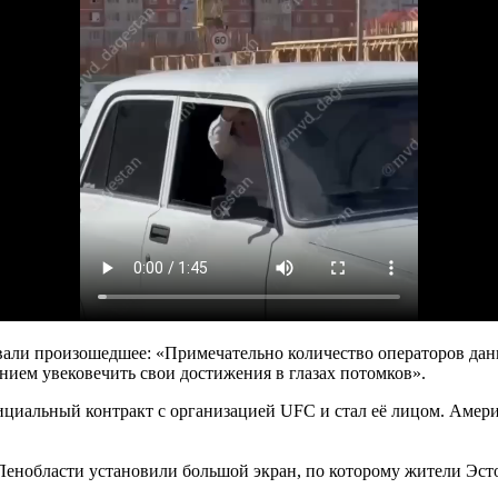
али произошедшее: «Примечательно количество операторов данн
нием увековечить свои достижения в глазах потомков».
ициальный контракт с организацией UFC и стал её лицом. Амер
 Ленобласти установили большой экран, по которому жители Эсто