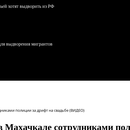
мьей хотят выдворить из РФ
для выдворения мигрантов
дниками полиции за дрифт на свадьбе (ВИДЕО)
в Махачкале сотрудниками пол