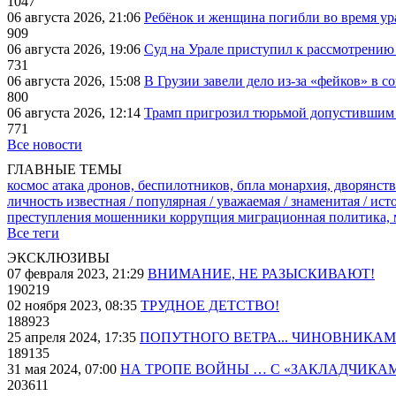
1047
06 августа 2026, 21:06
Ребёнок и женщина погибли во время ур
909
06 августа 2026, 19:06
Суд на Урале приступил к рассмотрени
731
06 августа 2026, 15:08
В Грузии завели дело из-за «фейков» в с
800
06 августа 2026, 12:14
Трамп пригрозил тюрьмой допустившим 
771
Все новости
ГЛАВНЫЕ ТЕМЫ
космос
атака дронов, беспилотников, бпла
монархия, дворянств
личность известная / популярная / уважаемая / знаменитая / ис
преступления
мошенники
коррупция
миграционная политика,
Все теги
ЭКСКЛЮЗИВЫ
07 февраля 2023, 21:29
ВНИМАНИЕ, НЕ РАЗЫСКИВАЮТ!
190219
02 ноября 2023, 08:35
ТРУДНОЕ ДЕТСТВО!
188923
25 апреля 2024, 17:35
ПОПУТНОГО ВЕТРА... ЧИНОВНИКАМ
189135
31 мая 2024, 07:00
НА ТРОПЕ ВОЙНЫ … С «ЗАКЛАДЧИКА
203611