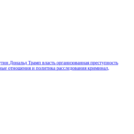
утин
Дональд Трамп
власть
организованная преступность
ные отношения и политика
расследования
криминал,