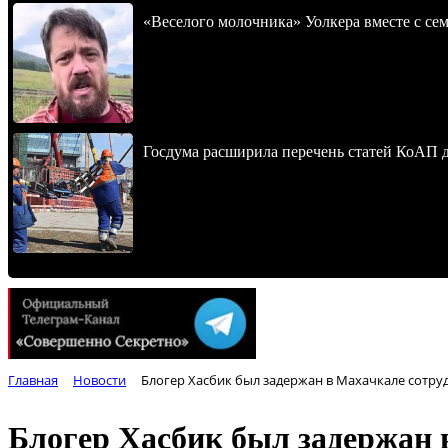
«Веселого молочника» Уолкера вместе с се
Госдума расширила перечень статей КоАП 
Главная
Новости
Блогер Хасбик был задержан в Махачкале сотру
Блогер Хасбик был задержан 