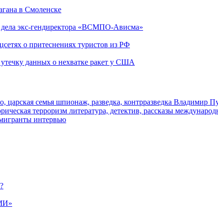
агана в Смоленске
ю дела экс-гендиректора «ВСМПО-Ависма»
оцсетях о притеснениях туристов из РФ
утечку данных о нехватке ракет у США
о, царская семья
шпионаж, разведка, контрразведка
Владимир П
торическая
терроризм
литература, детектив, рассказы
международ
 мигранты
интервью
?
МИ»