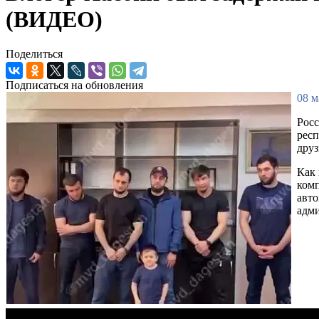
(ВИДЕО)
Поделиться
Подписаться на обновления
08 м
Росс
респ
друз
Как 
комп
авто
адм