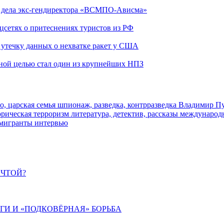
ю дела экс-гендиректора «ВСМПО-Ависма»
оцсетях о притеснениях туристов из РФ
утечку данных о нехватке ракет у США
ьной целью стал один из крупнейших НПЗ
о, царская семья
шпионаж, разведка, контрразведка
Владимир П
торическая
терроризм
литература, детектив, рассказы
международ
 мигранты
интервью
ЕЧТОЙ?
ИГИ И «ПОДКОВЁРНАЯ» БОРЬБА