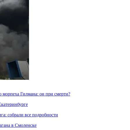
морпеха Гилмана: он при смерти?
 Екатеринбурге
га: собрали все подробности
агана в Смоленске