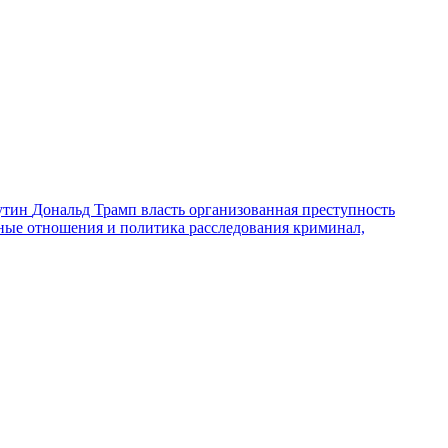
утин
Дональд Трамп
власть
организованная преступность
ные отношения и политика
расследования
криминал,