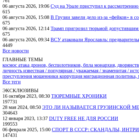
761
06 августа 2026, 19:06
Суд на Урале приступил к рассмотрени
615
06 августа 2026, 15:08
В Грузии завели дело из-за «фейков» в с
675
06 августа 2026, 12:14
Трамп пригрозил тюрьмой допустившим 
675
06 августа 2026, 09:34
ВСУ атаковали Ярославль: предварител
4449
Все новости
ГЛАВНЫЕ ТЕМЫ
космос
атака дронов, беспилотников, бпла
монархия, дворянств
личность известная / популярная / уважаемая / знаменитая / ис
преступления
мошенники
коррупция
миграционная политика,
Все теги
ЭКСКЛЮЗИВЫ
16 октября 2023, 08:30
ТЮРЕМНЫЕ ХРОНИКИ
197731
28 мая 2024, 08:50
ЭТО ЛИ НАЗЫВАЕТСЯ ГРУЗИНСКОЙ М
304643
12 января 2023, 13:37
DUTY FREE НЕ ДЛЯ РОССИИ
199553
06 февраля 2025, 15:00
СПОРТ В СССР: СКАНДАЛЫ, ИНТР
147431