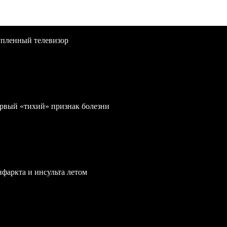
упленный телевизор
первый «тихий» признак болезни
нфаркта и инсульта летом