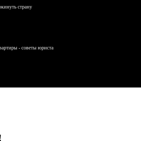
окинуть страну
вартиры - советы юриста
!