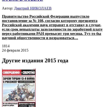
Автор:
Дмитрий НИКОЛАЕВ
Правительство Российской Федерации выпустило
постановление за № 108, согласно которому президента
Российской академии наук отправят в отставку в случае,
если срок невыплаты задолженности по заработной плате
перед работниками РАН превысит три месяца. Тут-то бы
научной общественности и возрадоваться…
1814
24 февраля 2015
Другие издания 2015 года