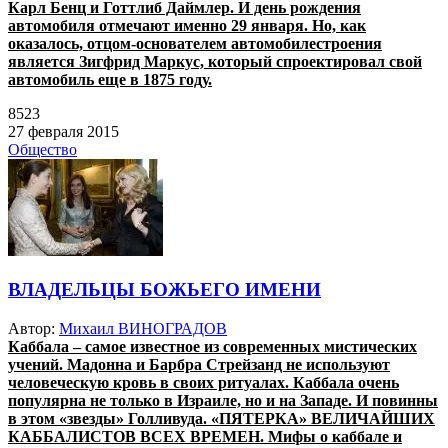
Карл Бенц и Готтлиб Даймлер. И день рождения
автомобиля отмечают именно 29 января. Но, как
оказалось, отцом-основателем автомобилестроения
является Зигфрид Маркус, который спроектировал свой
автомобиль еще в 1875 году.
8523
27 февраля 2015
Общество
ВЛАДЕЛЬЦЫ БОЖЬЕГО ИМЕНИ
Автор:
Михаил ВИНОГРАДОВ
Каббала – самое известное из современных мистических
учений.
Мадонна и Барбра Стрейзанд не используют
человеческую кровь в своих ритуалах. Каббала очень
популярна не только в Израиле, но и на Западе. И повинны
в этом «звезды» Голливуда. «ПЯТЕРКА» ВЕЛИЧАЙШИХ
КАББАЛИСТОВ ВСЕХ ВРЕМЕН. Мифы о каббале и