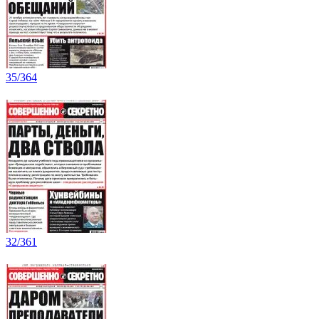
35/364
32/361