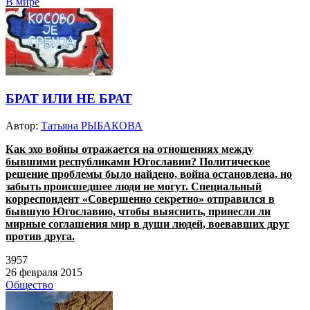
В мире
БРАТ ИЛИ НЕ БРАТ
Автор:
Татьяна РЫБАКОВА
Как эхо войны отражается на отношениях между
бывшими республиками Югославии? Политическое
решение проблемы было найдено, война остановлена, но
забыть происшедшее люди не могут. Специальный
корреспондент «Совершенно секретно» отправился в
бывшую Югославию, чтобы выяснить, принесли ли
мирные соглашения мир в души людей, воевавших друг
против друга.
3957
26 февраля 2015
Общество