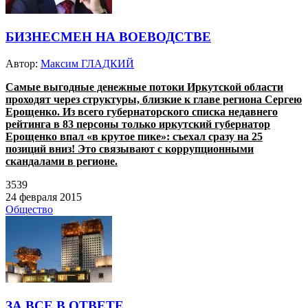
БИЗНЕСМЕН НА ВОЕВОДСТВЕ
Автор:
Максим ГЛАДКИЙ
Самые выгодные денежные потоки Иркутской области
проходят через структуры, близкие к главе региона Сергею
Ерощенко. Из всего губернаторского списка недавнего
рейтинга в 83 персоны только иркутский губернатор
Ерощенко впал «в крутое пике»: съехал сразу на 25
позиций вниз! Это связывают с коррупционными
скандалами в регионе.
3539
24 февраля 2015
Общество
ЗА ВСЕ В ОТВЕТЕ