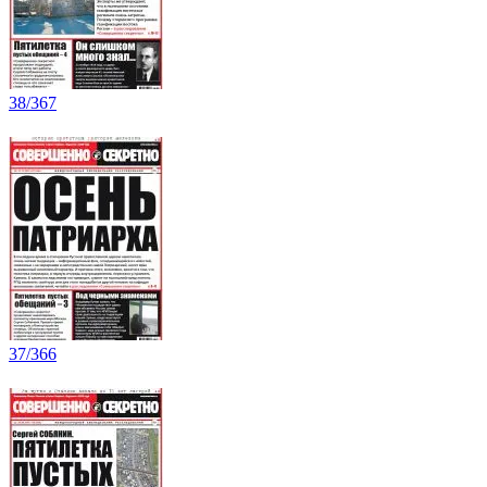
38/367
37/366