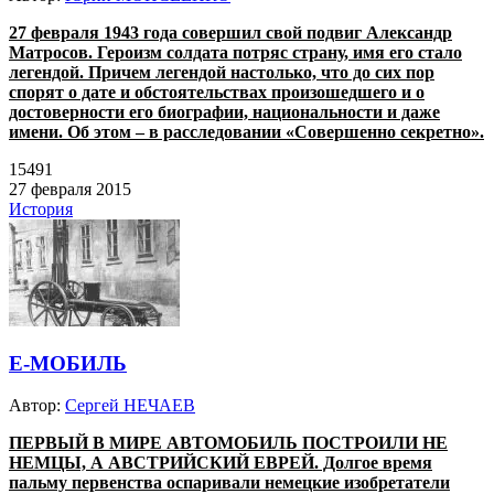
27 февраля 1943 года совершил свой подвиг Александр
Матросов. Героизм солдата потряс страну, имя его стало
легендой. Причем легендой настолько, что до сих пор
спорят о дате и обстоятельствах произошедшего и о
достоверности его биографии, национальности и даже
имени. Об этом – в расследовании «Совершенно секретно».
15491
27 февраля 2015
История
Е-МОБИЛЬ
Автор:
Сергей НЕЧАЕВ
ПЕРВЫЙ В МИРЕ АВТОМОБИЛЬ ПОСТРОИЛИ НЕ
НЕМЦЫ, А АВСТРИЙСКИЙ ЕВРЕЙ. Долгое время
пальму первенства оспаривали немецкие изобретатели