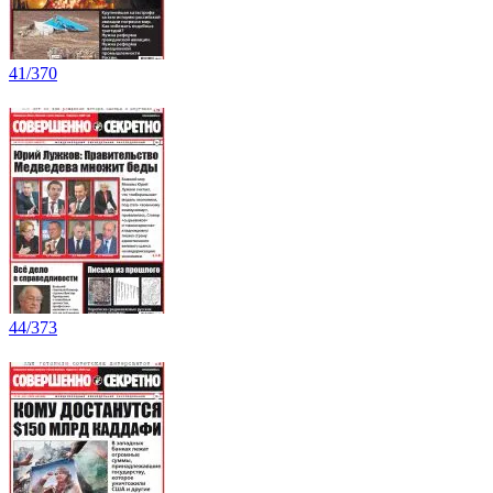
41/370
44/373