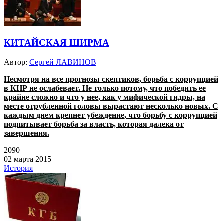
КИТАЙСКАЯ ШИРМА
Автор:
Сергей ЛАВИНОВ
Несмотря на все прогнозы скептиков, борьба с коррупцией
в КНР не ослабевает. Не только потому, что победить ее
крайне сложно и что у нее, как у мифической гидры, на
месте отрубленной головы вырастают несколько новых. С
каждым днем крепнет убеждение, что борьбу с коррупцией
подпитывает борьба за власть, которая далека от
завершения.
2090
02 марта 2015
История