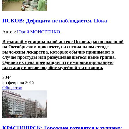
ПСКОВ: Дефицита не наблюдается. Пока
Автор:
Юрий МОИСЕЕНКО
В главной муниципальной аптеке Пскова, расположенной
на Октябрьском проспекте, на специальном стенде
выложены лекарства, которые обычно принимают в
случае простуды или разбушевавшегося ныне гри
ппа.
Однако их цена превращает эту импровизированную
выставку в некое подобие музейной экспозиции.
2044
25 февраля 2015
Общество
КРАСНОЯРСК: Горожане готовятся к худшему