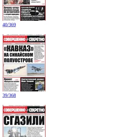
40/369
39/368