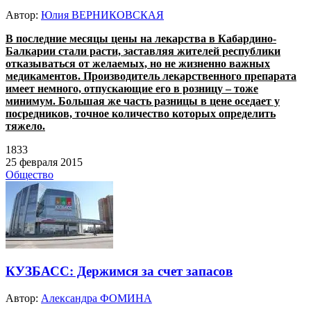
Автор:
Юлия ВЕРНИКОВСКАЯ
В последние месяцы цены на лекарства в Кабардино-
Балкарии стали расти, заставляя жителей республики
отказываться от желаемых, но не жизненно важных
медикаментов. Производитель лекарственного препарата
имеет немного, отпускающие его в розницу – тоже
минимум. Большая же часть разницы в цене оседает у
посредников, точное количество которых определить
тяжело.
1833
25 февраля 2015
Общество
КУЗБАСС: Держимся за счет запасов
Автор:
Александра ФОМИНА