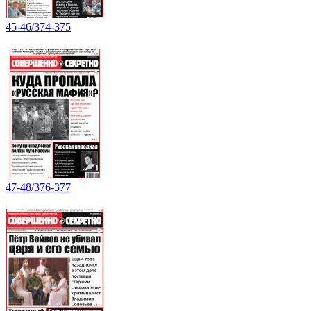
45-46/374-375
47-48/376-377