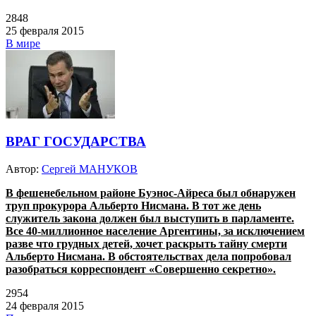
2848
25 февраля 2015
В мире
ВРАГ ГОСУДАРСТВА
Автор:
Сергей МАНУКОВ
В фешенебельном районе Буэнос-Айреса был обнаружен
труп прокурора Альберто Нисмана. В тот же день
служитель закона должен был выступить в парламенте.
Все 40-миллионное население Аргентины, за исключением
разве что грудных детей, хочет раскрыть тайну смерти
Альберто Нисмана. В обстоятельствах дела попробовал
разобраться корреспондент «Совершенно секретно».
2954
24 февраля 2015