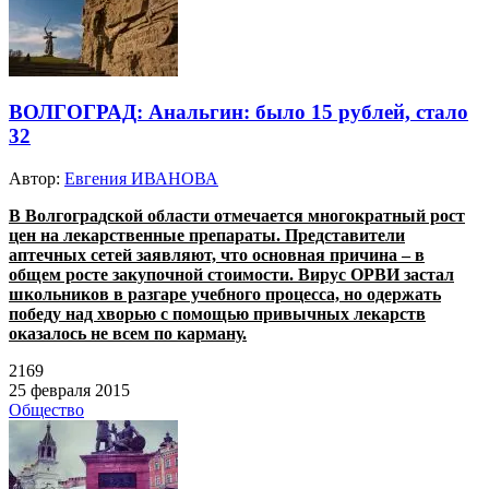
ВОЛГОГРАД: Анальгин: было 15 рублей, стало
32
Автор:
Евгения ИВАНОВА
В Волгогра
дской области отмечается многократный рост
цен на лекарственные препараты. Представители
аптечных сетей заявляют, что основная причина – в
общем росте закупочной стоимости.
Вирус ОРВИ застал
школьников в разгаре учебного процесса, но одержать
победу над хворью с помощью привычных лекарств
оказалось не всем по карману.
2169
25 февраля 2015
Общество