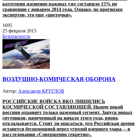
категории жизненно важных уже составило 15% по
сравнению с январем 2014 года. Однако, по прогнозам
экспертов, это еще «цветочки».
1695
25 февраля 2015
Безопасность
ВОЗДУШНО-КОМИЧЕСКАЯ ОБОРОНА
Автор:
Александр КРУГЛОВ
РОССИЙСКИЕ ВОЙСКА ВКО ЛИШИЛИСЬ
КОСМИЧЕСКОЙ СОСТАВЛЯЮЩЕЙ. Нынче покой
россиян охраняет только наземный сегмент. Запуск новых
спутников, намеченный на начало этого года, вновь
откладывается. Стоит ли опасаться, что Российская армия
останется беспомощной перед угрозой ядерного удара, – в
расследовании «Совершенно секретно».