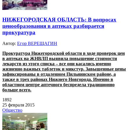
НИЖЕГОРОДСКАЯ ОБЛАСТЬ: В вопросах
ценообразования в аптеках разбирается
прокуратура
Автор:
Егор ВЕРЕЩАГИН
Прокуратура Нижегородской области в ходе проверок цен
в аптеках на ЖНВЛП выявила повышение стоимости
лекарств из этого списка – все они касались именно
жизненно важных таблеток и микстур. Завышенные цены
зафиксированы в отдаленном Пильнинском районе, а
также в трех районах Нижнего Новгорода
. Именно в
областном центре аптечного беспредела традиционно
больше всего.
1892
25 февраля 2015
Общество