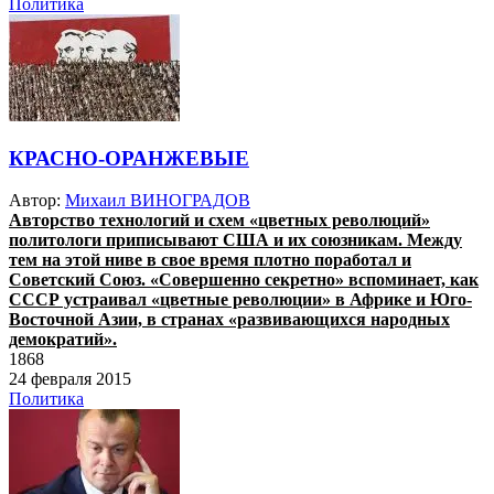
Политика
КРАСНО-ОРАНЖЕВЫЕ
Автор:
Михаил ВИНОГРАДОВ
Авторство технологий и схем «цветных революций»
политологи приписывают США и их союзникам. Между
тем на этой ниве в свое время плотно поработал и
Советский Союз. «Совершенно секретно» вспоминает, как
СССР устраивал «цветные революции» в Африке и Юго-
Восточной Азии, в странах «развивающихся народных
демократий».
1868
24 февраля 2015
Политика