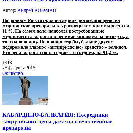
Автор:
Андрей КОФМАН
По данным Росстата, за последние два месяца цены на
медицинские препараты в Красноярском крае выросли на
11 %. На самом деле, наиболее востребованные
м
едикаменты выросли в цене как минимум на четверть, а
то и наполовину.
По иронии судьбы, больше других
подорожало главное «антикризисное» средство – валидол.
Его цена выросла почти вдвое – в среднем, на 91,2 %.
1913
25 февраля 2015
Общество
КАБАРДИНО-БАЛКАРИЯ: Посредники
закручивают цены даже на отечественные
препараты