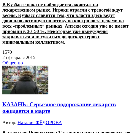
В Кузбассе пока не наблюдается ажиотаж на
лекарственном рынке. Игроки отрасли с тревогой ждут
весны.
Кузбасс славится тем, что власти здесь ведут
довольно активную политику по контролю за ценами на
всех «проблемных» рынках.
Аптеки сегодня уже не имеют
прибыли в 30–50 %. Некоторые уже вынуждены
закрываться или сужаться до дискаунтеров с
минимальным коллективом.
1570
25 февраля 2015
Общество
КАЗАНЬ: Серьезное подорожание лекарств
ожидается в марте
Автор:
Наталия ФЁДОРОВА
В этом году Прокуратура Татарстана начала проверять, не