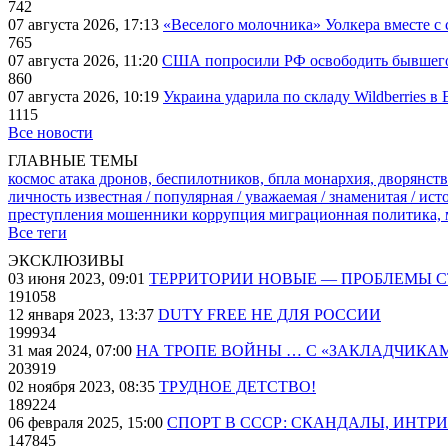
742
07 августа 2026, 17:13
«Веселого молочника» Уолкера вместе с 
765
07 августа 2026, 11:20
США попросили РФ освободить бывшего 
860
07 августа 2026, 10:19
Украина ударила по складу Wildberries в
1115
Все новости
ГЛАВНЫЕ ТЕМЫ
космос
атака дронов, беспилотников, бпла
монархия, дворянств
личность известная / популярная / уважаемая / знаменитая / ис
преступления
мошенники
коррупция
миграционная политика,
Все теги
ЭКСКЛЮЗИВЫ
03 июня 2023, 09:01
ТЕРРИТОРИИ НОВЫЕ — ПРОБЛЕМЫ 
191058
12 января 2023, 13:37
DUTY FREE НЕ ДЛЯ РОССИИ
199934
31 мая 2024, 07:00
НА ТРОПЕ ВОЙНЫ … С «ЗАКЛАДЧИКА
203919
02 ноября 2023, 08:35
ТРУДНОЕ ДЕТСТВО!
189224
06 февраля 2025, 15:00
СПОРТ В СССР: СКАНДАЛЫ, ИНТР
147845