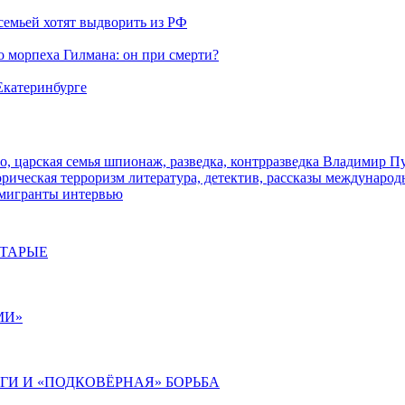
семьей хотят выдворить из РФ
морпеха Гилмана: он при смерти?
 Екатеринбурге
о, царская семья
шпионаж, разведка, контрразведка
Владимир П
торическая
терроризм
литература, детектив, рассказы
международ
 мигранты
интервью
СТАРЫЕ
МИ»
ИГИ И «ПОДКОВЁРНАЯ» БОРЬБА