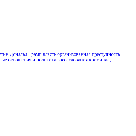
утин
Дональд Трамп
власть
организованная преступность
ные отношения и политика
расследования
криминал,