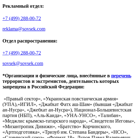
Рекламный отдел:
+7 (499) 288-00-72
reklama@sovsek.com
Отдел распространения:
+7 (499) 288-00-72
sovsek@sovsek.com
*Организации и физические лица, внесённные в
перечень
террористов и экстремистов, деятельность которых
запрещена в Российской Федерации:
«Правый сектор», «Украинская повстанческая армия»
(УПА),«ИГИЛ», «Джабхат Фатх аш-Шам» (бывшая «Джабхат
ан-Нусра», «Джебхат ан-Нусра»), Национал-Большевистская
партия (НБП), «Аль-Каида», «УНА-УНСО», «Талибан»,
«Меджлис крымско-татарского народа», «Свидетели Иеговы»,
«Мизантропик Дивижн», «Братство» Корчинского,
«Артподготовка», «Тризуб им. Степана Бандеры», «НСО»,
«Славянский союз», «Формат-18», Дуров Павел Валерьевич.