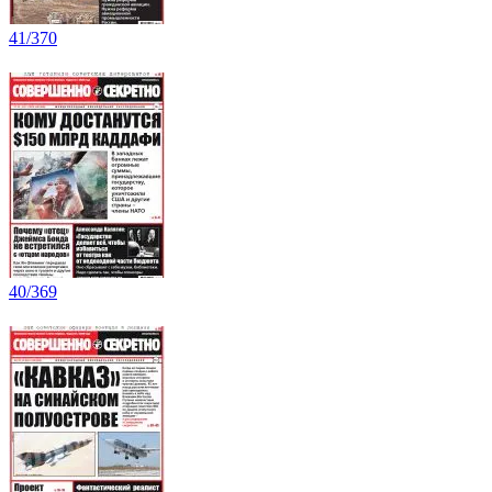
41/370
40/369