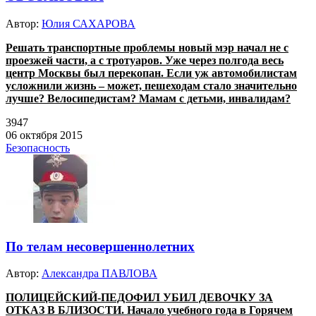
Автор:
Юлия САХАРОВА
Решать транспортные проблемы новый мэр начал не с
проезжей части, а с тротуаров. Уже через полгода весь
центр Москвы был перекопан. Если уж автомобилистам
усложнили жизнь – может, пешеходам стало значительно
лучше? Велосипедистам? Мамам с детьми, инвалидам?
3947
06 октября 2015
Безопасность
По телам несовершеннолетних
Автор:
Александра ПАВЛОВА
ПОЛИЦЕЙСКИЙ-ПЕДОФИЛ УБИЛ ДЕВОЧКУ ЗА
ОТКАЗ В БЛИЗОСТИ. Начало учебного года в Горячем