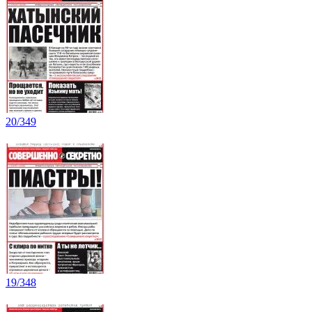
20/349
19/348