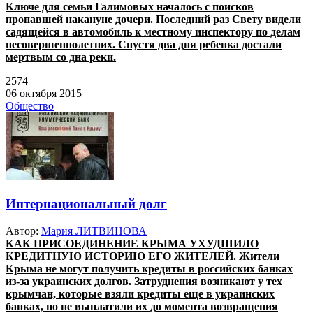
Ключе для семьи Галимовых началось с поисков
пропавшей накануне дочери. Последний раз Свету видели
садящейся в автомобиль к местному инспектору по делам
несовершеннолетних. Спустя два дня ребенка достали
мертвым со дна реки.
2574
06 октября 2015
Общество
Интернациональный долг
Автор:
Мария ЛИТВИНОВА
КАК ПРИСОЕДИНЕНИЕ КРЫМА УХУДШИЛО
КРЕДИТНУЮ ИСТОРИЮ ЕГО ЖИТЕЛЕЙ.
Жители
Крыма не могут получить кредиты в российских банках
из-за украинских долгов. Затруднения возникают у тех
крымчан, которые взяли кредиты еще в украинских
банках, но не выплатили их до момента возвращения