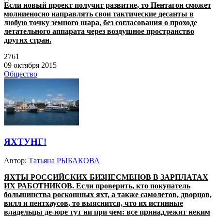
Если новый проект получит развитие, то Пентагон сможет
молниеносно направлять свои тактические десанты в
любую точку земного шара, без согласования о проходе
летательного аппарата через воздушное пространство
других стран.
2761
09 октября 2015
Общество
ЯХТУНГ!
Автор:
Татьяна РЫБАКОВА
ЯХТЫ РОССИЙСКИХ БИЗНЕСМЕНОВ В ЗАРПЛАТАХ
ИХ РАБОТНИКОВ. Если проверить, кто покупатель
большинства роскошных яхт, а также самолетов, дворцов,
вилл и пентхаусов, то выяснится, что их истинные
владельцы де-юре тут ни при чем: все принадлежит неким