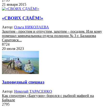
2735
21 января 2015
«СВОИХ СДАЁМ!»
Автор:
Ольга НИКОЛАЕВА
Захотим - простим и отпустим, захотим – посадим. Или кому
помешал замначальника отдела полиции № 3 г. Балашова
Саратовск...
8724
20 июля 2023
Заповедный спецназ
Автор:
Николай ТАРАСЕНКО
Как спецотряд «Баргузин» боролся с рыбной мафией на
Байкале
2795