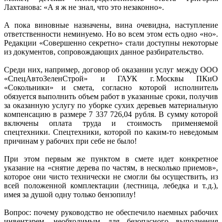
Лахтанова: «А я ж не знал, что это незаконно».
А пока виновные назначены, вина очевидна, наступление
ответственности неминуемо. Но во всем этом есть одно «но».
Редакции «Совершенно секретно» стали доступны некоторые
из документов, сопровождающих данное разбирательство.
Среди них, например, договор об оказании услуг между ООО
«СпецАвтоЗеленСтрой» и ГАУК г. Москвы ПКиО
«Сокольники» и смета, согласно которой исполнитель
обязуется выполнить объем работ в указанные сроки, получив
за оказанную услугу по уборке сухих деревьев материальную
компенсацию в размере 7 337 726,04 рубля. В сумму которой
включены оплата труда и стоимость применяемой
спецтехники. Спецтехники, которой по каким-то неведомым
причинам у рабочих при себе не было!
При этом первым же пунктом в смете идет конкретное
указание на «снятие дерева по частям, в несколько приемов»,
которое они чисто технически не смогли бы осуществить, из
всей положенной комплектации (лестница, лебедка и т. д.),
имея за душой одну только бензопилу!
Вопрос: почему руководство не обеспечило наемных рабочих
инвентарем, необходимым для безопасного выполнения