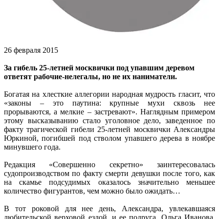
26 февраля 2015
За гибель 25-летней москвички под упавшим деревом
ответят рабочие-нелегалы, но не их наниматели.
Богатая на хлесткие аллегории народная мудрость гласит, что
«законы – это паутина: крупные мухи сквозь нее
прорываются, а мелкие – застревают». Наглядным примером
этому высказыванию стало уголовное дело, заведенное по
факту трагической гибели 25-летней москвички Александры
Юркиной, погибшей под стволом упавшего дерева в ноябре
минувшего года.
Редакция «Совершенно секретно» заинтересовалась
судопроизводством по факту смерти девушки после того, как
на скамье подсудимых оказалось значительно меньшее
количество фигурантов, чем можно было ожидать…
В тот роковой для нее день, Александра, увлекавшаяся
любительской верховой ездой, и ее подруга, Ольга Иванова,