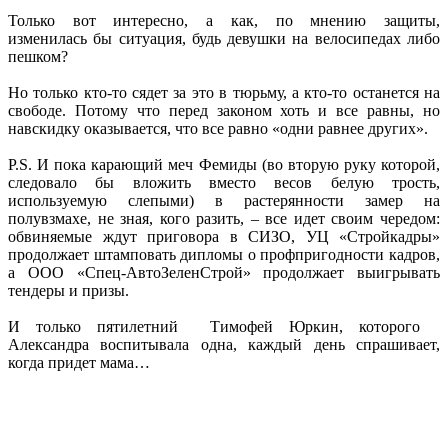
Только вот интересно, а как, по мнению защиты,
изменилась бы ситуация, будь девушки на велосипедах либо
пешком?
Но только кто-то сядет за это в тюрьму, а кто-то останется на
свободе. Потому что перед законом хоть и все равны, но
навскидку оказывается, что все равно «одни равнее других».
P.S. И пока карающий меч Фемиды (во вторую руку которой,
следовало бы вложить вместо весов белую трость,
используемую слепыми) в растерянности замер на
полувзмахе, не зная, кого разить, – все идет своим чередом:
обвиняемые ждут приговора в СИЗО, УЦ «Стройкадры»
продолжает штамповать дипломы о профпригодности кадров,
а ООО «Спец-АвтоЗеленСтрой» продолжает выигрывать
тендеры и призы.
И только пятилетний Тимофей Юркин, которого
Александра воспитывала одна, каждый день спрашивает,
когда придет мама…