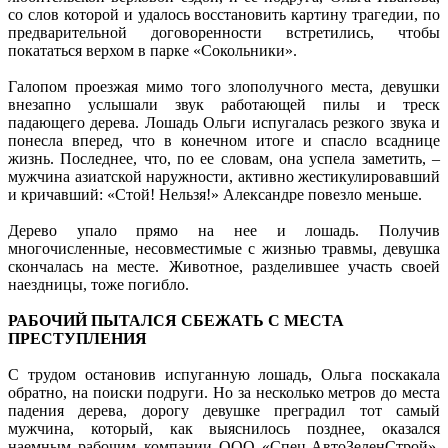
со слов которой и удалось восстановить картину трагедии, по
предварительной договоренности встретились, чтобы
покататься верхом в парке «Сокольники».
Галопом проезжая мимо того злополучного места, девушки
внезапно услышали звук работающей пилы и треск
падающего дерева. Лошадь Ольги испугалась резкого звука и
понесла вперед, что в конечном итоге и спасло всаднице
жизнь. Последнее, что, по ее словам, она успела заметить, –
мужчина азиатской наружности, активно жестикулировавший
и кричавший: «Стой! Нельзя!» Александре повезло меньше.
Дерево упало прямо на нее и лошадь. Получив
многочисленные, несовместимые с жизнью травмы, девушка
скончалась на месте. Животное, разделившее участь своей
наездницы, тоже погибло.
РАБОЧИЙ ПЫТАЛСЯ СБЕЖАТЬ С МЕСТА
ПРЕСТУПЛЕНИЯ
С трудом остановив испуганную лошадь, Ольга поскакала
обратно, на поиски подруги. Но за несколько метров до места
падения дерева, дорогу девушке преградил тот самый
мужчина, который, как выяснилось позднее, оказался
наемным рабочим компании ООО «Спец-АвтоЗеленСтрой»,