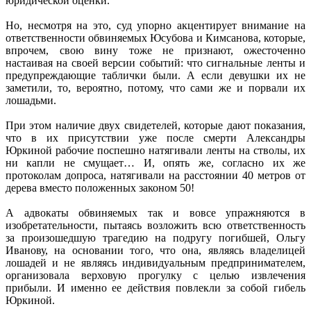
юридической оценки.
Но, несмотря на это, суд упорно акцентирует внимание на
ответственности обвиняемых Юсубова и Кимсанова, которые,
впрочем, свою вину тоже не признают, ожесточенно
настаивая на своей версии событий: что сигнальные ленты и
предупреждающие таблички были. А если девушки их не
заметили, то, вероятно, потому, что сами же и порвали их
лошадьми.
При этом наличие двух свидетелей, которые дают показания,
что в их присутствии уже после смерти Александры
Юркиной рабочие поспешно натягивали ленты на стволы, их
ни капли не смущает… И, опять же, согласно их же
протоколам допроса, натягивали на расстоянии 40 метров от
дерева вместо положенных законом 50!
А адвокаты обвиняемых так и вовсе упражняются в
изобретательности, пытаясь возложить всю ответственность
за произошедшую трагедию на подругу погибшей, Ольгу
Иванову, на основании того, что она, являясь владелицей
лошадей и не являясь индивидуальным предпринимателем,
организовала верховую прогулку с целью извлечения
прибыли. И именно ее действия повлекли за собой гибель
Юркиной.