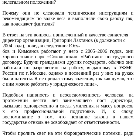
нелегальном положении?
Почему они не следовали техническим инструкциям и
рекомендациям по валке леса и выполняли свою работу так,
как подскажет фантазия?
В ответ на эти вопросы привлеченный в качестве свидетеля
директор организации, Григорий Лахтанов (в должности с
2004 года), поведал следствию: Юсу-
бов и Кимсанов работают у него с 2005–2006 годов, они
хорошо знают парк «Сокольники». «Работают по трудового
договору. Будучи гражданами других государств, обычно они
работали по разрешению на работу, выданному в УФМС
России по г. Москве, однако в последний раз у них на руках
были патенты. Я не придал этому значения, так как думал, что
с ним можно работать у юридического лица».
Подобная наивность и неосведомленность человека, на
протяжении десяти лет занимающего пост директора,
вызывает одновременно и слезы умиления, и массу вопросов
к его профессиональной подготовке. И, к слову,
воспоминание о том, что незнание закона в нашем
государстве отнюдь не освобождает от ответственности.
Чтобы пролить свет на эти бюрократические потемки, ради