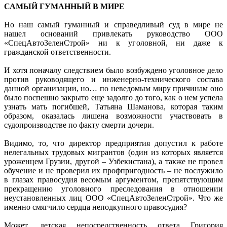
САМЫЙ ГУМАННЫЙ В МИРЕ
Но наш самый гуманный и справедливый суд в мире не
нашел оснований привлекать руководство ООО
«СпецАвтоЗеленСтрой» ни к уголовной, ни даже к
гражданской ответственности.
И хотя поначалу следствием было возбуждено уголовное дело
против руководящего и инженерно-технического состава
данной организации, но… по неведомым миру причинам оно
было поспешно закрыто еще задолго до того, как о нем успела
узнать мать погибшей, Татьяна Шаманова, которая таким
образом, оказалась лишена возможности участвовать в
судопроизводстве по факту смерти дочери.
Видимо, то, что директор предприятия допустил к работе
нелегальных трудовых мигрантов (один из которых является
уроженцем Грузии, другой – Узбекистана), а также не провел
обучение и не проверил их профпригодность – не послужило
в глазах правосудия весомым аргументом, препятствующим
прекращению уголовного преследования в отношении
неустановленных лиц ООО «СпецАвтоЗеленСтрой». Что же
именно смягчило сердца неподкупного правосудия?
Может, детская непосредственность ответа Григория