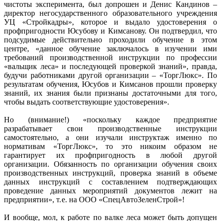
чистоты эксперимента, был допрошен и Денис Кандинов –
директор негосударственного образовательного учреждения
УЦ «Стройкадры», которое и выдало удостоверения о
профпригодности Юсубову и Кимсанову. Он подтвердил, что
подсудимые действительно проходили обучение в этом
центре, «данное обучение заключалось в изучении ими
требований производственной инструкции по профессии
«вальщик леса» и последующей проверкой знаний», правда,
будучи работниками другой организации – «ТоргЛюкс». По
результатам обучения, Юсубов и Кимсанов прошли проверку
знаний, их знания были признаны достаточными для того,
чтобы выдать соответствующие удостоверения».
Но (внимание!) «поскольку каждое предприятие
разрабатывает свои производственные инструкции
самостоятельно, а они изучали инструктаж именно по
нормативам «ТоргЛюкс», то это никоим образом не
гарантирует их профпригодность в любой другой
организации. Обязанность по организации обучения своих
производственных инструкций, проверка знаний в объеме
данных инструкций с составлением подтверждающих
проведение данных мероприятий документов лежит на
предприятии», т. е. на ООО «СпецАвтоЗеленСтрой»!
И вообще, мол, к работе по валке леса может быть допущен