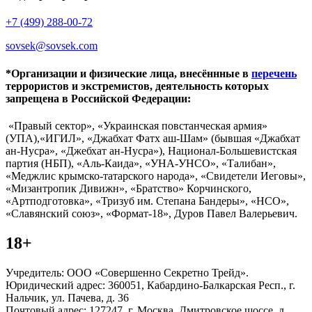
+7 (499) 288-00-72
sovsek@sovsek.com
*Организации и физические лица, внесённные в
перечень
террористов и экстремистов, деятельность которых
запрещена в Российской Федерации:
«Правый сектор», «Украинская повстанческая армия»
(УПА),«ИГИЛ», «Джабхат Фатх аш-Шам» (бывшая «Джабхат
ан-Нусра», «Джебхат ан-Нусра»), Национал-Большевистская
партия (НБП), «Аль-Каида», «УНА-УНСО», «Талибан»,
«Меджлис крымско-татарского народа», «Свидетели Иеговы»,
«Мизантропик Дивижн», «Братство» Корчинского,
«Артподготовка», «Тризуб им. Степана Бандеры», «НСО»,
«Славянский союз», «Формат-18», Дуров Павел Валерьевич.
18+
Учредитель: ООО «Совершенно Секретно Трейд».
Юридический адрес: 360051, Кабардино-Балкарская Респ., г.
Нальчик, ул. Пачева, д. 36
Почтовый адрес: 127247, г. Москва, Дмитровское шоссе, д.