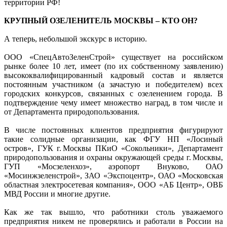
территории РФ!
КРУПНЫЙ ОЗЕЛЕНИТЕЛЬ МОСКВЫ – КТО ОН?
А теперь, небольшой экскурс в историю.
ООО «СпецАвтоЗеленСтрой» существует на российском
рынке более 10 лет, имеет (по их собственному заявлению)
высококвалифицированный кадровый состав и является
постоянным участником (а зачастую и победителем) всех
городских конкурсов, связанных с озеленением города. В
подтверждение чему имеет множество наград, в том числе и
от Департамента природопользования.
В числе постоянных клиентов предприятия фигурируют
такие солидные организации, как ФГУ НП «Лосиный
остров», ГУК г. Москвы ПКиО «Сокольники», Департамент
природопользования и охраны окружающей среды г. Москвы,
ГУП «Мосзеленхоз», аэропорт Внуково, ОАО
«Мосинжзеленстрой», ЗАО «Экспоцентр», ОАО «Московская
областная электросетевая компания», ООО «АБ Центр», ОВБ
МВД России и многие другие.
Как же так вышло, что работники столь уважаемого
предприятия никем не проверялись и работали в России на