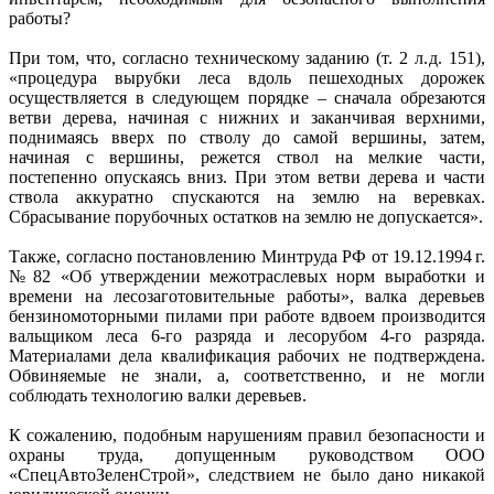
работы?
При том, что, согласно техническому заданию (т. 2 л. д. 151),
«процедура вырубки леса вдоль пешеходных дорожек
осуществляется в следующем порядке – сначала обрезаются
ветви дерева, начиная с нижних и заканчивая верхними,
поднимаясь вверх по стволу до самой вершины, затем,
начиная с вершины, режется ствол на мелкие части,
постепенно опускаясь вниз. При этом ветви дерева и части
ствола аккуратно спускаются на землю на веревках.
Сбрасывание порубочных остатков на землю не допускается».
Также, согласно постановлению Минтруда РФ от 19.12.1994 г.
№ 82 «Об утверждении межотраслевых норм выработки и
времени на лесозаготовительные работы», валка деревьев
бензиномоторными пилами при работе вдвоем производится
вальщиком леса 6-го разряда и лесорубом 4-го разряда.
Материалами дела квалификация рабочих не подтверждена.
Обвиняемые не знали, а, соответственно, и не могли
соблюдать технологию валки деревьев.
К сожалению, подобным нарушениям правил безопасности и
охраны труда, допущенным руководством ООО
«СпецАвтоЗеленСтрой», следствием не было дано никакой