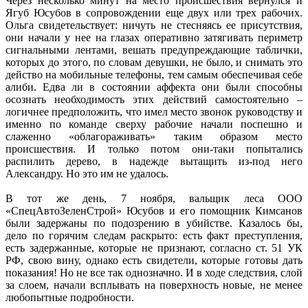
Через несколько минут на место происшествия вернулся и
Ягуб Юсубов в сопровождении еще двух или трех рабочих.
Ольга свидетельствует: ничуть не стесняясь ее присутствия,
они начали у нее на глазах оперативно затягивать периметр
сигнальными лентами, вешать предупреждающие таблички,
которых до этого, по словам девушки, не было, и снимать это
действо на мобильные телефоны, тем самым обеспечивая себе
алиби. Едва ли в состоянии аффекта они были способны
осознать необходимость этих действий самостоятельно –
логичнее предположить, что имел место звонок руководству и
именно по команде сверху рабочие начали поспешно и
слаженно «облагораживать» таким образом место
происшествия. И только потом они-таки попытались
распилить дерево, в надежде вытащить из-под него
Александру. Но это им не удалось.
В тот же день, 7 ноября, вальщик леса ООО
«СпецАвтоЗеленСтрой» Юсубов и его помощник Кимсанов
были задержаны по подозрению в убийстве. Казалось бы,
дело по горячим следам раскрыто: есть факт преступления,
есть задержанные, которые не признают, согласно ст. 51 УК
РФ, свою вину, однако есть свидетели, которые готовы дать
показания! Но не все так однозначно. И в ходе следствия, слой
за слоем, начали всплывать на поверхность новые, не менее
любопытные подробности.