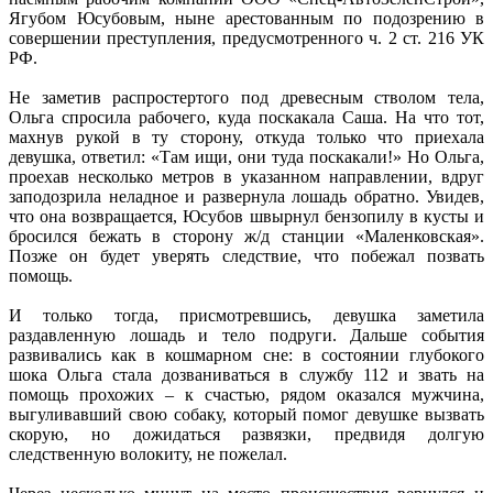
Ягубом Юсубовым, ныне арестованным по подозрению в
совершении преступления, предусмотренного ч. 2 ст. 216 УК
РФ.
Не заметив распростертого под древесным стволом тела,
Ольга спросила рабочего, куда поскакала Саша. На что тот,
махнув рукой в ту сторону, откуда только что приехала
девушка, ответил: «Там ищи, они туда поскакали!» Но Ольга,
проехав несколько метров в указанном направлении, вдруг
заподозрила неладное и развернула лошадь обратно. Увидев,
что она возвращается, Юсубов швырнул бензопилу в кусты и
бросился бежать в сторону ж/д станции «Маленковская».
Позже он будет уверять следствие, что побежал позвать
помощь.
И только тогда, присмотревшись, девушка заметила
раздавленную лошадь и тело подруги. Дальше события
развивались как в кошмарном сне: в состоянии глубокого
шока Ольга стала дозваниваться в службу 112 и звать на
помощь прохожих – к счастью, рядом оказался мужчина,
выгуливавший свою собаку, который помог девушке вызвать
скорую, но дожидаться развязки, предвидя долгую
следственную волокиту, не пожелал.