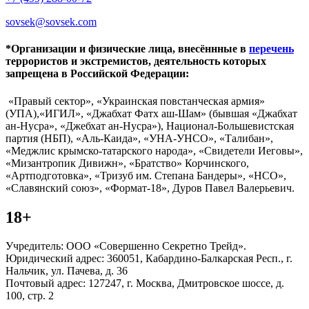
sovsek@sovsek.com
*Организации и физические лица, внесённные в
перечень
террористов и экстремистов, деятельность которых
запрещена в Российской Федерации:
«Правый сектор», «Украинская повстанческая армия»
(УПА),«ИГИЛ», «Джабхат Фатх аш-Шам» (бывшая «Джабхат
ан-Нусра», «Джебхат ан-Нусра»), Национал-Большевистская
партия (НБП), «Аль-Каида», «УНА-УНСО», «Талибан»,
«Меджлис крымско-татарского народа», «Свидетели Иеговы»,
«Мизантропик Дивижн», «Братство» Корчинского,
«Артподготовка», «Тризуб им. Степана Бандеры», «НСО»,
«Славянский союз», «Формат-18», Дуров Павел Валерьевич.
18+
Учредитель: ООО «Совершенно Секретно Трейд».
Юридический адрес: 360051, Кабардино-Балкарская Респ., г.
Нальчик, ул. Пачева, д. 36
Почтовый адрес: 127247, г. Москва, Дмитровское шоссе, д.
100, стр. 2