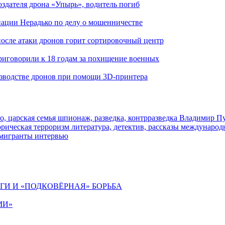
здателя дрона «Упырь», водитель погиб
иации Нерадько по делу о мошенничестве
 после атаки дронов горит сортировочный центр
иговорили к 18 годам за похищение военных
изводстве дронов при помощи 3D‑принтера
о, царская семья
шпионаж, разведка, контрразведка
Владимир П
торическая
терроризм
литература, детектив, рассказы
международ
 мигранты
интервью
ИГИ И «ПОДКОВЁРНАЯ» БОРЬБА
МИ»