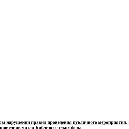
ы нарушении правил проведения публичного мероприятия, н
роповедник читал Библию со смартфона