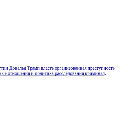
утин
Дональд Трамп
власть
организованная преступность
ные отношения и политика
расследования
криминал,