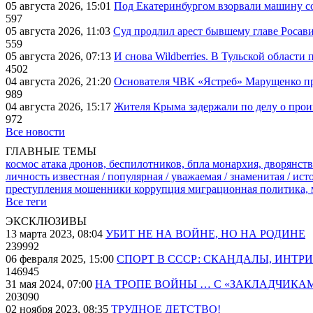
05 августа 2026, 15:01
Под Екатеринбургом взорвали машину со
597
05 августа 2026, 11:03
Суд продлил арест бывшему главе Росав
559
05 августа 2026, 07:13
И снова Wildberries. В Тульской области
4502
04 августа 2026, 21:20
Основателя ЧВК «Ястреб» Марущенко пр
989
04 августа 2026, 15:17
Жителя Крыма задержали по делу о про
972
Все новости
ГЛАВНЫЕ ТЕМЫ
космос
атака дронов, беспилотников, бпла
монархия, дворянств
личность известная / популярная / уважаемая / знаменитая / ис
преступления
мошенники
коррупция
миграционная политика,
Все теги
ЭКСКЛЮЗИВЫ
13 марта 2023, 08:04
УБИТ НЕ НА ВОЙНЕ, НО НА РОДИНЕ
239992
06 февраля 2025, 15:00
СПОРТ В СССР: СКАНДАЛЫ, ИНТР
146945
31 мая 2024, 07:00
НА ТРОПЕ ВОЙНЫ … С «ЗАКЛАДЧИКА
203090
02 ноября 2023, 08:35
ТРУДНОЕ ДЕТСТВО!