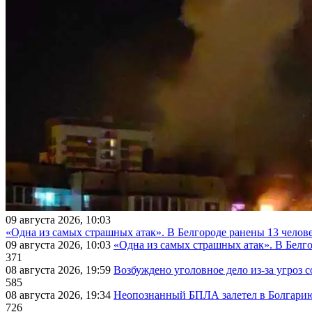
09 августа 2026, 10:03
«Одна из самых страшных атак». В Белгороде ранены 13 челове
09 августа 2026, 10:03
«Одна из самых страшных атак». В Белго
371
08 августа 2026, 19:59
Возбуждено уголовное дело из-за угроз 
585
08 августа 2026, 19:34
Неопознанный БПЛА залетел в Болгарию 
726