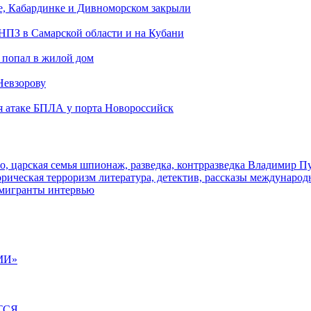
е, Кабардинке и Дивноморском закрыли
 НПЗ в Самарской области и на Кубани
 попал в жилой дом
Невзорову
я атаке БПЛА у порта Новороссийск
о, царская семья
шпионаж, разведка, контрразведка
Владимир П
торическая
терроризм
литература, детектив, рассказы
международ
 мигранты
интервью
МИ»
ТСЯ