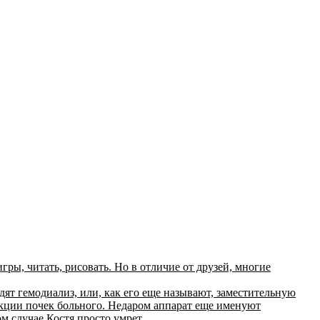
гры, читать, рисовать. Но в отличие от друзей, многие
дят гемодиализ, или, как его еще называют, заместительную
кции почек больного. Недаром аппарат еще именуют
м случае Костя просто умрет.