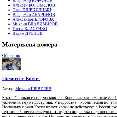
Владимир ВОРОНОВ
Алексей БОГОМОЛОВ
Олег ПШЕНИЧНЫЙ
Владимир АБАРИНОВ
Александра ЕГОРОВА
Михаил ВЛАДИМИРОВ
Елена ВЛАСЕНКО
Вадим ДУБНОВ
Материалы номера
Общество
Помогите Косте!
Автор:
Михаил ШЕВЕЛЁВ
Костя Гавриков из подмосковного Королева, как и многие его 1
увлечения ему не доступны. У подростка – хроническая почечн
Поскольку почки Кости практически не действуют, в Российско
терапию. Заместительную потому, что подростка подключают 
«искусственной почкой». Он очищает кровь от продуктов жизн