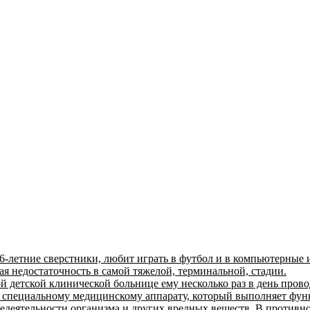
6-летние сверстники, любит играть в футбол и в компьютерные и
ая недостаточность в самой тяжелой, терминальной, стадии.
й детской клинической больнице ему несколько раз в день прово
к специальному медицинскому аппарату, который выполняет фун
едеятельности организма и других вредных веществ. В противно