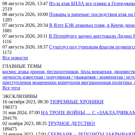
08 августа 2026, 13:47
Из-за атак БПЛА все пляжи в Геленджик
2519
08 августа 2026, 10:00
Пожары и раненые: последствия атак на
1285
07 августа 2026, 20:34
В Ялте БЭК атаковал пляж, в Керчи дрон
1881
07 августа 2026, 20:11
В Петербурге заочно арестовали Лидию 
1116
07 августа 2026, 18:37
Сухогруз под турецким флагом подвергс
1172
Все новости
ГЛАВНЫЕ ТЕМЫ
космос
атака дронов, беспилотников, бпла
монархия, дворянств
личность известная / популярная / уважаемая / знаменитая / ис
преступления
мошенники
коррупция
миграционная политика,
Все теги
ЭКСКЛЮЗИВЫ
16 октября 2023, 08:30
ТЮРЕМНЫЕ ХРОНИКИ
198373
31 мая 2024, 07:00
НА ТРОПЕ ВОЙНЫ … С «ЗАКЛАДЧИКА
204176
02 ноября 2023, 08:35
ТРУДНОЕ ДЕТСТВО!
189475
24 января 2023, 17:01
СБЕРБАНК – ДЕПОЗИТЫ ЗАКРЫВАЮ