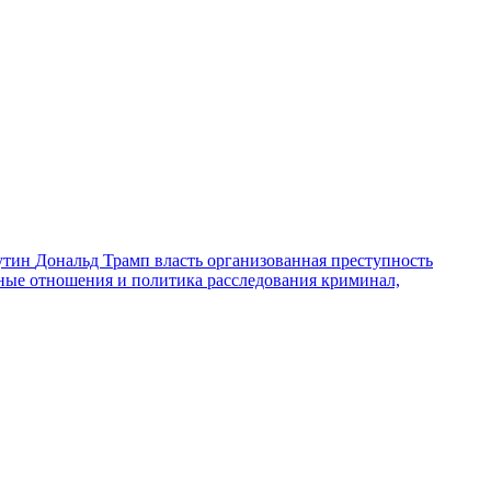
утин
Дональд Трамп
власть
организованная преступность
ные отношения и политика
расследования
криминал,