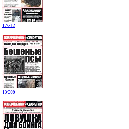
17/312
13/308