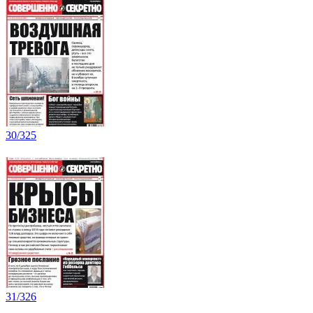
30/325
31/326