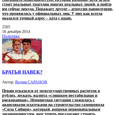
стоят реальные трагедии многих реальных людей, и пойти
им сейчас некуда. Поражает другое – агрессия равнодушия,
что проявилась у официальных лиц. У них как всегда
оказался точный адрес – хата с краю.
2505
16 декабря 2014
Политика
БРАТЬЯ НАВЕК?
Автор:
Вадим САРАНОВ
Пекин отказался от межгосударственных расчетов в
рублях, дескать, валюта «слишком нестабильная и
рискованная». Непонятная ситуация сложилась с
авансовыми платежами на строительство газопровода
«Сила Сибири», который, вопреки первоначальным
договоренностям, нам теперь предлагают строить