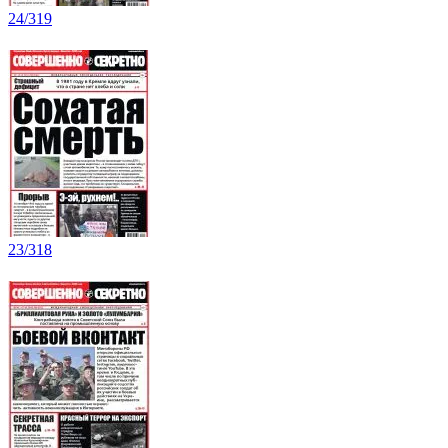
24/319
23/318