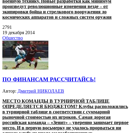
военную технику. Новые разработки как минимум
произведут революционные изменения везде – от
экипировки бойца и стрелкового вооружения до
космических аппаратов и сложных систем оружия
2791
19 декабря 2014
Общество
ПО ФИНАНСАМ РАССЧИТАЙСЬ!
Автор:
Дмитрий НИКОЛАЕВ
МЕСТО КОМАНДЫ В ТУРНИРНОЙ ТАБЛИЦЕ
ОПРЕДЕЛЯЕТСЯ БЮДЖЕТОМ? Клубы расположились
в турнирной таблице в соответствии с суммарной
рыночной стоимостью их игроков. Самая дорогая
российская команда – «Зенит» – уверенно занимает первое
место. И в первую восьмерку не удалось прорваться ни