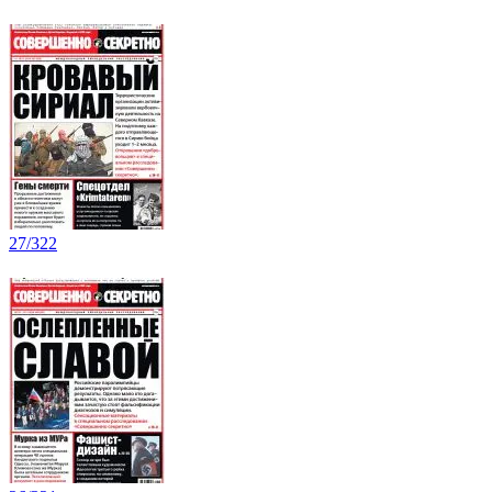
27/322