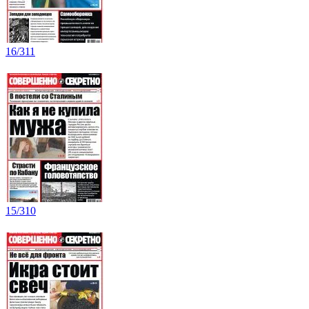
16/311
15/310