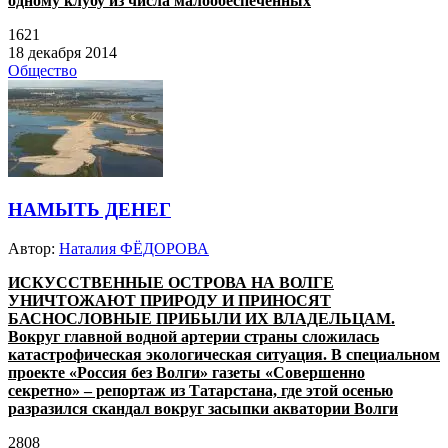
одному клубу из числа малообеспеченных
1621
18 декабря 2014
Общество
НАМЫТЬ ДЕНЕГ
Автор:
Наталия ФЁДОРОВА
ИСКУССТВЕННЫЕ ОСТРОВА НА ВОЛГЕ
УНИЧТОЖАЮТ ПРИРОДУ И ПРИНОСЯТ
БАСНОСЛОВНЫЕ ПРИБЫЛИ ИХ ВЛАДЕЛЬЦАМ.
Вокруг главной водной артерии страны сложилась
катастрофическая экологическая ситуация. В специальном
проекте «Россия без Волги» газеты «Совершенно
секретно» – репортаж из Татарстана, где этой осенью
разразился скандал вокруг засыпки акватории Волги
2808