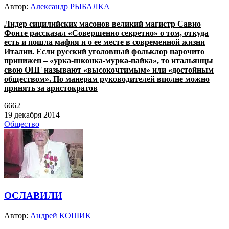
Автор:
Александр РЫБАЛКА
Лидер сицилийских масонов великий магистр Савио
Фонте рассказал «Совершенно секретно» о том, откуда
есть и пошла мафия и о ее месте в современной жизни
Италии.
Если русский уголовный фольклор нарочито
принижен – «урка-шконка-мурка-пайка», то итальянцы
свою ОПГ называют «выс
окочтимым» или «достойным
обществом». По манерам руководителей вполне можно
принять за аристократов
6662
19 декабря 2014
Общество
ОСЛАВИЛИ
Автор:
Андрей КОШИК