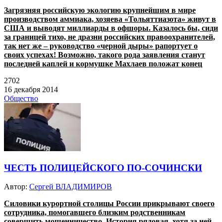
Загрязняя российскую экологию крупнейшим в мире
производством аммиака, хозяева «Тольяттиазота» живут в
США и выводят миллиарды в офшоры. Казалось бы, сиди
за границей тихо, не дразни российских правоохранителей,
так нет же – руководство «черной дыры» рапортует о
своих успехах! Возможно, такого рода заявления станут
последней каплей и кормушке Махлаев положат конец
2702
16 декабря 2014
Общество
ЧЕСТЬ ПОЛИЦЕЙСКОГО ПО-СОЧИНСКИ
Автор:
Сергей ВЛАДИМИРОВ
Силовики курортной столицы России прикрывают своего
сотрудника, помогавшего близким родственникам
совершить мошенничество. История рядовая, хотя за ней