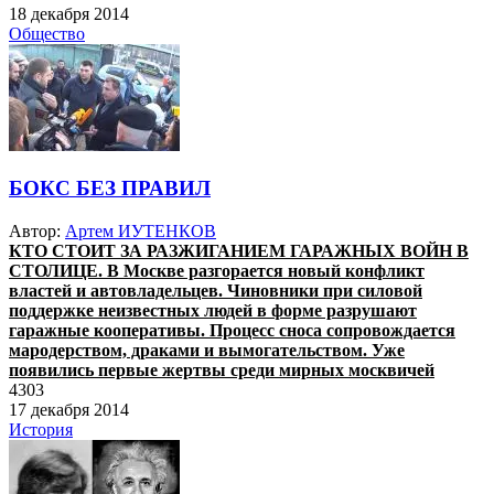
18 декабря 2014
Общество
БОКС БЕЗ ПРАВИЛ
Автор:
Артем ИУТЕНКОВ
КТО СТОИТ ЗА РАЗЖИГАНИЕМ ГАРАЖНЫХ ВОЙН В
СТОЛИЦЕ.
В Москве разгорается новый конфликт
властей и автовладельцев. Чиновники при силовой
поддержке неизвестных людей в форме разрушают
гаражные кооперативы. Процесс сноса сопровождается
мародерством, драками и вымогательством. Уже
появились первые жертвы среди мирных москвичей
4303
17 декабря 2014
История