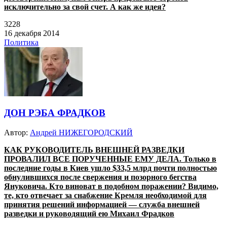
исключительно за свой счет. А как же идея?
3228
16 декабря 2014
Политика
ДОН РЭБА ФРАДКОВ
Автор:
Андрей НИЖЕГОРОДСКИЙ
КАК РУКОВОДИТЕЛЬ ВНЕШНЕЙ РАЗВЕДКИ
ПРОВАЛИЛ ВСЕ ПОРУЧЕННЫЕ ЕМУ ДЕЛА. Только в
последние годы в Киев ушло $33,5 млрд почти полностью
обнулившихся после свержения и позорного бегства
Януковича. Кто виноват в подобном поражении? Видимо,
те, кто отвечает за снабжение Кремля необходимой для
принятия решений информацией — служба внешней
разведки и руководящий ею Михаил Фрадков