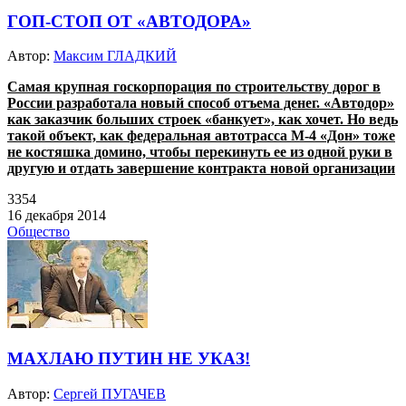
ГОП-СТОП ОТ «АВТОДОРА»
Автор:
Максим ГЛАДКИЙ
Самая крупная госкорпорация по строительству дорог в
России разработала новый способ отъема денег. «Автодор»
как заказчик больших строек «банкует», как хочет. Но ведь
такой объект, как федеральная автотрасса М-4 «Дон» тоже
не костяшка домино, чтобы перекинуть ее из одной руки в
другую и отдать завершение контракта новой организации
3354
16 декабря 2014
Общество
МАХЛАЮ ПУТИН НЕ УКАЗ!
Автор:
Сергей ПУГАЧЕВ