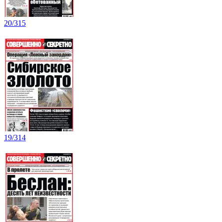
20/315
19/314