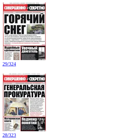
29/324
28/323