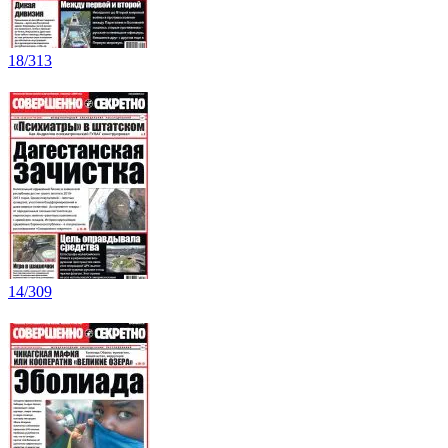
18/313
14/309