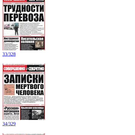
33/328
34/329