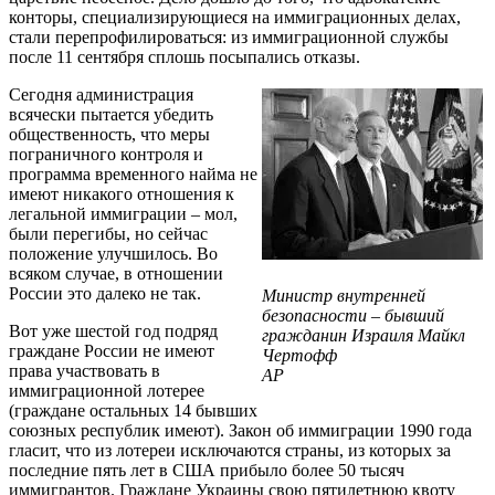
конторы, специализирующиеся на иммиграционных делах,
стали перепрофилироваться: из иммиграционной службы
после 11 сентября сплошь посыпались отказы.
Сегодня администрация
всячески пытается убедить
общественность, что меры
пограничного контроля и
программа временного найма не
имеют никакого отношения к
легальной иммиграции – мол,
были перегибы, но сейчас
положение улучшилось. Во
всяком случае, в отношении
России это далеко не так.
Министр внутренней
безопасности – бывший
Вот уже шестой год подряд
гражданин Израиля Майкл
граждане России не имеют
Чертофф
права участвовать в
AP
иммиграционной лотерее
(граждане остальных 14 бывших
союзных республик имеют). Закон об иммиграции 1990 года
гласит, что из лотереи исключаются страны, из которых за
последние пять лет в США прибыло более 50 тысяч
иммигрантов. Граждане Украины свою пятилетнюю квоту