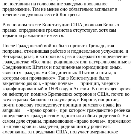
не поставили на голосование заведомо провальное
предложение. Тем не менее оно обязательно всплывет в
течение следующих сессий Конгресса.
В основном тексте Конституции США, включая Билль о
правах, определение гражданства отсутствует, хотя сам
термин «гражданин» имеется.
После Гражданской войны была принята Тринадцатая
поправка, отменившая рабство и подневольное услужение, и
Четырнадцатая, в которой как раз и содержится определение
гражданства: «Все лица, родившиеся или натурализованные в
Соединенных Штатах и подчиненные юрисдикции оных,
являются гражданами Соединенных Штатов и штата, в
котором они проживают». Так в Конституции было
закреплено jus soli, «право почвы» — принцип, впервые
кодифицированный в 1608 году в Англии. В настоящее время
он действует, помимо Британских островов и США, почти во
всех странах Западного полушария; в Европе, напротив,
почти повсюду господствует принцип римского права jus
sanguinis — «право крови», при котором гражданство ребенка
определяется гражданством одного или обоих родителей. На
самом деле страны, применяющие «право почвы», применяют
и «право крови»: младенец, родившийся у родителя-
американца за пределами США, получает американское