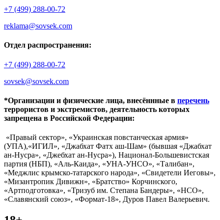
+7 (499) 288-00-72
reklama@sovsek.com
Отдел распространения:
+7 (499) 288-00-72
sovsek@sovsek.com
*Организации и физические лица, внесённные в
перечень
террористов и экстремистов, деятельность которых
запрещена в Российской Федерации:
«Правый сектор», «Украинская повстанческая армия»
(УПА),«ИГИЛ», «Джабхат Фатх аш-Шам» (бывшая «Джабхат
ан-Нусра», «Джебхат ан-Нусра»), Национал-Большевистская
партия (НБП), «Аль-Каида», «УНА-УНСО», «Талибан»,
«Меджлис крымско-татарского народа», «Свидетели Иеговы»,
«Мизантропик Дивижн», «Братство» Корчинского,
«Артподготовка», «Тризуб им. Степана Бандеры», «НСО»,
«Славянский союз», «Формат-18», Дуров Павел Валерьевич.