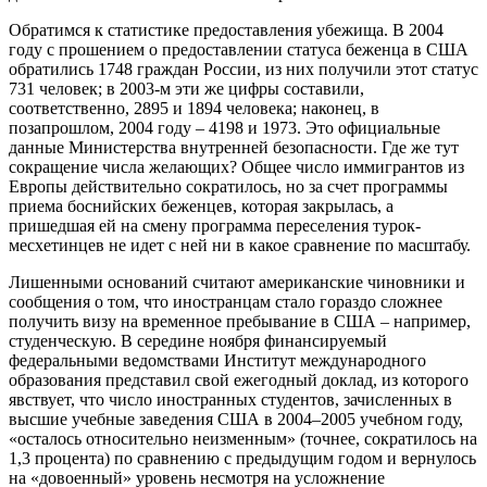
Обратимся к статистике предоставления убежища. В 2004
году с прошением о предоставлении статуса беженца в США
обратились 1748 граждан России, из них получили этот статус
731 человек; в 2003-м эти же цифры составили,
соответственно, 2895 и 1894 человека; наконец, в
позапрошлом, 2004 году – 4198 и 1973. Это официальные
данные Министерства внутренней безопасности. Где же тут
сокращение числа желающих? Общее число иммигрантов из
Европы действительно сократилось, но за счет программы
приема боснийских беженцев, которая закрылась, а
пришедшая ей на смену программа переселения турок-
месхетинцев не идет с ней ни в какое сравнение по масштабу.
Лишенными оснований считают американские чиновники и
сообщения о том, что иностранцам стало гораздо сложнее
получить визу на временное пребывание в США – например,
студенческую. В середине ноября финансируемый
федеральными ведомствами Институт международного
образования представил свой ежегодный доклад, из которого
явствует, что число иностранных студентов, зачисленных в
высшие учебные заведения США в 2004–2005 учебном году,
«осталось относительно неизменным» (точнее, сократилось на
1,3 процента) по сравнению с предыдущим годом и вернулось
на «довоенный» уровень несмотря на усложнение