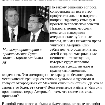
Но такому решению вопроса
сопротивляется все нутро
профессионального патриота –
вопреки здравому смыслу и
простой человеческой совести.
Патриоты вопят, что дети
нелегалов наводнили
американские публичные
школы, не имея никакого права
учиться в Америке. Они
забывают, что родители этих
Министр транспорта в
детей создают материальные
правительстве Буша –
ценности – те же здания,
японец Норман Майнита
которые будут исправно
AP
приносить доход внукам и
правнукам нынешних
владельцев. Эти доморощенные карацупы бегают вдоль
мексиканской границы со своими ружьями и пуделями и
требуют отгородиться от Мексики сплошной стеной. Да кто ее
строить-то будет, эту стену? Ведь нелегалов наймете. Чем они
провинились перед Америкой – тем, что позже вас сюда
приехали?
В любой стране всегда были и будут люди, которые не любят