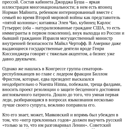
прессой. Состав кабинета Джорджа Буша – яркая
иллюстрация многонациональности; в нем есть японец
Норман Майнита, ребенком интернированный вместе с
семьей во время Второй мировой войны как представитель
«пятой колонны»; китаянка Элен Чао, кубинец Карлос
Гутьеррес (оба – натурализованные граждане США, то есть
иммигранты в первом поколении), внук выходца из России и
бывший гражданин Израиля могущественный министр
внутренней безопасности Майкл Чертофф. В Америке даже
выдающиеся государственные деятели вроде Генри
Киссинджера говорят с тяжелым акцентом, а бизнес уже
давно двуязычен.
Однако же нашлась в Конгрессе группа сенаторов-
республиканцев во главе с лидером фракции Биллом
Фристом, которые, едва президент высказался
неодобрительно о Nuestra Himna, побежали, треща фалдами,
вносить проект резолюции о защите бесценного достояния
англоязычного патриота. Дошло до того, что умная первая
леди, разбирающаяся в вопросах языкознания несколько
лучше своего супруга, вежливо поправила его.
Кто его знает, может, Маяковский и впрямь был убежден в
том, что «негр преклонных годов» должен выучить русский
«только за то, что им разговаривал Ленин». Советский