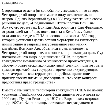
гражданство.
Сторонники отмены jus soli обычно утверждают, что авторы
Четырнадцатой поправки имели в виду исключительно
негров. Однако Верховный суд в 1898 году разъяснил в своем
решении по делу «Соединенные Штаты против Вон Ким
Арка», что это не так. Вон Ким Арк родился в Сан-Франциско
от родителей-китайцев; после визита в Китай ему было
отказано во въезде в США на основании закона 1882 года,
который установил десятилетний мораторий на китайскую
иммиграцию и запретил натурализацию этнических
китайцев. Вон Ким Арк обратился в суд, апеллируя к
Четырнадцатой поправке, и в конце концов выиграл дело. Суд
постановил, что лицо, родившееся в США, получает
гражданство независимо от этнического происхождения, и
сформулировал несколько исключений: дети дипломатов; дети
граждан враждебных государств, временно оккупирующих
часть американской территории; индейцы, принесшие
присягу своему племени (последним в 1925 году Конгресс
предоставил право гражданства).
Вместе с тем жители территорий гражданства США не имели:
уроженцы Гавайских островов были лишены этого права до
1900 года, Пуэрто-Рико — до 1917-го, Виргинских островов
— до 1927-го. Филиппинцы оставались негражданами в