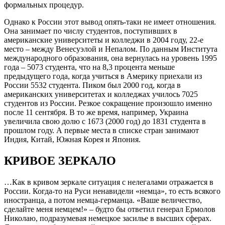
формальных процедур.
Однако к России этот вывод опять-таки не имеет отношения.
Она занимает по числу студентов, поступивших в
американские университеты и колледжи в 2004 году, 22-е
место – между Венесуэлой и Непалом. По данным Института
международного образования, она вернулась на уровень 1995
года – 5073 студента, что на 8,3 процента меньше
предыдущего года, когда учиться в Америку приехали из
России 5532 студента. Пиком был 2000 год, когда в
американских университетах и колледжах училось 7025
студентов из России. Резкое сокращение произошло именно
после 11 сентября. В то же время, например, Украина
увеличила свою долю с 1673 (2000 год) до 1831 студента в
прошлом году. А первые места в списке стран занимают
Индия, Китай, Южная Корея и Япония.
КРИВОЕ ЗЕРКАЛО
…Как в кривом зеркале ситуация с нелегалами отражается в
России. Когда-то на Руси ненавидели «немца», то есть всякого
иностранца, а потом немца-германца. «Ваше величество,
сделайте меня немцем!» – будто бы ответил генерал Ермолов
Николаю, подразумевая немецкое засилье в высших сферах.