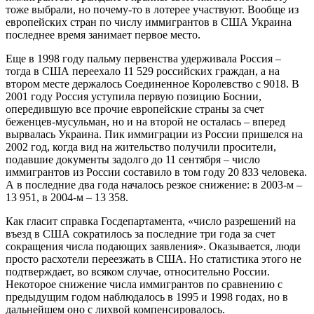
тоже выбрали, но почему-то в лотерее участвуют. Вообще из
европейских стран по числу иммигрантов в США Украина
последнее время занимает первое место.
Еще в 1998 году пальму первенства удерживала Россия –
тогда в США переехало 11 529 российских граждан, а на
втором месте держалось Соединенное Королевство с 9018. В
2001 году Россия уступила первую позицию Боснии,
опередившую все прочие европейские страны за счет
беженцев-мусульман, но и на второй не осталась – вперед
вырвалась Украина. Пик иммиграции из России пришелся на
2002 год, когда вид на жительство получили просители,
подавшие документы задолго до 11 сентября – число
иммигрантов из России составило в том году 20 833 человека.
А в последние два года началось резкое снижение: в 2003-м –
13 951, в 2004-м – 13 358.
Как гласит справка Госдепартамента, «число разрешений на
въезд в США сократилось за последние три года за счет
сокращения числа подающих заявления». Оказывается, люди
просто расхотели переезжать в США. Но статистика этого не
подтверждает, во всяком случае, относительно России.
Некоторое снижение числа иммигрантов по сравнению с
предыдущим годом наблюдалось в 1995 и 1998 годах, но в
дальнейшем оно с лихвой компенсировалось.