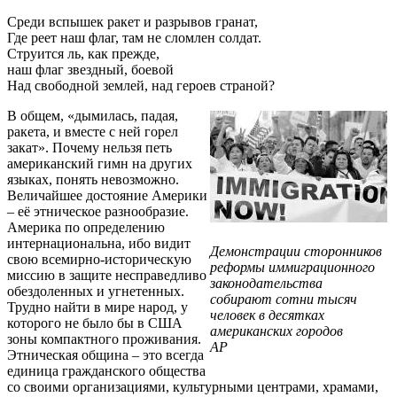
Среди вспышек ракет и разрывов гранат,
Где реет наш флаг, там не сломлен солдат.
Струится ль, как прежде,
наш флаг звездный, боевой
Над свободной землей, над героев страной?
В общем, «дымилась, падая,
ракета, и вместе с ней горел
закат». Почему нельзя петь
американский гимн на других
языках, понять невозможно.
Величайшее достояние Америки
– её этническое разнообразие.
Америка по определению
интернациональна, ибо видит
Демонстрации сторонников
свою всемирно-историческую
реформы иммиграционного
миссию в защите несправедливо
законодательства
обездоленных и угнетенных.
собирают сотни тысяч
Трудно найти в мире народ, у
человек в десятках
которого не было бы в США
американских городов
зоны компактного проживания.
AP
Этническая община – это всегда
единица гражданского общества
со своими организациями, культурными центрами, храмами,