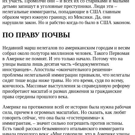
их участь. Промолчи они – и всех их со стариками и малыми
детьми запишут в уголовные преступники. Люди эти –
нелегальные иммигранты, попадающие в США главным
образом через южную границу, из Мексики. Да, они
нарушили закон. Но и рабство когда-то было в США законом.
ПО ПРАВУ ПОЧВЫ
Недавний марш нелегалов по американским городам и весям
собрал около полутора миллионов человек. Такого Первомая
в Америке не помнят. И это только начало. Потому что на
улицы вышла лишь десятая часть «бездокументных
иностранцев». Апостолы «окончательного решения»
проблемы нелегальной иммиграции привыкли, что нелегалы
сидят тише воды ниже травы. Но это время, судя по всему,
кончилось. Массовые выступления за справедливую реформу
приобретают масштаб и размах движения за гражданские
права середины прошлого века.
Америке на протяжении всей ее истории была нужна рабочая
сила, причем в огромных масштабах. Но сказать, как любят
говорить сейчас, что она была «гостеприимна» к
иммигрантам, – значит сильно погрешить против истины.
Есть такой рассказ безымянного итальянского иммигранта
начала прошлого века: «Мне говорили, что в Америке улицы