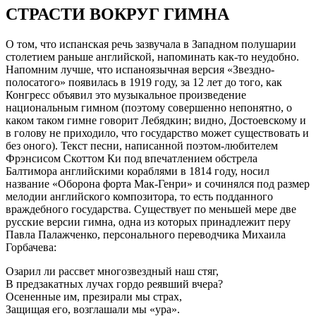
СТРАСТИ ВОКРУГ ГИМНА
О том, что испанская речь зазвучала в Западном полушарии
столетием раньше английской, напоминать как-то неудобно.
Напомним лучше, что испаноязычная версия «Звездно-
полосатого» появилась в 1919 году, за 12 лет до того, как
Конгресс объявил это музыкальное произведение
национальным гимном (поэтому совершенно непонятно, о
каком таком гимне говорит Лебядкин; видно, Достоевскому и
в голову не приходило, что государство может существовать и
без оного). Текст песни, написанной поэтом-любителем
Фрэнсисом Скоттом Ки под впечатлением обстрела
Балтимора английскими кораблями в 1814 году, носил
название «Оборона форта Мак-Генри» и сочинялся под размер
мелодии английского композитора, то есть подданного
враждебного государства. Существует по меньшей мере две
русские версии гимна, одна из которых принадлежит перу
Павла Палажченко, персонального переводчика Михаила
Горбачева:
Озарил ли рассвет многозвездный наш стяг,
В предзакатных лучах гордо реявший вчера?
Осененные им, презирали мы страх,
Защищая его, возглашали мы «ура».