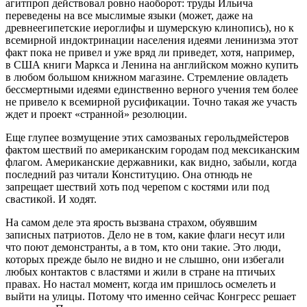
агитпроп действовал ровно наоборот: труды Ильича
переведены на все мыслимые языки (может, даже на
древнеегипетские иероглифы и шумерскую клинопись), но к
всемирной индоктринации населения идеями ленинизма этот
факт пока не привел и уже вряд ли приведет, хотя, например,
в США книги Маркса и Ленина на английском можно купить
в любом большом книжном магазине. Стремление овладеть
бессмертными идеями единственно верного учения тем более
не привело к всемирной русификации. Точно такая же участь
ждет и проект «странной» резолюции.
Еще глупее возмущение этих самозваных герольдмейстеров
фактом шествий по американским городам под мексиканским
флагом. Американские державники, как видно, забыли, когда
последний раз читали Конституцию. Она отнюдь не
запрещает шествий хоть под черепом с костями или под
свастикой. И ходят.
На самом деле эта ярость вызвана страхом, обуявшим
записных патриотов. Дело не в том, какие флаги несут или
что поют демонстранты, а в том, кто они такие. Это люди,
которых прежде было не видно и не слышно, они избегали
любых контактов с властями и жили в стране на птичьих
правах. Но настал момент, когда им пришлось осмелеть и
выйти на улицы. Потому что именно сейчас Конгресс решает