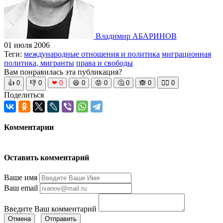
Владимир АБАРИНОВ
01 июля 2006
Теги:
международные отношения и политика
миграционная
политика, мигранты
права и свободы
Вам понравилась эта публикация?
👍
0
👎
0
❤
0
😆
0
😡
0
🤔
0
🙈
0
🧘‍♀️
0
Поделиться
Комментарии
Оставить комментарий
Ваше имя
Ваш email
Введите Ваш комментарий
Отмена
Отправить