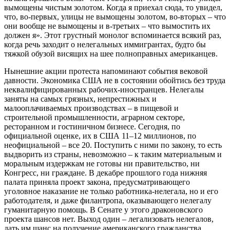
вымощены чистым золотом. Когда я приехал сюда, то увидел,
что, во-первых, улицы не вымощены золотом, во-вторых – что
они вообще не вымощены и в-третьих – что вымостить их
должен я». Этот грустный монолог вспоминается всякий раз,
когда речь заходит о нелегальных иммигрантах, будто бы
тяжкой обузой висящих на шее полноправных американцев.
Нынешние акции протеста напоминают события вековой
давности. Экономика США не в состоянии обойтись без труда
неквалифицированных рабочих-иностранцев. Нелегалы
заняты на самых грязных, непрестижных и
малооплачиваемых производствах – в пищевой и
строительной промышленности, аграрном секторе,
ресторанном и гостиничном бизнесе. Сегодня, по
официальной оценке, их в США 11–12 миллионов, по
неофициальной – все 20. Поступить с ними по закону, то есть
выдворить из страны, невозможно – к таким материальным и
моральным издержкам не готовы ни правительство, ни
Конгресс, ни граждане. В декабре прошлого года нижняя
палата приняла проект закона, предусматривающего
уголовное наказание не только работника-нелегала, но и его
работодателя, и даже филантропа, оказывающего нелегалу
гуманитарную помощь. В Сенате у этого драконовского
проекта шансов нет. Выход один – легализовать нелегалов,
дать им шанс на получение американского гражданства.