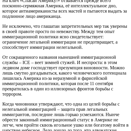
На клич «Спасай Америку!» отзывается прежде всего
посконно-сермяжная Америка, её интеллектуальное дно,
которое антиамериканисты всех мастей и пытаются выдать за
подлинное лицо американца.
Не исключено, что глашатаи запретительных мер так уверены
в своей правоте просто по невежеству. Между тем опыт
иммиграционной политики ясно свидетельствует:
ограничение легальной иммиграции не предотвращает, а
способствует иммиграции нелегальной.
От сокращенного названия нынешней иммиграционной
службы – ICE – веет зимней стужей. И неспроста: в этом
ледяном доме господствует презумпция виновности. Можно
лишь смутно догадываться, какого человеческого потенциала
лишилась Америка из-за неразумной и фарисейской
иммиграционной политики, которая после 11 сентября
превратилась в один из иллюзорных фронтов борьбы с
террором.
Когда чиновники утверждают, что одна из целей борьбы с
нелегальной иммиграцией – защита прав легальных
иммигрантов, последние лишь горько усмехаются. Нынче
обрести законный иммиграционный статус в Америке не
легче, чем пройти сквозь игольное ушко или богатому войти в
царствие небесное. Дело дошло до того, что адвокатские