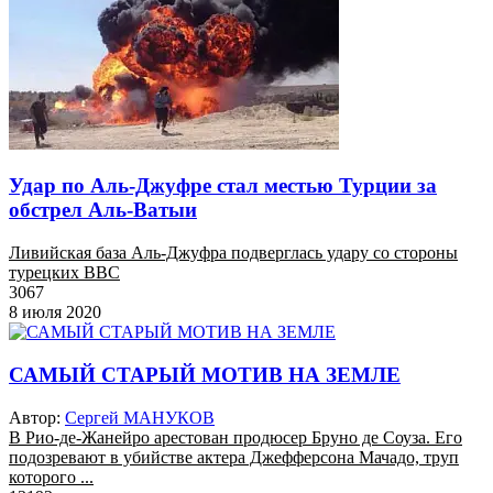
Удар по Аль-Джуфре стал местью Турции за
обстрел Аль-Ватыи
Ливийская база Аль-Джуфра подверглась удару со стороны
турецких ВВС
3067
8 июля 2020
САМЫЙ СТАРЫЙ МОТИВ НА ЗЕМЛЕ
Автор:
Сергей МАНУКОВ
В Рио-де-Жанейро арестован продюсер Бруно де Соуза. Его
подозревают в убийстве актера Джефферсона Мачадо, труп
которого ...