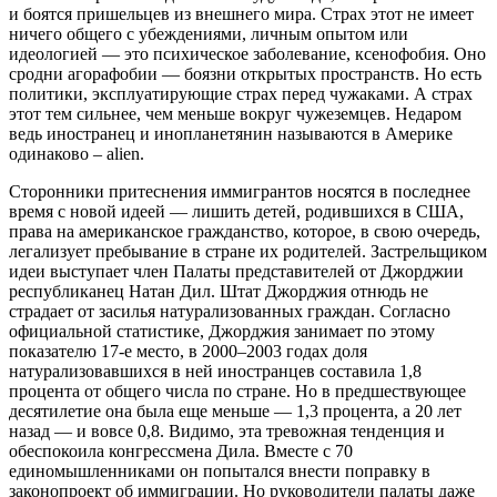
и боятся пришельцев из внешнего мира. Страх этот не имеет
ничего общего с убеждениями, личным опытом или
идеологией — это психическое заболевание, ксенофобия. Оно
сродни агорафобии — боязни открытых пространств. Но есть
политики, эксплуатирующие страх перед чужаками. А страх
этот тем сильнее, чем меньше вокруг чужеземцев. Недаром
ведь иностранец и инопланетянин называются в Америке
одинаково – alien.
Сторонники притеснения иммигрантов носятся в последнее
время с новой идеей — лишить детей, родившихся в США,
права на американское гражданство, которое, в свою очередь,
легализует пребывание в стране их родителей. Застрельщиком
идеи выступает член Палаты представителей от Джорджии
республиканец Натан Дил. Штат Джорджия отнюдь не
страдает от засилья натурализованных граждан. Согласно
официальной статистике, Джорджия занимает по этому
показателю 17-е место, в 2000–2003 годах доля
натурализовавшихся в ней иностранцев составила 1,8
процента от общего числа по стране. Но в предшествующее
десятилетие она была еще меньше — 1,3 процента, а 20 лет
назад — и вовсе 0,8. Видимо, эта тревожная тенденция и
обеспокоила конгрессмена Дила. Вместе с 70
единомышленниками он попытался внести поправку в
законопроект об иммиграции. Но руководители палаты даже