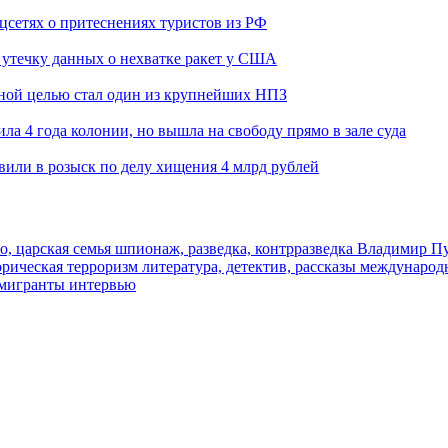
оцсетях о притеснениях туристов из РФ
утечку данных о нехватке ракет у США
ьной целью стал один из крупнейших НПЗ
ла 4 года колонии, но вышла на свободу прямо в зале суда
вили в розыск по делу хищения 4 млрд рублей
о, царская семья
шпионаж, разведка, контрразведка
Владимир П
торическая
терроризм
литература, детектив, рассказы
международ
 мигранты
интервью