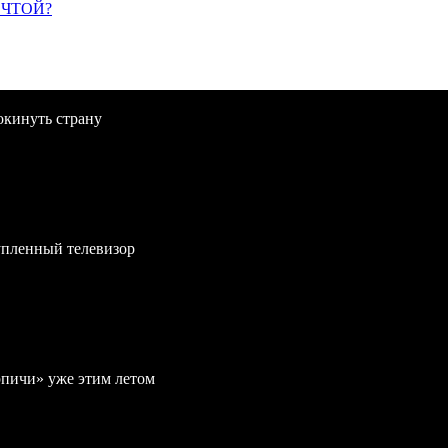
ЕЧТОЙ?
окинуть страну
упленный телевизор
рпичи» уже этим летом