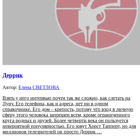
Деррик
Автор:
Елена СВЕТЛОВА
Взять у него интервью почти так же сложно, как слетать на
Луну. Его телефона, как и адреса, нет ни в одном
справочнике. Его дом – крепость, потому что вход в личную
сферу этого человека запрещен всем, кроме ограниченного
круга родных и друзей. Более четверти века он пользуется
невероятной популярностью. Его зовут Хорст Тапперт, но для
миллионов телезрителей он просто Деррик …