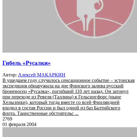
Гибель «Русалки»
Автор:
Алексей МАКАРКИН
В ушедшем году случилось сенсационное событие – эстонская
экспедиция обнаружила на дне Финского залива русский
броненосец «Русалка», погибший 110 лет назад. Он затонул
при переходе из Ревеля (Таллина) в Гельсингфорс (ныне
Хельсинки), который тогда вместе со всей Финляндией
входил в состав России и был одной из баз Балтийского
флота. Таинственные обстоятельс ...
2769
01 февраля 2004