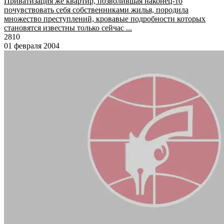
Приватизация же квартир, позволившая наконец-то
почувствовать себя собственниками жилья, породила
множество преступлений, кровавые подробности которых
становятся известны только сейчас ...
2810
01 февраля 2004