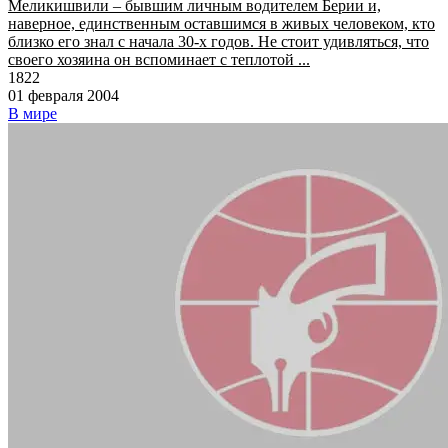
Меликишвили – бывшим личным водителем Берии и,
наверное, единственным оставшимся в живых человеком, кто
близко его знал с начала 30-х годов. Не стоит удивляться, что
своего хозяина он вспоминает с теплотой ...
1822
01 февраля 2004
В мире