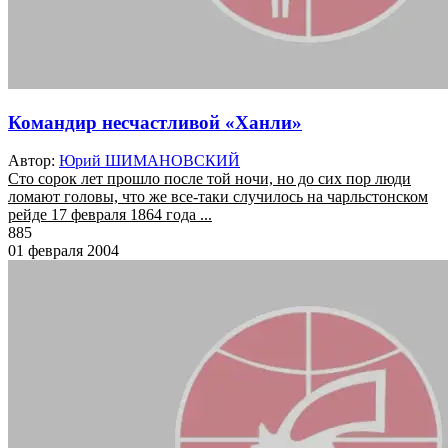
Командир несчастливой «Ханли»
Автор:
Юрий ШИМАНОВСКИЙ
Сто сорок лет прошло после той ночи, но до сих пор люди
ломают головы, что же все-таки случилось на чарльстонском
рейде 17 февраля 1864 года ...
885
01 февраля 2004