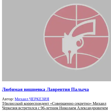
Любимая вишневка Лаврентия Палыча
Автор:
Михаил ЧЕРКЕЗИЯ
Тбилисский корреспондент «Совершенно секретно» Михаил
Черкезия встретился с 96-летним Николаем Александровичем