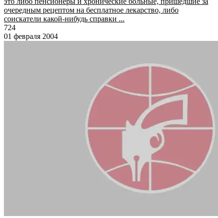
это либо пенсионеры и хронические больные, пришедшие за
очередным рецептом на бесплатное лекарство, либо
соискатели какой-нибудь справки ...
724
01 февраля 2004