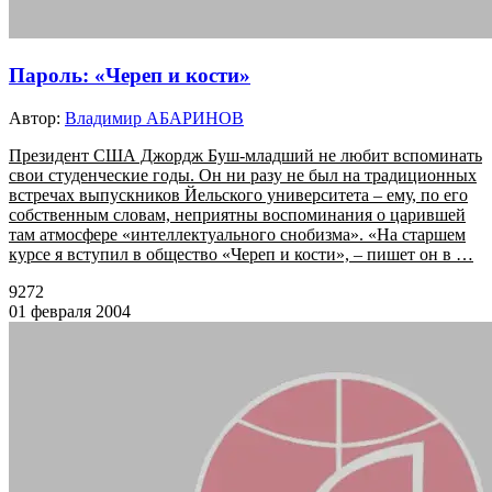
Пароль: «Череп и кости»
Автор:
Владимир АБАРИНОВ
Президент США Джордж Буш-младший не любит вспоминать
свои студенческие годы. Он ни разу не был на традиционных
встречах выпускников Йельского университета – ему, по его
собственным словам, неприятны воспоминания о царившей
там атмосфере «интеллектуального снобизма». «На старшем
курсе я вступил в общество «Череп и кости», – пишет он в …
9272
01 февраля 2004