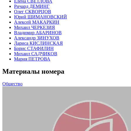
Елена СВЕТЛОВА
Ричард ДЕМИНГ
Олег СКВОРЦОВ
Юрий ШИМАНОВСКИЙ
Алексей МАКАРКИН
Михаил ЧЕРКЕЗИЯ
Владимир АБАРИНОВ
Александр ЗИНУХОВ
Лариса КИСЛИНСКАЯ
Борис СТАФИЛИН
Михаил САДЧИКОВ
Мария ПЕТРОВА
Материалы номера
Общество