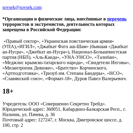
sovsek@sovsek.com
*Организации и физические лица, внесённные в
перечень
террористов и экстремистов, деятельность которых
запрещена в Российской Федерации:
«Правый сектор», «Украинская повстанческая армия»
(УПА),«ИГИЛ», «Джабхат Фатх аш-Шам» (бывшая «Джабхат
ан-Нусра», «Джебхат ан-Нусра»), Национал-Большевистская
партия (НБП), «Аль-Каида», «УНА-УНСО», «Талибан»,
«Меджлис крымско-татарского народа», «Свидетели Иеговы»,
«Мизантропик Дивижн», «Братство» Корчинского,
«Артподготовка», «Тризуб им. Степана Бандеры», «НСО»,
«Славянский союз», «Формат-18», Дуров Павел Валерьевич.
18+
Учредитель: ООО «Совершенно Секретно Трейд».
Юридический адрес: 360051, Кабардино-Балкарская Респ., г.
Нальчик, ул. Пачева, д. 36
Почтовый адрес: 127247, г. Москва, Дмитровское шоссе, д.
100, стр. 2