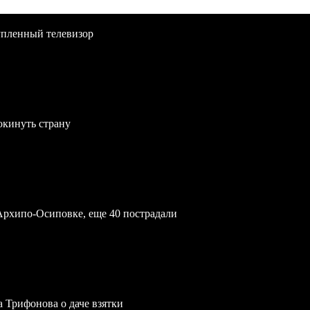
упленный телевизор
окинуть страну
Архипо-Осиповке, еще 40 пострадали
a Трифонова о даче взятки