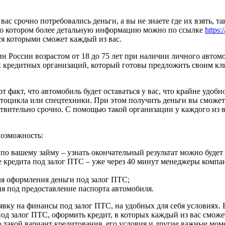
 срочно потребовались деньги, а вы не знаете где их взять, так
ь о котором более детальную информацию можно по ссылке
https:
ся которыми сможет каждый из вас.
н России возрастом от 18 до 75 лет при наличии личного автом
х кредитных организаций, который готовы предложить своим кл
 факт, что автомобиль будет оставаться у вас, что крайне удоб
мотоцикла или спецтехники. При этом получить деньги вы сможет
йствительно срочно. С помощью такой организации у каждого из
возможность:
о вашему займу – узнать окончательный результат можно будет
 кредита под залог ПТС – уже через 40 минут менеджеры компа
ля оформления деньги под залог ПТС;
я под предоставление паспорта автомобиля.
аявку на финансы под залог ПТС, на удобных для себя условиях
д залог ПТС, оформить кредит, в которых каждый из вас сможет
такой вариант кредитования, его условия и другие важные мом