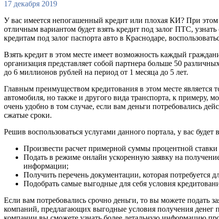
17 декабря 2019
У вас имеется непогашенный кредит или плохая КИ? При этом вас
отличным вариантом будет взять кредит под залог ПТС, узнат
кредитам под залог паспорта авто в Краснодаре, воспользовать
Взять кредит в этом месте имеет возможность каждый граждани
организация представляет собой партнера больше 50 различны
до 6 миллионов рублей на период от 1 месяца до 5 лет.
Главным преимуществом кредитования в этом месте является тот
автомобиля, но также и другого вида транспорта, к примеру, 
очень удобно в том случае, если вам деньги потребовались де
сжатые сроки.
Решив воспользоваться услугами данного портала, у вас будет 
Произвести расчет примерной суммы процентной ставки п
Подать в режиме онлайн ускоренную заявку на получение
информации;
Получить перечень документации, которая потребуется д
Подобрать самые выгодные для себя условия кредитовани
Если вам потребовались срочно деньги, то вы можете подать з
компаний, предлагающих выгодные условия получения денег по
компании вы сможете узнать более детальную информацию про 