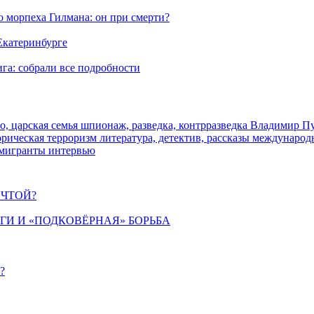
морпеха Гилмана: он при смерти?
 Екатеринбурге
га: собрали все подробности
о, царская семья
шпионаж, разведка, контрразведка
Владимир П
торическая
терроризм
литература, детектив, рассказы
международ
 мигранты
интервью
ЕЧТОЙ?
ИГИ И «ПОДКОВЁРНАЯ» БОРЬБА
?