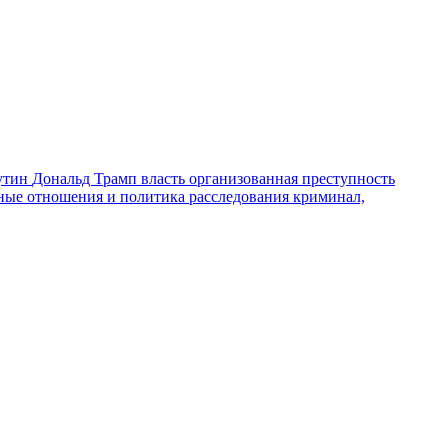
утин
Дональд Трамп
власть
организованная преступность
ные отношения и политика
расследования
криминал,