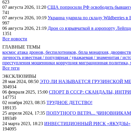
623
07 августа 2026, 11:20
США попросили РФ освободить бывшего 
741
07 августа 2026, 10:19
Украина ударила по складу Wildberries в
997
06 августа 2026, 21:19
Дрон со взрывчаткой в аэропорту Лейпци
1351
Все новости
ГЛАВНЫЕ ТЕМЫ
космос
атака дронов, беспилотников, бпла
монархия, дворянств
личность известная / популярная / уважаемая / знаменитая / ис
преступления
мошенники
коррупция
миграционная политика,
Все теги
ЭКСКЛЮЗИВЫ
28 мая 2024, 08:50
ЭТО ЛИ НАЗЫВАЕТСЯ ГРУЗИНСКОЙ М
304934
06 февраля 2025, 15:00
СПОРТ В СССР: СКАНДАЛЫ, ИНТР
147751
02 ноября 2023, 08:35
ТРУДНОЕ ДЕТСТВО!
189135
25 апреля 2024, 17:35
ПОПУТНОГО ВЕТРА... ЧИНОВНИКАМ
189349
24 марта 2023, 18:23
ИНВЕСТИЦИОННЫЙ РИСК «ЯКУДЗЫ»
194095