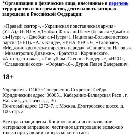
*Организации и физические лица, внесённные в
перечень
террористов и экстремистов, деятельность которых
запрещена в Российской Федерации:
«Правый сектор», «Украинская повстанческая армия»
(УПА),«ИГИЛ», «Джабхат Фатх аш-Шам» (бывшая «Джабхат
ан-Нусра», «Джебхат ан-Нусра»), Национал-Большевистская
партия (НБП), «Аль-Каида», «УНА-УНСО», «Талибан»,
«Меджлис крымско-татарского народа», «Свидетели Иеговы»,
«Мизантропик Дивижн», «Братство» Корчинского,
«Артподготовка», «Тризуб им. Степана Бандеры», «НСО»,
«Славянский союз», «Формат-18», Дуров Павел Валерьевич.
18+
Учредитель: ООО «Совершенно Секретно Трейд».
Юридический адрес: 360051, Кабардино-Балкарская Респ., г.
Нальчик, ул. Пачева, д. 36
Почтовый адрес: 127247, г. Москва, Дмитровское шоссе, д.
100, стр. 2
Все права защищены. Копирование и использование
материалов запрещено, частичное цитирование возможно
только при условии гиперссылки на сайт.