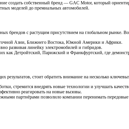
ение создать собственный бренд — GAC Motor, который ориенти
етных моделей до премиальных автомобилей.
ых брендов с растущим присутствием на глобальном рынке. Во
сточной Азии, Ближнего Востока, Южной Америки и Африки.
ивно развивая линейку электромобилей и гибридов.
аких как Детройтский, Парижский и Франкфуртский, где демонст
их результатов, стоит обратить внимание на несколько ключевых
ботки, стремится внедрять новые технологии и улучшать качест
ффективно реагировать на новые вызовы.
ежными партнёрами позволило компании перенимать передовые 