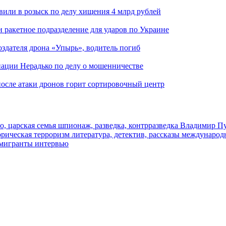
вили в розыск по делу хищения 4 млрд рублей
и ракетное подразделение для ударов по Украине
здателя дрона «Упырь», водитель погиб
иации Нерадько по делу о мошенничестве
 после атаки дронов горит сортировочный центр
о, царская семья
шпионаж, разведка, контрразведка
Владимир П
торическая
терроризм
литература, детектив, рассказы
международ
 мигранты
интервью