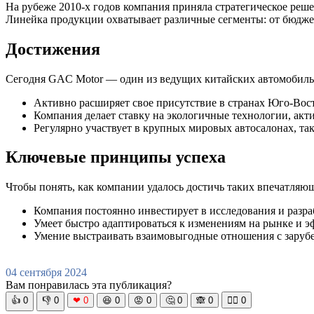
На рубеже 2010-х годов компания приняла стратегическое реш
Линейка продукции охватывает различные сегменты: от бюдж
Достижения
Сегодня GAC Motor — один из ведущих китайских автомобильн
Активно расширяет свое присутствие в странах Юго-Во
Компания делает ставку на экологичные технологии, акт
Регулярно участвует в крупных мировых автосалонах, т
Ключевые принципы успеха
Чтобы понять, как компании удалось достичь таких впечатляющ
Компания постоянно инвестирует в исследования и разра
Умеет быстро адаптироваться к изменениям на рынке и э
Умение выстраивать взаимовыгодные отношения с заруб
04 сентября 2024
Вам понравилась эта публикация?
👍
0
👎
0
❤
0
😆
0
😡
0
🤔
0
🙈
0
🧘‍♀️
0