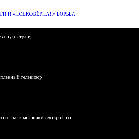
ИГИ И «ПОДКОВЁРНАЯ» БОРЬБА
окинуть страну
упленный телевизор
 о начале застройки сектора Газа