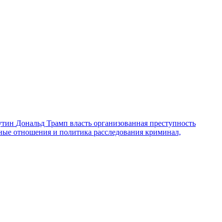
утин
Дональд Трамп
власть
организованная преступность
ные отношения и политика
расследования
криминал,