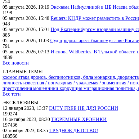
754
05 августа 2026, 19:19
Экс-зама Набиуллиной в ЦБ Исаева объя
1198
05 августа 2026, 15:48
Reuters: КНДР может разместить в Росси
948
05 августа 2026, 15:01
Под Екатеринбургом взорвали машину со
885
05 августа 2026, 11:03
Суд продлил арест бывшему главе Росав
791
05 августа 2026, 07:13
И снова Wildberries. В Тульской области
4839
Все новости
ГЛАВНЫЕ ТЕМЫ
космос
атака дронов, беспилотников, бпла
монархия, дворянств
личность известная / популярная / уважаемая / знаменитая / ис
преступления
мошенники
коррупция
миграционная политика,
Все теги
ЭКСКЛЮЗИВЫ
12 января 2023, 13:37
DUTY FREE НЕ ДЛЯ РОССИИ
199274
16 октября 2023, 08:30
ТЮРЕМНЫЕ ХРОНИКИ
197436
02 ноября 2023, 08:35
ТРУДНОЕ ДЕТСТВО!
188566