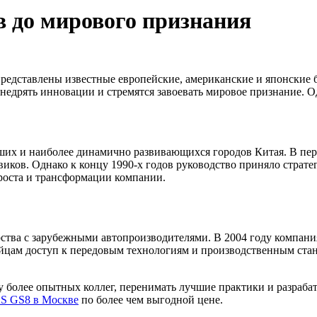
 до мирового признания
редставлены известные европейские, американские и японские 
внедрять инновации и стремятся завоевать мировое признание. О
ших и наиболее динамично развивающихся городов Китая. В пер
виков. Однако к концу 1990-х годов руководство приняло страт
 роста и трансформации компании.
ва с зарубежными автопроизводителями. В 2004 году компания 
тайцам доступ к передовым технологиям и производственным ста
 более опытных коллег, перенимать лучшие практики и разраба
S GS8 в Москве
по более чем выгодной цене.